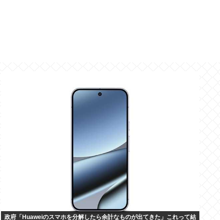
政府「Huaweiのスマホを分解したら余計なものが出てきた」これって結