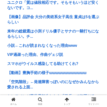
ユニクロ「質は値段相応です。そもそもいうほど安く
ないです。コ...
【画像】品評会 大分の美術系女子高生 童貞は5を選ぶ
らしい
来年の総裁選は小渕ドリル優子とサナの一騎打ちにな
るらしい。チ...
小説←これが読まれなくなった理由www
VIP過疎った理由、作曲ゲェジ説
スマホがウイルス感染してる助けてくれ?
【動画】豊胸手術の様子шшшшшшшшшшшш
「空気階段」←発達障害っぽいのになぜかみんなから
愛される上面...
ケンモメンが異世界転生したら「弓兵」で無双だろ。
近づきたくな...
ホーム
検索
トップ
サイドバー