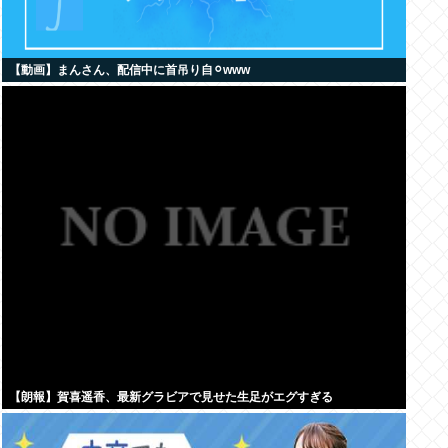
【動画】まんさん、配信中に首吊り自⚪︎www
【朗報】賀喜遥香、最新グラビアで見せた生足がエグすぎる