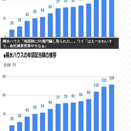
積水ハウス「地面師に55億円騙し取られた…」ワイ「はえーかわいそ
う…会社滅茶苦茶やろなぁ」