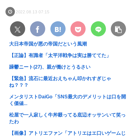
2022.08.13 07:15
大日本帝国が悪の帝国だという風潮
【正論】有識者「太平洋戦争は実は勝ててた」
躁鬱ニート(27)、親が働けとうるさい
【緊急】流石に最近おえちゃん叩かれすぎじゃ
ね？？？
メンタリストDaiGo「SNS最大のデメリットは口を開
く価値...
松屋で一人寂しく牛丼啜ってる底辺オッサンいて笑っ
たわ
【画像】アトリエファン「アトリエはエ口いゲームじ