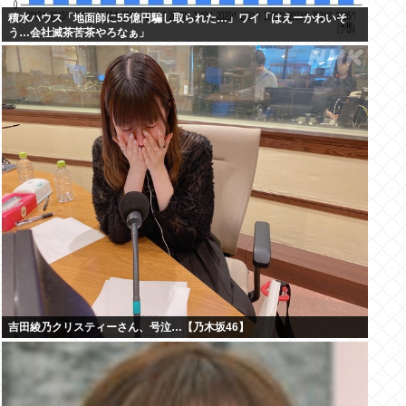
積水ハウス「地面師に55億円騙し取られた…」ワイ「はえーかわいそ
う…会社滅茶苦茶やろなぁ」
吉田綾乃クリスティーさん、号泣…【乃木坂46】