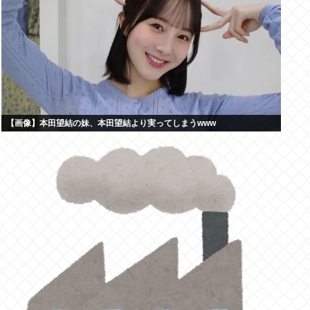
【画像】本田望結の妹、本田望結より実ってしまうwww