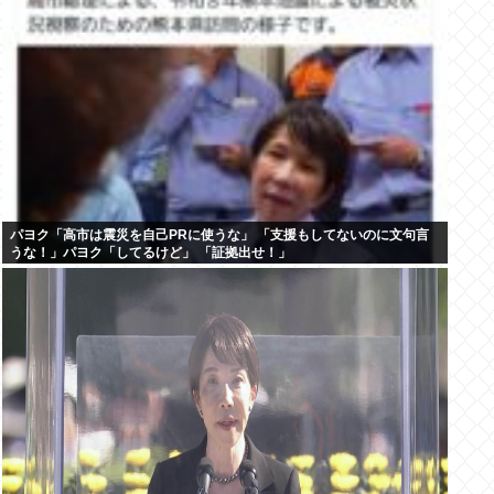
パヨク「高市は震災を自己PRに使うな」 「支援もしてないのに文句言
うな！」パヨク「してるけど」 「証拠出せ！」