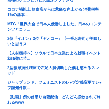
無職のゲェジだけど人生がクソすぎる
コロナ禍以上 飲食店からは悲痛な声上がる 消費税率
1%の基本...
MTG「世界大会で日本人優勝しました。日本のコンテ
ンツとコラ...
2位『イオン』3位『ヤオコー』【一番お寿司が美味し
いと思うス...
【人材獲得へ】ソウルで日本企業による就職イベント
就職難に苦...
2型糖尿病性壊疽で左足大腿切断した僕を慰めるスレ
ッド
ジャップランド、フェミニストのレ●プ定義変更でレ●
プ認知件数...
【動画】例の首吊り自殺配信、どんどん拡散されて終
わるwww