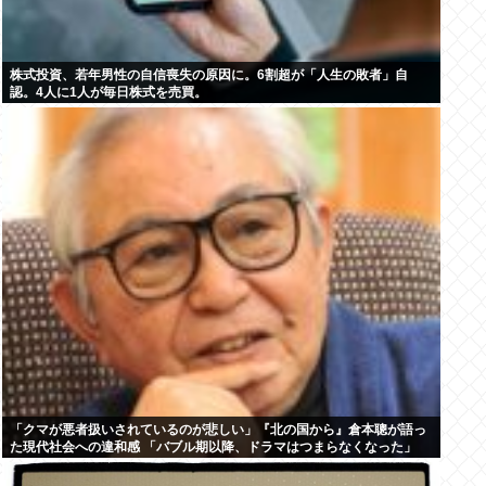
株式投資、若年男性の自信喪失の原因に。6割超が「人生の敗者」自
認。4人に1人が毎日株式を売買。
「クマが悪者扱いされているのが悲しい」『北の国から』倉本聰が語っ
た現代社会への違和感 「バブル期以降、ドラマはつまらなくなった」