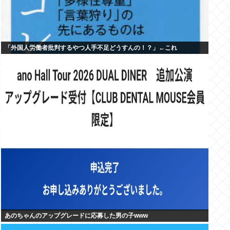
「外国人労働者批判するやつ人手不足どうすんの！？」←これ
あのちゃんのアップグレードに応募した男の子www