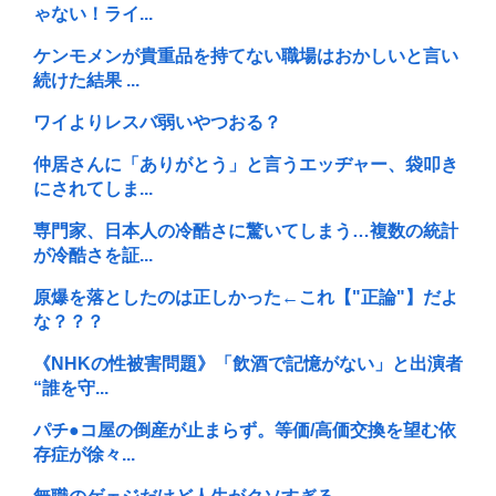
ゃない！ライ...
ケンモメンが貴重品を持てない職場はおかしいと言い
続けた結果 ...
ワイよりレスバ弱いやつおる？
仲居さんに「ありがとう」と言うエッヂャー、袋叩き
にされてしま...
専門家、日本人の冷酷さに驚いてしまう…複数の統計
が冷酷さを証...
原爆を落としたのは正しかった←これ【"正論"】だよ
な？？？
《NHKの性被害問題》「飲酒で記憶がない」と出演者
“誰を守...
パチ●コ屋の倒産が止まらず。等価/高価交換を望む依
存症が徐々...