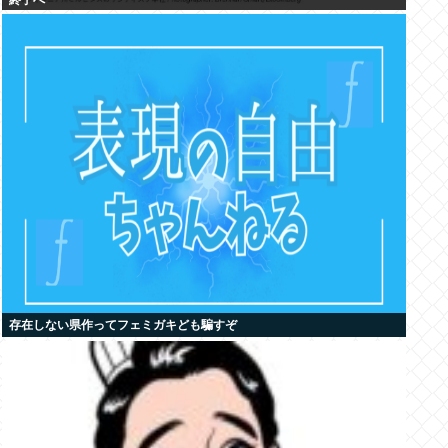
終了へ
存在しない県作ってフェミガキども騙すぞ