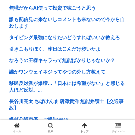
無職だからAI使って投資で稼ごうと思う
誰も配信見に来ないしコメントも来ないので今から自
殺します
タイピング最強になりたいどうすればいいか教えろ
引きこもりぼく、昨日はこんだけ歩いたよ
なろうの王様キャラって無能ばかりじゃないか？
誰かワンウェイネジってやつの外し方教えて
移民反対派が爆増…「日本には希望がない」と感じる
人ほど反対。...
長谷川亮太 ちばけんま 唐澤貴洋 無能弁護士【交通事
故】
嫌儲公認声優、ご報告www
ワイ「ゴリラに勝てる方法を教えて、っと…」
ホーム
検索
トップ
サイドバー