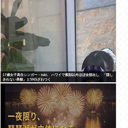
17歳女子高生シンガー・tuki. ハワイで素顔以外ほぼ全部出し 「隠し
きれない美貌」とSNSざわつく