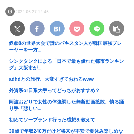
2022.06.27 12:45
鉄拳8の世界大会で謎のパキスタン人が韓国最強プレ
ーヤーを一方...
シンクタンクによる「日本で最も優れた都市ランキン
グ」大阪市が...
adhdとの旅行、大変すぎておわるwww
外資系or日系大手ってどっちがおすすめ？
阿波おどりで女性の体強調した無断動画拡散、憤る踊
り手「悲しい...
初めてソープランド行った感想を教えて
39歳で年収240万だけど将来が不安で夏休み楽しめな