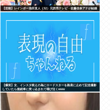
【芸能】レインボー池田直人（32）元読売テレビ・佐藤佳奈アナが結婚
【爆笑】女、インスタ映えの為にロードスターを路肩に止めて記念撮影
していたら後続車に突っ込まれて咽び泣くwww