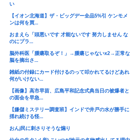
い
【イオン北海道】ザ・ビッグデー全品5%引 ケンモメ
ンは何を買...
おまえら「頭悪いです 才能ないです 努力しません な
のにプラ...
脳外科医「腫瘍取るぞ！」→腫瘍じゃないx2→正常な
脳を摘出さ...
雑紙の付録にカード付けるのって叩かれてるけどあれ
何がいけない...
【画像】高市早苗、広島平和記念式典当日の被爆者と
の面会を早急...
【嫌儲ミステリー調査班】インドで井戸の水が勝手に
揺れ続ける怪...
おんj民に刺さりそうな煽り