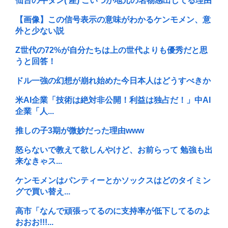
仙台の牛タン( 産) こいつが地元の名物感出してる理由
【画像】この信号表示の意味がわかるケンモメン、意
外と少ない説
Z世代の72%が自分たちは上の世代よりも優秀だと思
うと回答！
ドル一強の幻想が崩れ始めた今日本人はどうすべきか
米AI企業「技術は絶対非公開！利益は独占だ！」中AI
企業「人...
推しの子3期が微妙だった理由www
怒らないで教えて欲しんやけど、お前らって 勉強も出
来なきゃス...
ケンモメンはパンティーとかソックスはどのタイミン
グで買い替え...
高市「なんで頑張ってるのに支持率が低下してるのよ
おおお!!!...