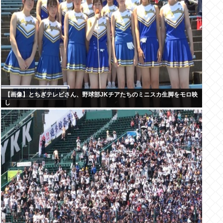
【画像】とちぎテレビさん、野球部JKチアたちのミニスカ生脚をモロ映
し