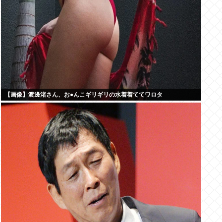
【画像】渡邊渚さん、お●んこギリギリの水着着ててワロタ