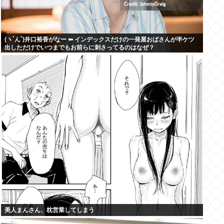
(ヽ´ん`)井口裕香がなー ⬅ インデックスだけの一発屋おばさんが半ケツ
出しただけでいつまでもお前らに刺さってるのはなぜ？
美人まんさん、枕営業してしまう