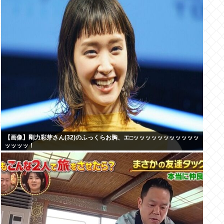
【画像】剛力彩芽さん(32)のふっくらお胸、エ□ッッッッッッッッッッッ
ッッッッ！