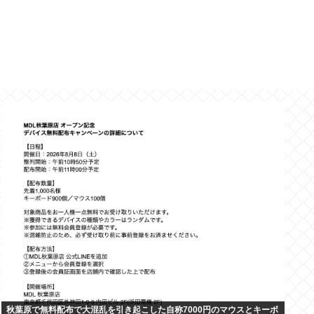
秋葉原で無料配布で大混乱を引き起こした自称7000円のマウスとキーボ