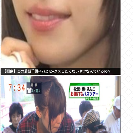
【画像】この若槻千夏(42)とセ●クスしたくないヤツなんているの？