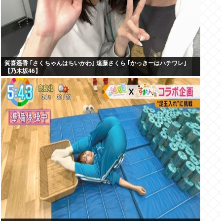
賀喜遥香 ｢さくちゃんはちいかわ｣ 遠藤さくら ｢かっきーはハチワレ｣
【乃木坂46】