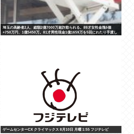
埼玉の高齢者2人、総額2億7000万超詐欺られる。89才女性金塊6個
+750万円、1億5450万。81才男性現金1億1659万を5回にわたり手渡し
ゲームセンターCX クライマックス 8月10日 月曜 1:55 フジテレビ