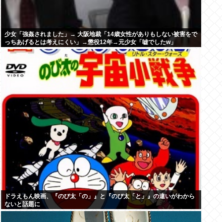
少女「強姦されました」→ 大阪地裁「14歳女性がありもしない被害をで
っちあげるとは考えにくい」→懲役12年→元少女「嘘でしたw」
ドラえもん映画、『のび太「の」』と『のび太「と」』の違いがわから
ないと話題に