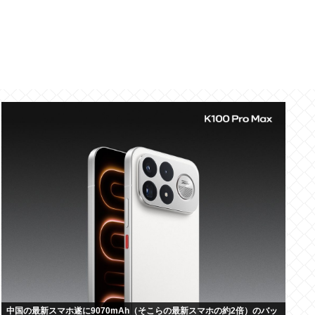
中国の最新スマホ遂に9070mAh（そこらの最新スマホの約2倍）のバッ