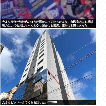
今より安倍一強時代のほうが遥かにマシだったよな。自民党内にも反対
勢力はいて会見はちゃんとやり国会にも出席、僅かに常識もあった
女さんビッパーきてくれお話したい❗❗❗❗❗❗❗❗❗❗