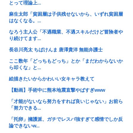
とって理論上...
麻生太郎「貧困層は子供残せないから、いずれ貧困層
はなくなる。...
なろう主人公「不遇職業、不遇スキルだけど冒険者や
り続けてます...
長谷川亮太 ちばけんま 唐澤貴洋 無能弁護士
ここ数年「どっちもどっち」とか「まだわからないか
ら叩くな」と...
絵描きたいからかわいい女キャラ教えて
【動画】手術中に熊本地震直撃やばすぎwww
「才能がないなら努力をすれば良いじゃない」お前ら
「努力できる...
「托卵」擁護派、ガチでレスバ強すぎて感情でしか反
論できないw...