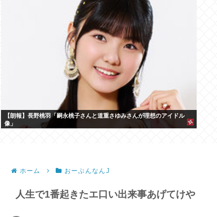
【朗報】長野桃羽「嗣永桃子さんと道重さゆみさんが理想のアイドル
像」
ホーム
おーぷんなんJ
人生で1番起きたエ口い出来事あげてけや