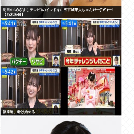
明日の｢めざましテレビ｣のイマドキに五百城茉央ちゃんｷﾀ━(ﾟ∀ﾟ)━!
【乃木坂46】
福原遥、老け始める