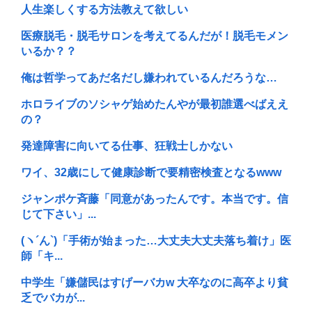
人生楽しくする方法教えて欲しい
医療脱毛・脱毛サロンを考えてるんだが！脱毛モメン
いるか？？
俺は哲学ってあだ名だし嫌われているんだろうな…
ホロライブのソシャゲ始めたんやが最初誰選べばええ
の？
発達障害に向いてる仕事、狂戦士しかない
ワイ、32歳にして健康診断で要精密検査となるwww
ジャンポケ斉藤「同意があったんです。本当です。信
じて下さい」...
(ヽ´ん`)「手術が始まった…大丈夫大丈夫落ち着け」医
師「キ...
中学生「嫌儲民はすげーバカw 大卒なのに高卒より貧
乏でバカが...