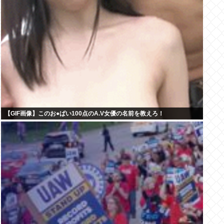
【GIF画像】このお●ぱい100点のA.V女優の名前を教えろ！