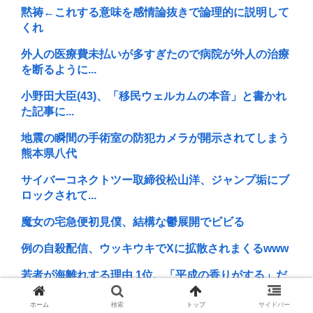
黙祷←これする意味を感情論抜きで論理的に説明して
くれ
外人の医療費未払いが多すぎたので病院が外人の治療
を断るように...
小野田大臣(43)、「移民ウェルカムの本音」と書かれ
た記事に...
地震の瞬間の手術室の防犯カメラが開示されてしまう
熊本県八代
サイバーコネクトツー取締役松山洋、ジャンプ垢にブ
ロックされて...
魔女の宅急便初見僕、結構な鬱展開でビビる
例の自殺配信、ウッキウキでXに拡散されまくるwww
若者が海離れする理由 1位、「平成の香りがする」だ
った… た...
ホーム
検索
トップ
サイドバー