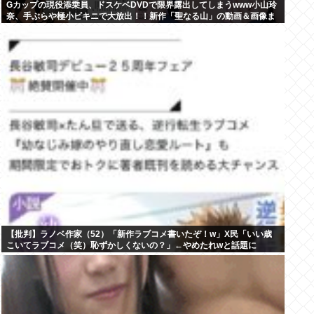
Gカップの現役添乗員、ドスケベDVDで限界露出してしまうwww小山玲
奈、手ぶらや極小ビキニで大放出！！新作「聖なる山」の動画＆画像ま
とめ！
【批判】ラノベ作家（52）「新作ラブコメ書いたぞ！w」X民「いい歳
こいてラブコメ（笑）恥ずかしくないの？」←やめたれwと話題に