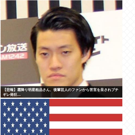
【悲報】霜降り明星粗品さん、後輩芸人のファンから苦言を呈されブチ
ギレ発狂…