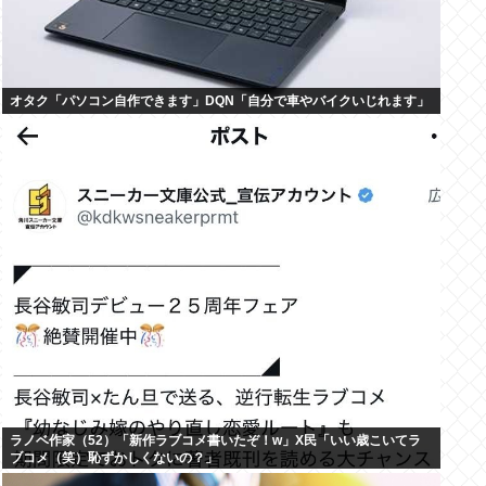
オタク「パソコン自作できます」DQN「自分で車やバイクいじれます」
ラノベ作家（52）「新作ラブコメ書いたぞ！w」X民「いい歳こいてラ
ブコメ（笑）恥ずかしくないの？」