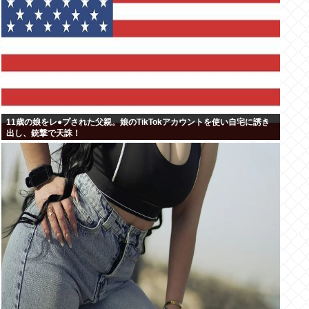
11歳の娘をレ●プされた父親。娘のTikTokアカウントを使い自宅に誘き
出し、銃撃で天誅！