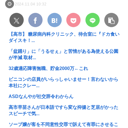
2024.11.04 10:32
【高市】 糖尿病内科クリニック、待合室に『ドカ食い
ダイスキ！...
「盆踊り」に「うるせぇ」と苦情がある為使える公園
が半減 取材...
32歳適応障害無職、貯金2000万←これ
ビニコンの店員がいらっしゃいませー！言わないから
本社にクレー...
ASDなんやが社交辞令わからん
高市早苗さんが日本語ですら変な抑揚と芝居がかった
スピーチで気...
ソープ嬢が客を不同意性交罪で訴えて有罪にさせるこ