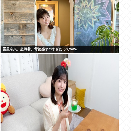
冨里奈央、超薄着。背徳感ヤバすぎだってwww