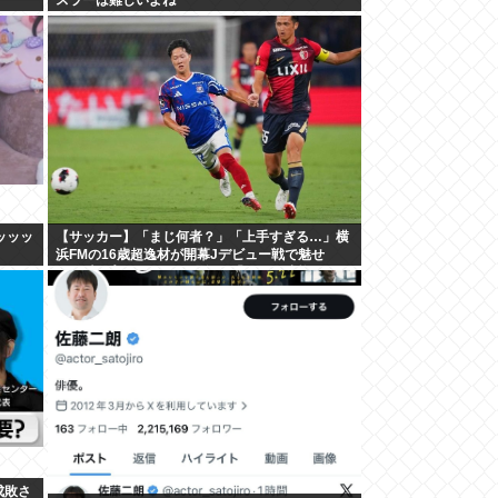
IWI
ッッッ
【サッカー】「まじ何者？」「上手すぎる…」横
浜FMの16歳超逸材が開幕Jデビュー戦で魅せ
た”衝撃プレー”にSNS騒然！「すごい才能」
成敗さ