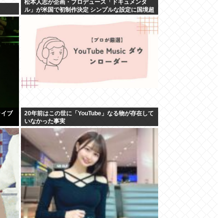
松本人志が企画・プロデュース「ドキュメンタ
ル」が米国で初制作決定 シンプルな設定に国境超
えた支持
ライブ
20年前はこの世に「YouTube」なる物が存在して
いなかった事実