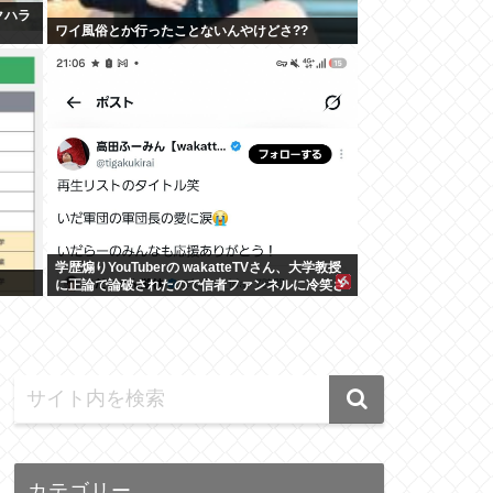
クハラ
ワイ風俗とか行ったことないんやけどさ??
学歴煽りYouTuberの wakatteTVさん、大学教授
に正論で論破されたので信者ファンネルに冷笑さ
せるしかなす術がなくなる
カテゴリー