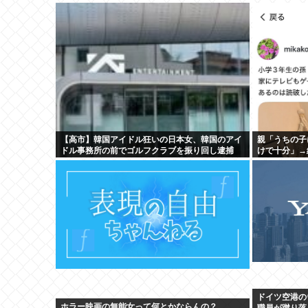
【高市】韓国アイドル狂いの日本女、韓国のアイ
親「うちの子
ドル事務所の前でゴルフクラブを振り回し逮捕
けで十分」→
ドイツ空港の
ホラー映画の無能女って何とかならんの？
職員が蹴り落