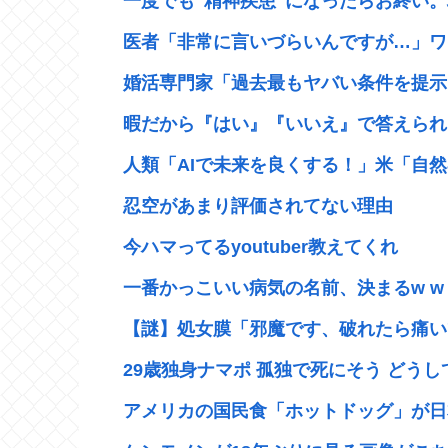
一度でも"精神疾患"になったらお終い。
医者「非常に言いづらいんですが…」ワ
婚活専門家「過去最もヤバい条件を提示し
暇だから『はい』『いいえ』で答えられる
人類「AIで未来を良くする！」米「自然
忍空があまり評価されてない理由
今ハマってるyoutuber教えてくれ
一番かっこいい病気の名前、決まるw w w w 
【謎】処女膜「邪魔です、破れたら痛いで
29歳独身ナマポ 孤独で死にそう どうして
アメリカの国民食「ホットドッグ」が日