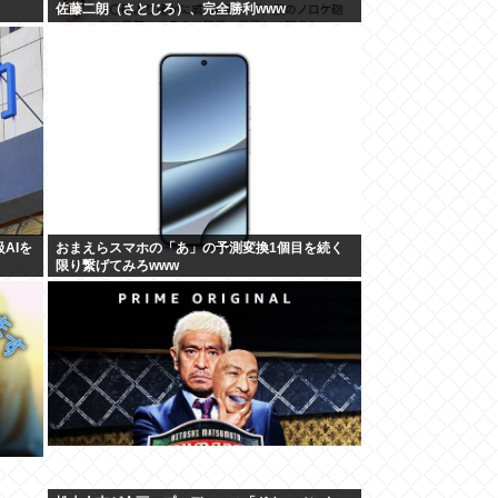
佐藤二朗（さとじろ）、完全勝利www
AIを
おまえらスマホの「あ」の予測変換1個目を続く
限り繋げてみろwww