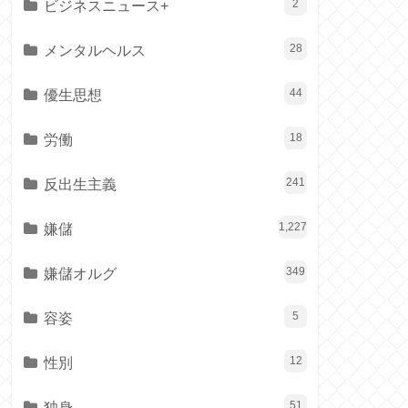
ビジネスニュース+
2
メンタルヘルス
28
優生思想
44
労働
18
反出生主義
241
嫌儲
1,227
嫌儲オルグ
349
容姿
5
性別
12
独身
51