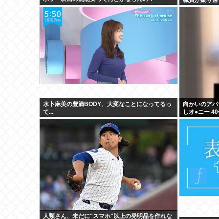
水卜麻美の豊満BODY、大変なことになってるっ
向かいのアパ
て...
しオ●ニー 
ない」
人類さん、未だに"スマホ"以上の発明品を作れな