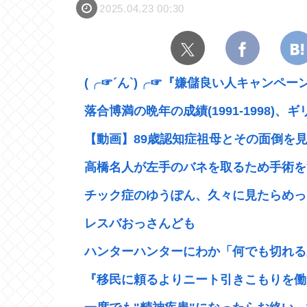
2025.04.23 00:30
(╭☞´ん`)╭☞『嫌儲良い人キャンペー
落合博満の晩年の成績(1991-1998)、ギ
【動画】89歳認知症祖母とその面倒を見て
高橋名人が左手のバネを取るため手術を
チック症のゆうぽん、久々に見たらめっ
レスバおっさんども
ハンターハンターにわか「何でも切れる刀
『移民に頼るよりニート引きこもりを働かせ