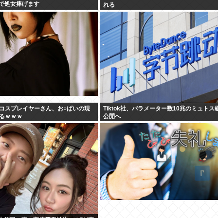
5で処女捧げます
れる
コスプレイヤーさん、お○ぱいの現
Tiktok社、パラメーター数10兆のミュトス級
るｗｗｗ
公開へ