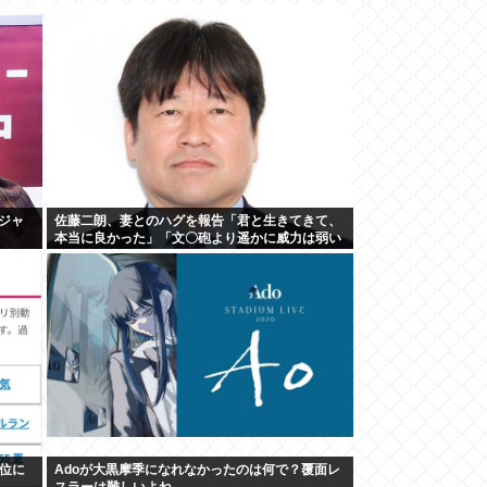
ジャ
佐藤二朗、妻とのハグを報告「君と生きてきて、
本当に良かった」「文〇砲より遥かに威力は弱い
が、僕のノロケ砲をお見舞いする」
位に
Adoが大黒摩季になれなかったのは何で？覆面レ
スラーは難しいよね