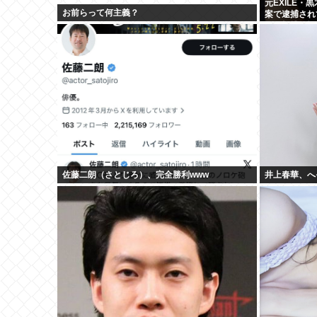
元EXILE
お前らって何主義？
案で逮捕され
及び打撲の怪
佐藤二朗（さとじろ）、完全勝利www
井上春華、へ