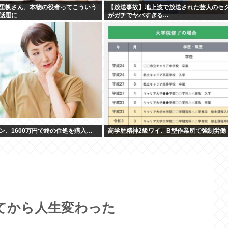
里帆さん、本物の役者ってこういう
【放送事故】地上波で放送された芸人のセ
話題に
がガチでヤバすぎる…
ン、1600万円で終の住処を購入…
高学歴精神2級ワイ、B型作業所で強制労働
てから人生変わった