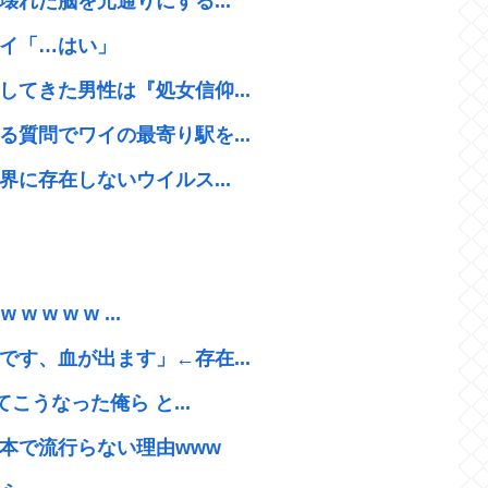
壊れた脳を元通りにする...
イ「…はい」
てきた男性は『処女信仰...
質問でワイの最寄り駅を...
界に存在しないウイルス...
w w w ...
す、血が出ます」←存在...
こうなった俺ら と...
本で流行らない理由www