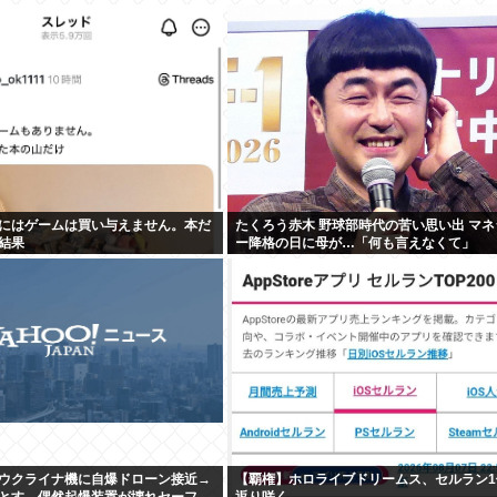
にはゲームは買い与えません。本だ
たくろう赤木 野球部時代の苦い思い出 マネ
結果
ー降格の日に母が…「何も言えなくて」
ウクライナ機に自爆ドローン接近→
【覇権】ホロライブドリームス、セルラン1
とす→偶然起爆装置が壊れセーフ
返り咲く