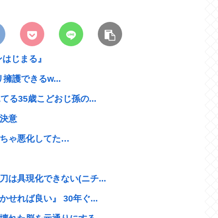
ンはじまる』
リ擁護できるw...
る35歳こどおじ孫の...
決意
ちゃ悪化してた…
は具現化できない(ニチ...
れば良い』 30年ぐ...