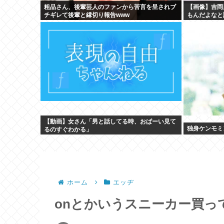
粗品さん、後輩芸人のファンから苦言を呈されブ
【画像】吉岡
チギレて後輩と縁切り報告www
もんだよなと
【動画】女さん「男と話してる時、おぱーい見て
独身ケンモミ
るのすぐわかる」
ホーム
エッヂ
onとかいうスニーカー買っ