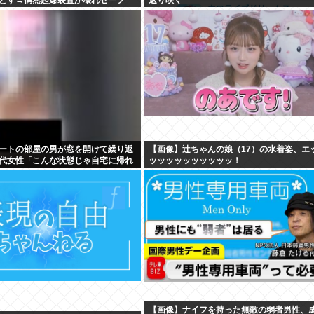
WIWIWIWIWIWIWIWIWIWIWIWIWIWIWIWIW
ートの部屋の男が窓を開けて繰り返
【画像】辻ちゃんの娘（17）の水着姿、エ
40代女性「こんな状態じゃ自宅に帰れ
ッッッッッッッッッッ！
【画像】ナイフを持った無敵の弱者男性、