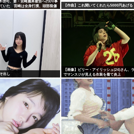
・黒木啓司、妻・宮崎麗果被告へのDV事
【作曲】これ聞いてくれたら5000円あげる
ていた 宮崎は全身打撲、頭部裂傷
我
【画像】ビリー・アイリッシュ(24)さん、
そ出し
でマンスジが見える衣装を着て炎上