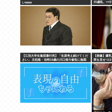
35歳私、>>
いwww
【江別大学生集団暴行死】「生涯考え続けてくだ
【画像】爆乳
さい」 主犯格・当時18歳の川口侑斗被告に無期
実を見せつけ
懲役の判決「理不尽以外の何ものでもない」