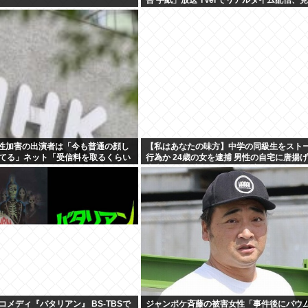
配信も
K性加害の出演者は「今も普通の顔し
【私はあなたの味方】中学の同級生をスト
てる」ネット「受信料を取るくらい
行為か 24歳の女を逮捕 男性の自宅に唐揚
えよ」
庫本など繰り返し届ける / 兵庫県
メディ『バタリアン』 BS-TBSで
ジャンポケ斉藤の被害女性「事件後にバウ