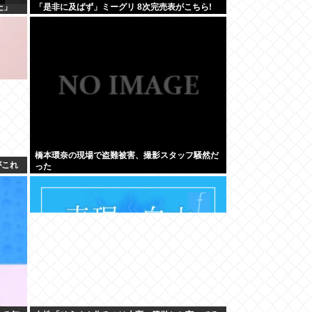
た」
「是非に及ばず」ミーグリ 8次完売表がこちら!
橋本環奈の現場で盗難被害、撮影スタッフ騒然だ
がこれ
った