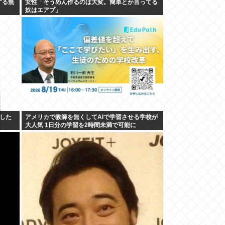
する無
女性「そうめん作るのは大変。簡単とか言ってる
奴はエアプ」
した
アメリカで教師を無くしてAIで学習させる学校が
大人気 1日分の学習を2時間未満で可能に