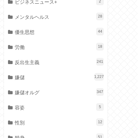
ビジネスニュース+
2
メンタルヘルス
28
優生思想
44
労働
18
反出生主義
241
嫌儲
1,227
嫌儲オルグ
347
容姿
5
性別
12
独身
51