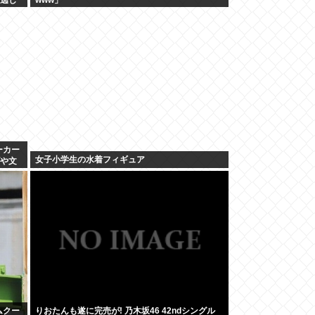
ーカー
女子小学生の水着フィギュア
げや文
ムクー
りおたんも遂に完売が! 乃木坂46 42ndシングル