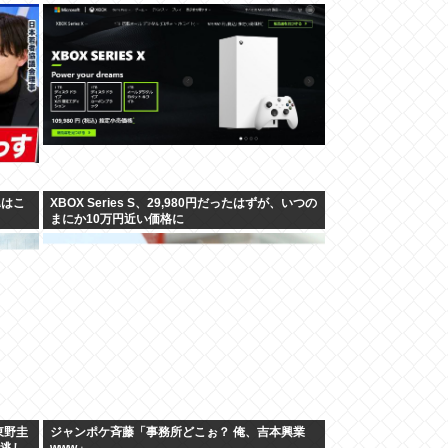
翼はこ
XBOX Series S、29,980円だったはずが、いつの
まにか10万円近い価格に
東野圭
ジャンポケ斉藤「事務所どこぉ？ 俺、吉本興業
見逃し
www」