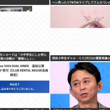
ヘン売ったりTikTokライブしててムカつい
モンカードは「小中学生にしか売ら
現役小学生ギャル・りりぴ(12)の最新画像
対策の決断が「素晴らしい」