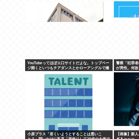
YouTubeってほぼエ口サイトだよな。トップペー
警察「犯罪者
ジ開くといつもチアダンスとかローアングルで撮
が男性。何故
影した街撮り動画ばっか出てくるじゃん
か」
小原ブラス「若くいようとすることは悪いこ
【画像】新人バ
と？」問いかけに私見「若作りして20代の土俵で
ぎるｗｗｗ