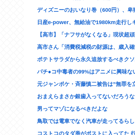
ディズニーのおいなり巻（600円）、卑
日産e-power、無給油で1980km走行し
【高市】「ナフサがなくなる」現状超頑張
高市さん「消費税減税の財源は、歳入確保
ポテトサラダから永久追放するべきクソ具
パチ●コ中毒者の99%はアニメに興味ない
元ジャンポケ・斉藤慎二被告は”無罪を立証
おまえらまさか銀歯入ってないだろうな？
男ってマゾになるべきだよな
鳥取では電車でなく汽車が走ってるらしい
コストコのタダ券がポストに入ってた 行