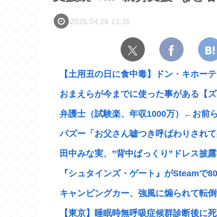
2025.04.26 13:31
【土用丑の日に食中毒】ドン・キホーテ出
おまえらが今までに使った事がある【ズ
弁護士（試験楽、年収1000万）←お前
パズー「お父さん嘘つき呼ばわりされて死
田中みな実、”背中ぱっくり”ドレス披露
『シュタインズ・ゲート』がSteamで80%
キャンピングカー、強風に煽られて転倒
【東京】睡眠時無呼吸症候群診断後に死亡