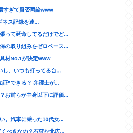
猥すぎて賛否両論www
ギネス記録を達...
って延命してるだけでど...
の取り組みをゼロベース...
材No.1が決定www
し、いつも打ってる台...
”できる？ 弁護士が...
お前らが中身以下に評価...
。汽車に乗った10代女...
くべきなの？石狩か北広...