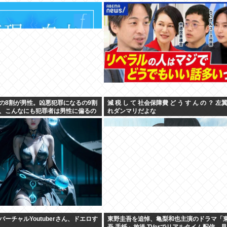
の8割が男性。凶悪犯罪になるの9割
減 税 し て 社会保障費 ど う す ん の ？ 左
、こんなにも犯罪者は男性に偏るの
れダンマリだよな
ーチャルYoutuberさん、ドエロす
東野圭吾を追悼、亀梨和也主演のドラマ「
吾 手紙」放送 TVerでリアルタイム配信、