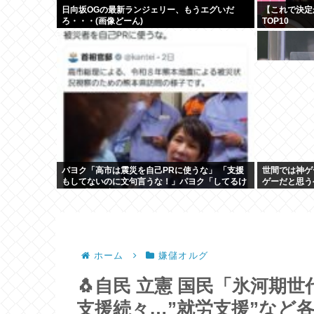
日向坂OGの最新ランジェリー、もうエグいだ
【これで決定
ろ・・・(画像どーん)
TOP10
パヨク「高市は震災を自己PRに使うな」 「支援
世間では神ゲ
もしてないのに文句言うな！」パヨク「してるけ
ゲーだと思う
ど」 「証拠出せ！」
ホーム
嫌儲オルグ
🐧自民 立憲 国民「氷河期
支援続々…”就労支援”など