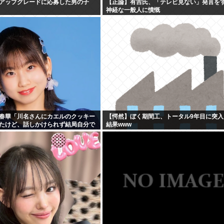
アップグレードに応募した男の子
【正論】有吉氏、「テレビ見ない」発言を
神経な一般人に憤慨
春華「川名さんにカエルのクッキー
【愕然】ぼく期間工、トータル9年目に突入
たけど、話しかけられず結局自分で
結果www