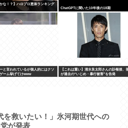
かな！？】ハロプロ恵体ランキング
ChatGPTに聞いた10年後の18期
ーと言われているが個人的にはクソ
【これは重い】清水良太郎さんの訃報後、
ゲーム挙げてけwww
が過去の“いじめ・暴行被害”を告発
世代を救いたい！」氷河期世代への
各党が発表