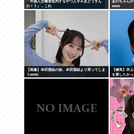
「外国人労働者批判するやつ人手不足どうすん
あのちゃんの
の！？」←これ
www
【画像】本田望結の妹、本田望結より実ってしま
【健気】井上
うwww
を渡したかっ
食べた」