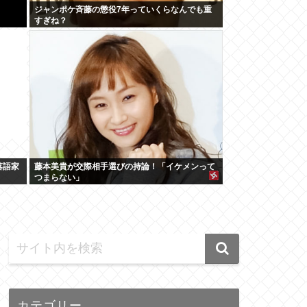
ジャンポケ斉藤の懲役7年っていくらなんでも重
すぎね？
落語家
藤本美貴が交際相手選びの持論！「イケメンって
つまらない」
カテゴリー