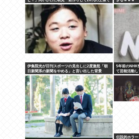
戦おうとし出すとクソ痛いヤツに…」
伊集院光が日刊スポーツの見出しに2度激怒「朝
5年前のNH
日新聞系の新聞をやめる」と言い出した背景
て芸能活動し
なら詳細を伝
伝説的ホラーコ