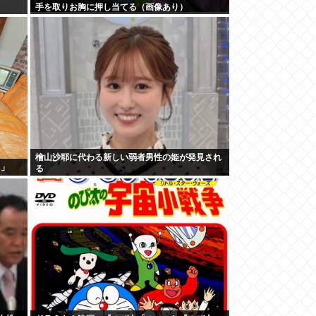
手を取りお胸に押し当てる（画像あり）
檜山沙耶に代わる新しい弱者男性の姫が発見され
！」
る