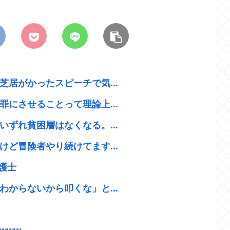
居がかったスピーチで気...
にさせることって理論上...
ずれ貧困層はなくなる。...
ど冒険者やり続けてます...
護士
からないから叩くな」と...