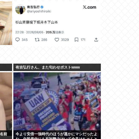
有吉弘行さん、また匂わせポストwww
の名前
今より安倍一強時代のほうが遥かにマシだったよ
な。自民党内にも反対勢力はいて会見はちゃんと