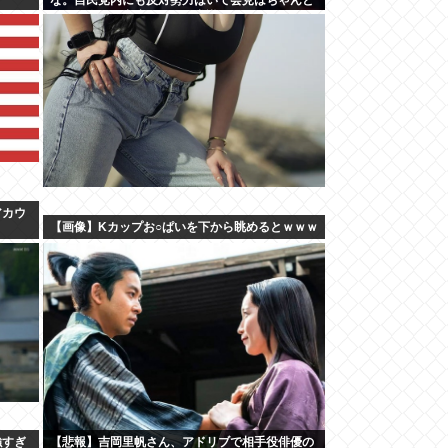
やり国会にも出席、僅かに常識もあった
アカウ
【画像】Kカップお○ぱいを下から眺めるとｗｗｗ
強すぎ
【悲報】吉岡里帆さん、アドリブで相手役俳優の