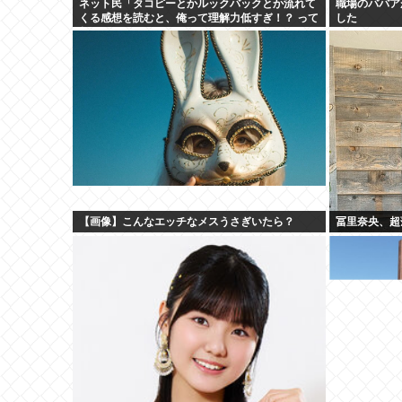
ネット民「タコピーとかルックバックとか流れて
職場のババア
くる感想を読むと、俺って理解力低すぎ！？ って
した
超凹む。つらい」
【画像】こんなエッチなメスうさぎいたら？
冨里奈央、超