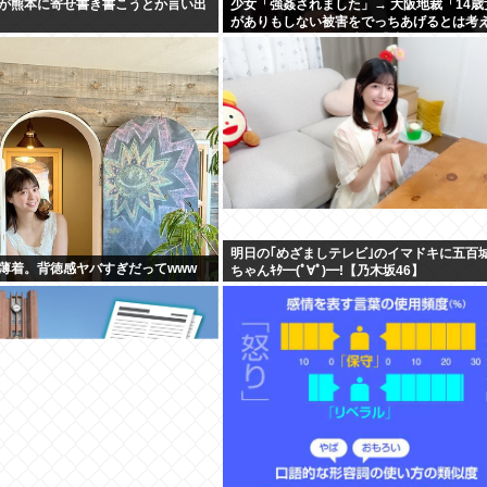
が熊本に寄せ書き書こうとか言い出
少女「強姦されました」→ 大阪地裁「14歳
がありもしない被害をでっちあげるとは考
い」→懲役12年→元少女「嘘でしたw」
明日の｢めざましテレビ｣のイマドキに五百
薄着。背徳感ヤバすぎだってwww
ちゃんｷﾀ━(ﾟ∀ﾟ)━!【乃木坂46】