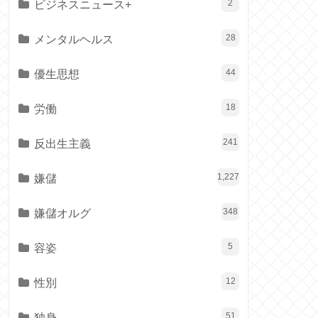
ビジネスニュース+
2
メンタルヘルス
28
優生思想
44
労働
18
反出生主義
241
嫌儲
1,227
嫌儲オルグ
348
容姿
5
性別
12
独身
51