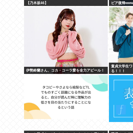
【乃木坂46】
ビア復帰ww
童貞大学生ワ
伊勢鈴蘭さん、コカ・コーラ愛を全力アピール！
る！！！