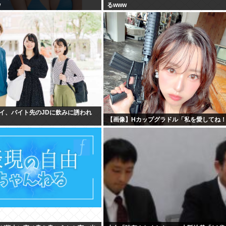
w
るwww
イ、バイト先のJDに飲みに誘われ
【画像】Hカップグラドル「私を愛してね