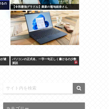
来るの
【令和最強グラドル】最新の菊地姫奈さん
)が逮
パソコンの正式名、一字一句正しく書けるの少数
派説
カテゴリー