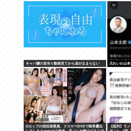
キャバ嬢の首吊り動画見てから涙が止まらない
元れいわ山本
Gカップの現役添乗員、ドスケベDVDで限界露出
【批判】ラノ
してしまうwww小山玲奈、手ぶらや極小ビキニで
ぞ！w」X民