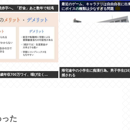
最近のゲーム、キャラクリは自由自在に出
続赤字へ。「貯金」あと数年で枯渇
にボイスの種類は少なすぎる問題
帰宅途中の小学生に痴漢行為。男子学生(16
0歳年収700万ワイ、咽び泣く…
捕される
わった