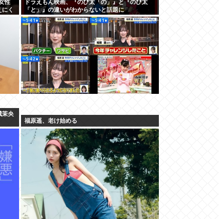
女性
ドラえもん映画、『のび太「の」』と『のび太
えにく
「と」』の違いがわからないと話題に
城茉央
福原遥、老け始める