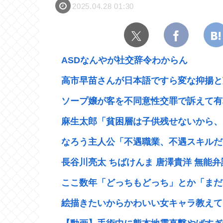
2025.04.28 01:30
ASDなんやが社交辞令わからん
高市早苗さんが日本語ですら変な抑揚と芝
ソープ嬢が客を不同意性交罪で訴えて有罪
麻生太郎「貧困層は子供残せないから、い
なろう主人公「不遇職業、不遇スキルだけ
長谷川亮太 ちばけんま 唐澤貴洋 無能弁
ここ数年「どっちもどっち」とか「まだわ
絵描きたいからかわいい女キャラ教えて