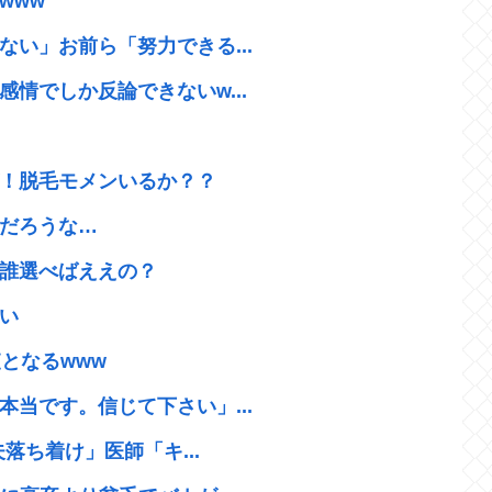
www
い」お前ら「努力できる...
情でしか反論できないw...
！脱毛モメンいるか？？
だろうな…
誰選べばええの？
い
となるwww
当です。信じて下さい」...
落ち着け」医師「キ...