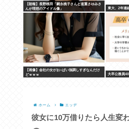
【朗報】長野桃羽「嗣永桃子さんと道重さゆみさ
東大、2年連
んが理想のアイドル像」
【画像】会社の女がお○ぱい強調しすぎなんだけ
大卒公務員4
どｗｗｗ
ホーム
エッヂ
彼女に10万借りたら人生変