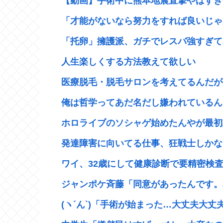
【動画】手術中に熊本地震直撃やばすぎ
「才能がないなら努力をすれば良いじゃな
「托卵」擁護派、ガチでレスバ強すぎて感
人生楽しくする方法教えて欲しい
医療脱毛・脱毛サロンを考えてるんだが
俺は哲学ってあだ名だし嫌われているん
ホロライブのソシャゲ始めたんやが最初
発達障害に向いてる仕事、狂戦士しかな
ワイ、32歳にして健康診断で要精密検査
ジャンポケ斉藤「同意があったんです。本
(ヽ´ん`)「手術が始まった…大丈夫大丈夫