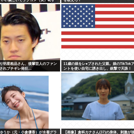
？」←やめたれwと話題に
り明星粗品さん、後輩芸人のファン
11歳の娘をレ●プされた父親。娘のTikTok
されブチギレ発狂…
ントを使い自宅に誘き出し、銃撃で天誅！
ゆうか（元・小倉優香）が水着グラ
【画像】倉科カナさん(37)の身体、刺激が