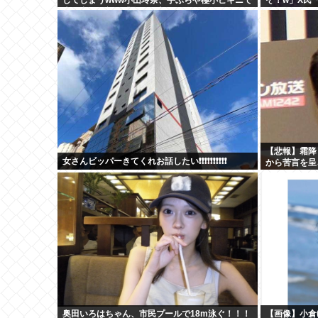
大放出！！新作「聖なる山」の動画＆画像まと
かしくないの
め！
【悲報】霜降
女さんビッパーきてくれお話したい❗❗❗❗❗❗❗❗❗❗
から苦言を呈
奥田いろはちゃん、市民プールで18m泳ぐ！！！
【画像】小倉