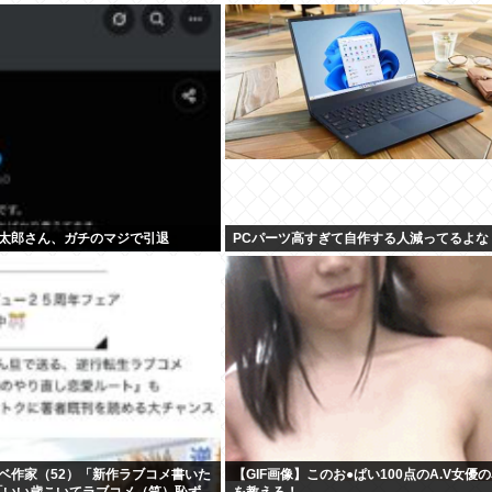
太郎さん、ガチのマジで引退
PCパーツ高すぎて自作する人減ってるよな
ベ作家（52）「新作ラブコメ書いた
【GIF画像】このお●ぱい100点のA.V女優
「いい歳こいてラブコメ（笑）恥ず
を教えろ！