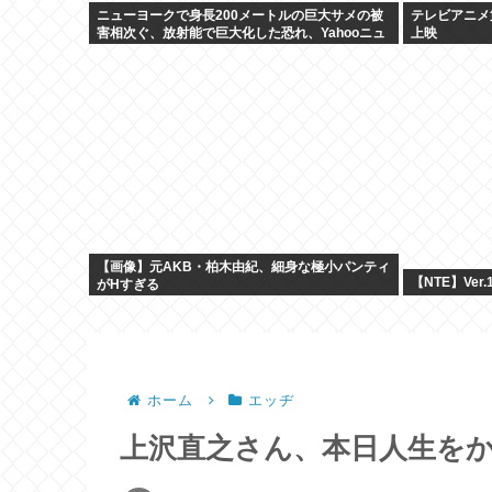
ニューヨークで身長200メートルの巨大サメの被
テレビアニメ
害相次ぐ、放射能で巨大化した恐れ、Yahooニュ
上映
ースより
【画像】元AKB・柏木由紀、細身な極小パンティ
【NTE】Ver
がHすぎる
ホーム
エッヂ
上沢直之さん、本日人生をか