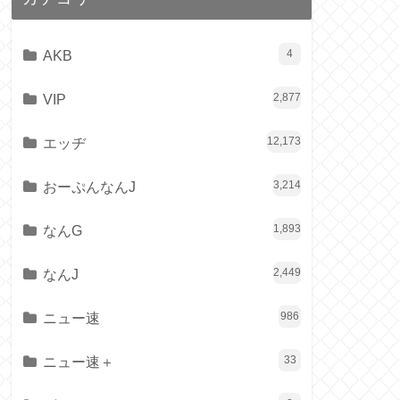
AKB
4
VIP
2,877
エッヂ
12,173
おーぷんなんJ
3,214
なんG
1,893
なんJ
2,449
ニュー速
986
ニュー速＋
33