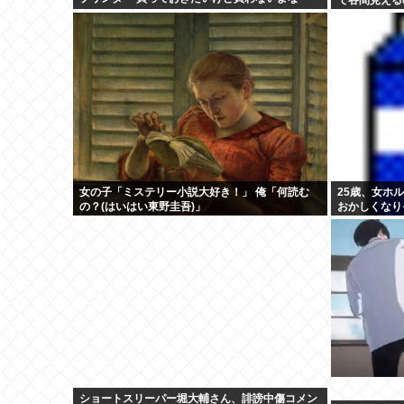
女の子「ミステリー小説大好き！」 俺「何読む
25歳、女ホ
の？(はいはい東野圭吾)」
おかしくなり
りあえずオ●
ショートスリーパー堀大輔さん、誹謗中傷コメン