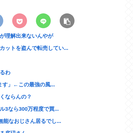
が理解出来ないんやが
ットを盗んで転売してい...
るわ
す」←この最強の風...
くならんの？
なら300万程度で買...
能なおじさん居るでし...