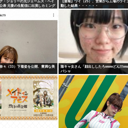
ナ・ジョリーの兄ジェームズ・ヘイ
【速報】ワイ（25）、営業から工場のライ
公表 元妻の生配信に出演しカミング
動した結果・・・・・・
コメ「顔見ればわかる」
奈々（33）下着姿を公開、豊満な美
陰キャ女さん「顔出ししたろwwwどん!!!w
パシャ