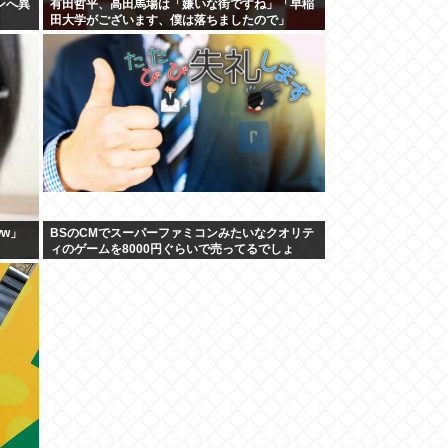
ンへ異
有田哲平、高田馬場は「嫌いな街ですね」「早稲
田大学がございます、僕は落ちましたので」
ww」
BSのCMでスーパーファミコンみたいなクオリテ
ィのゲームを8000円ぐらいで売ってるでしょ