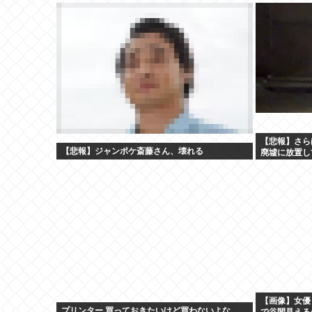
【悲報】さら
【悲報】ジャンポケ斎藤さん、壊れる
廃墟に放置し
【画像】女優
プリンター 買っておきたいけど買わないよな
で谷間見える