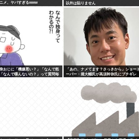
ニメ、ヤバすぎるwww
以外は貼りません
身おじに「機嫌悪い？」「なんで怒
「あの、ナメてます？さっきから」ショー
「なんで喋んないの？」って質問毎
ーパー・堀大輔氏が高須幹弥氏にブチギレ
前に仕事辞めててワロタwww