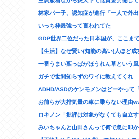
空調服着ながら炎天下で低賃金労働して
林家パー子、認知症が進行「一人で外出ら
いっち枠最強って言われてた
GDP世界二位だった日本国が、ここまで
【生活】なぜ賢い(知能の高い)人ほど
一番うまい葉っぱがほうれん草という風
ガチで世間知らずのワイに教えてくれ
ADHD/ASDのケンモメンはどーやって「
お前らが大排気量の車に乗らない理由w
ロキノン「批評は対象がなくても自立する
みいちゃんと山田さんって何で急に叩か