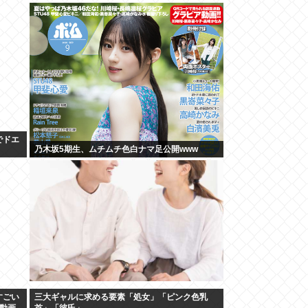
でドエ
乃木坂5期生、ムチムチ色白ナマ足公開www
すごい
三大ギャルに求める要素「処女」「ピンク色乳
の動画
首」「彼氏」