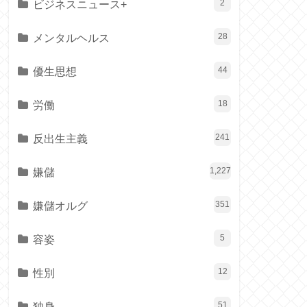
ビジネスニュース+
2
メンタルヘルス
28
優生思想
44
労働
18
反出生主義
241
嫌儲
1,227
嫌儲オルグ
351
容姿
5
性別
12
独身
51