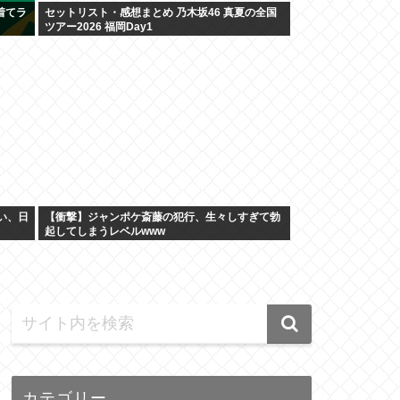
着てラ
セットリスト・感想まとめ 乃木坂46 真夏の全国
ツアー2026 福岡Day1
い、日
【衝撃】ジャンポケ斎藤の犯行、生々しすぎて勃
起してしまうレベルwww
カテゴリー