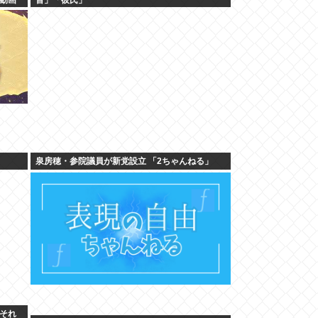
泉房穂・参院議員が新党設立 「2ちゃんねる」
それ