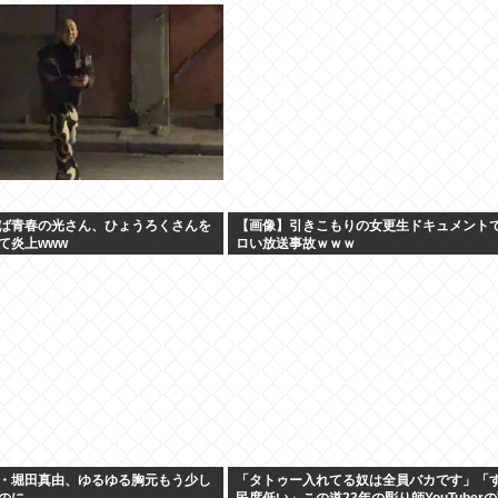
ば青春の光さん、ひょうろくさんを
【画像】引きこもりの女更生ドキュメント
て炎上www
ロい放送事故ｗｗｗ
・堀田真由、ゆるゆる胸元もう少し
「タトゥー入れてる奴は全員バカです」「
のに
民度低い」この道23年の彫り師YouTuber