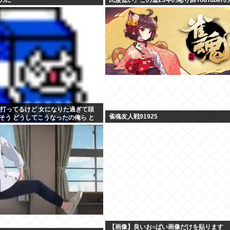
が話題
ル打ってるけど 女になりた過ぎて頭
雀魂友人戦91925
そう どうしてこうなったの俺ら と
ニーしてきた
【画像】良いお○ぱい画像だけを貼ります 