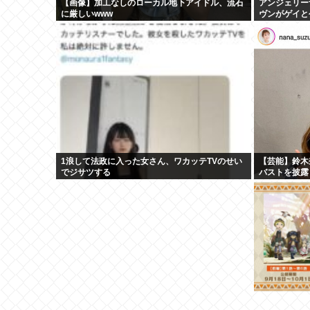
【画像】加工なしのローカル地下アイドル、流石
アンジェリー
に厳しいwww
ヴンがゲイと
アウト ヤフ
1浪して法政に入った女さん、ワカッテTVのせい
【芸能】鈴木
でジサツする
バストを披露