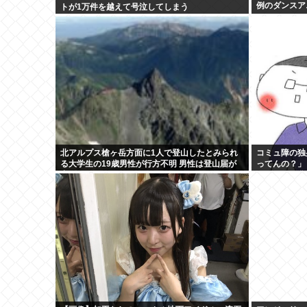
例のダンスア
トが1万件を越えて号泣してしまう
北アルプス槍ヶ岳方面に1人で登山したとみられ
コミュ障の独
る大学生の19歳男性が行方不明 男性は登山届が
ってんの？」
出していた
日してたら盆