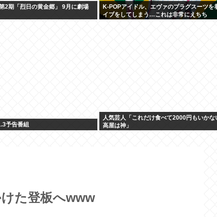
第2期「烈日の黄金郷」 9月に劇場
K-POPアイドル、エヴァのプラグスーツを
イブをしてしまう…これは非常にえちち
人気芸人「これだけ食べて2000円もいかな
.1.3予告番組
高屋は神」
けた登板へwww