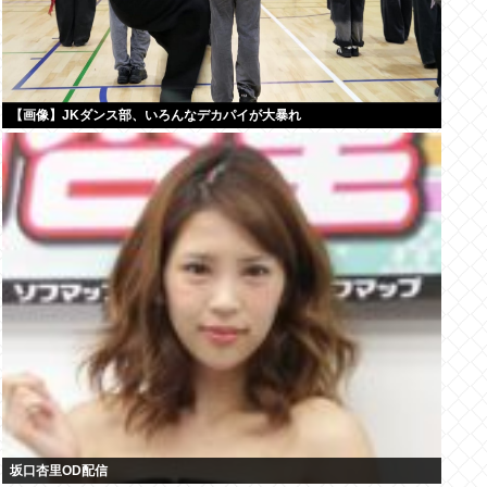
【画像】JKダンス部、いろんなデカパイが大暴れ
坂口杏里OD配信