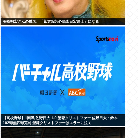
美輪明宏さんの戒名、「紫雲院芳心唱永日宏居士」になる
【高校野球】1回戦 佐野日大 1-0 聖隷クリストファー 佐野日大・鈴木
102球無四球完封 聖隷クリストファーはエラーに泣く