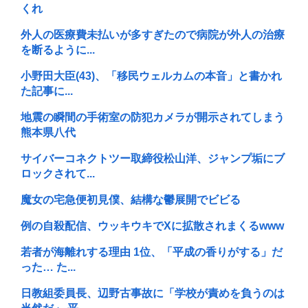
くれ
外人の医療費未払いが多すぎたので病院が外人の治療
を断るように...
小野田大臣(43)、「移民ウェルカムの本音」と書かれ
た記事に...
地震の瞬間の手術室の防犯カメラが開示されてしまう
熊本県八代
サイバーコネクトツー取締役松山洋、ジャンプ垢にブ
ロックされて...
魔女の宅急便初見僕、結構な鬱展開でビビる
例の自殺配信、ウッキウキでXに拡散されまくるwww
若者が海離れする理由 1位、「平成の香りがする」だ
った… た...
日教組委員長、辺野古事故に「学校が責めを負うのは