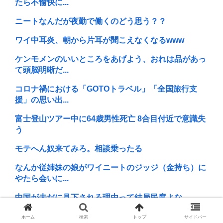
たら不愉快に...
ニートなんだが夜勤で働くのどう思う？？
ワイ中耳炎、朝から片耳が聞こえなくなるwww
ケンモメンのいいところをあげよう、おれは品があっ
て頭脳明晰だ...
コロナ禍における「GOTOトラベル」「全国旅行支
援」の思い出...
富士登山ツアー中に64歳男性死亡 8合目付近で意識失
う
モテへん奴来てみろ。相談乗ったる
なんか従姉妹の娘がワイニートのジッジ（金持ち）に
やたら会いに...
中国が未だに見下される理由って結局民度よな
『スマホFPS』←こいつが覇権取れなかった理由
ホーム
検索
トップ
サイドバー