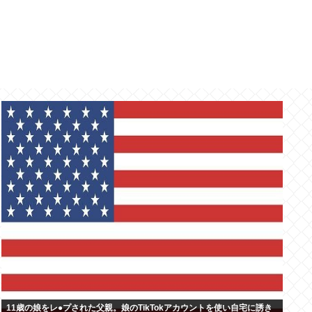
11歳の娘をレ●プされた父親。娘のTikTokアカウントを使い自宅に誘き