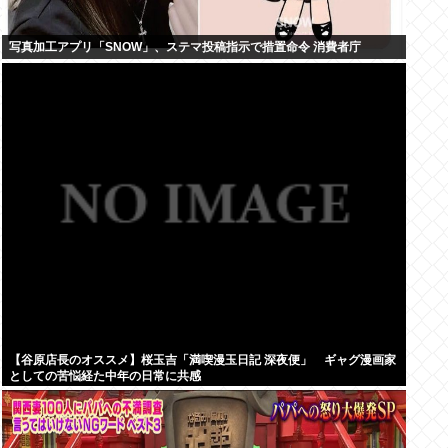
写真加工アプリ「SNOW」、ステマ投稿指示で措置命令 消費者庁
【谷原店長のオススメ】桜玉吉「満喫漫玉日記 深夜便」 ギャグ漫画家
としての苦悩経た中年の日常に共感