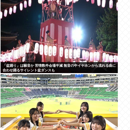
「盆踊り」は騒音か 苦情数件会場半減 無音の中イヤホンから流れる曲に
合わせ踊るサイレント盆ダンスも