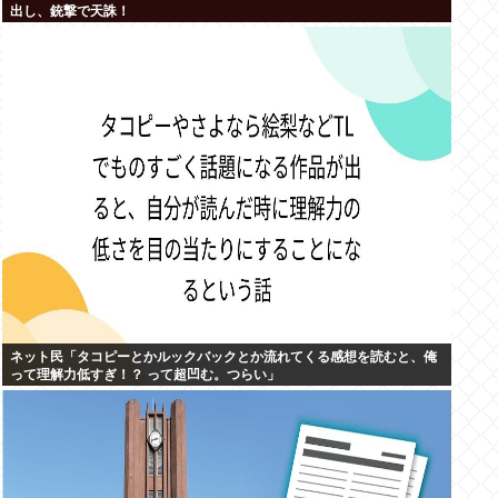
出し、銃撃で天誅！
ネット民「タコピーとかルックバックとか流れてくる感想を読むと、俺
って理解力低すぎ！？ って超凹む。つらい」