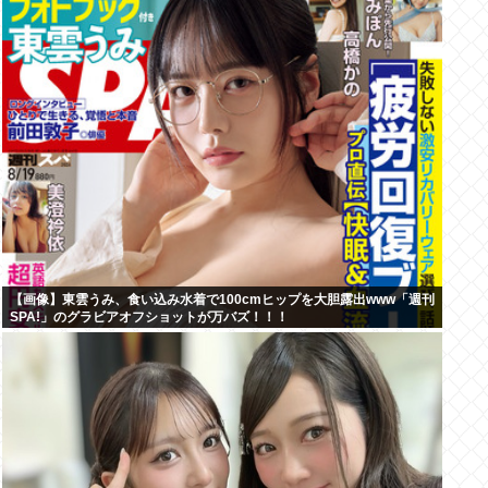
【画像】東雲うみ、食い込み水着で100cmヒップを大胆露出www「週刊
SPA!」のグラビアオフショットが万バズ！！！