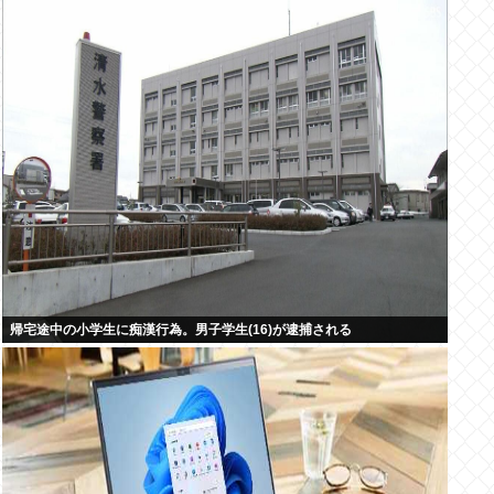
帰宅途中の小学生に痴漢行為。男子学生(16)が逮捕される