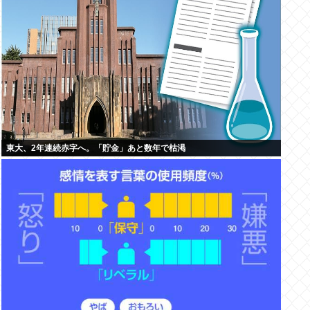
東大、2年連続赤字へ。「貯金」あと数年で枯渇