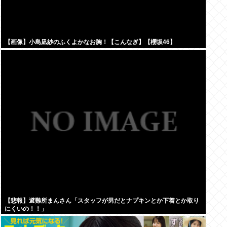
【画像】小島凪紗のふくよかなお胸！【こんなぎ】【櫻坂46】
【悲報】避難所まんさん「スタッフが男だとナプキンとか下着とか取り
にくいの！！」