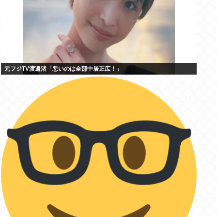
元フジTV渡邉渚「悪いのは全部中居正広！」