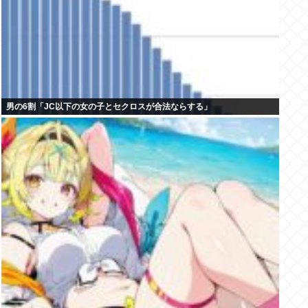
男の6割「JC以下の女の子とセクロスが合法ならする」