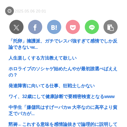
2025.05.06 20:01
「托卵」擁護派、ガチでレスバ強すぎて感情でしか反
論できないw...
人生楽しくする方法教えて欲しい
ホロライブのソシャゲ始めたんやが最初誰選べばええ
の？
発達障害に向いてる仕事、狂戦士しかない
ワイ、32歳にして健康診断で要精密検査となるwww
中学生「嫌儲民はすげーバカw 大卒なのに高卒より貧
乏でバカが...
黙祷←これする意味を感情論抜きで論理的に説明して