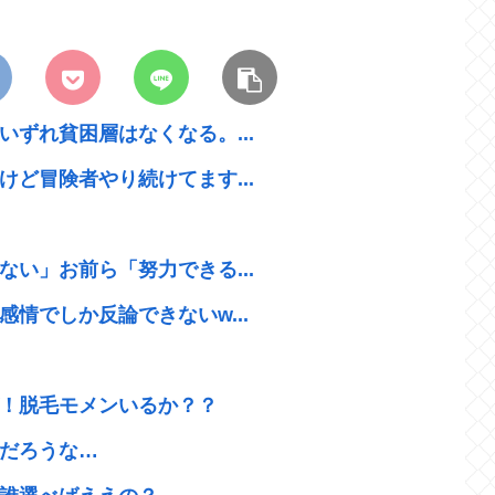
ずれ貧困層はなくなる。...
ど冒険者やり続けてます...
い」お前ら「努力できる...
情でしか反論できないw...
！脱毛モメンいるか？？
だろうな…