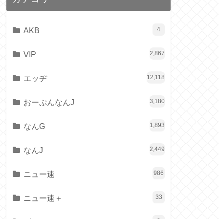
AKB
4
VIP
2,867
エッヂ
12,118
おーぷんなんJ
3,180
なんG
1,893
なんJ
2,449
ニュー速
986
ニュー速＋
33