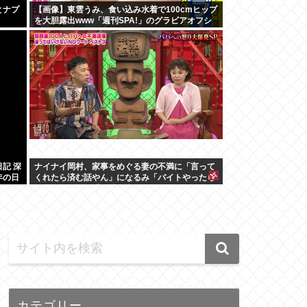
とナプ
【画像】東雲うみ、食い込み水着で100cmヒップ
を大胆露出www「週刊SPA!」のグラビアオフシ
ョットが万バズ！！！
記 深
ナイナイ岡村、家事をめぐる妻の不満に「言って
年の日
くれたら済む話やん」になるみ「バイトやったら
クビやで」説教受け黙り込む
カテゴリー