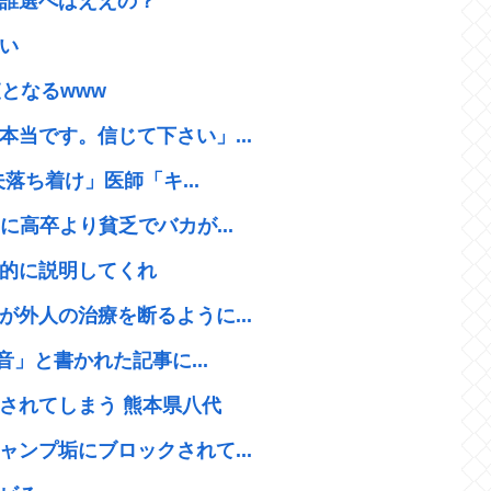
誰選べばええの？
い
となるwww
当です。信じて下さい」...
落ち着け」医師「キ...
に高卒より貧乏でバカが...
的に説明してくれ
外人の治療を断るように...
音」と書かれた記事に...
されてしまう 熊本県八代
ンプ垢にブロックされて...