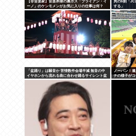
【非音楽家】音楽界隈の裏ボス「ブライアン・イ
男の6割「J
ーノ」のケンモメンがお気に入りの仕事は何？
する」
「盆踊り」は騒音か 苦情数件会場半減 無音の中
ノーバン！瀬
イヤホンから流れる曲に合わせ踊るサイレント盆
チの様子がコ
ダンスも