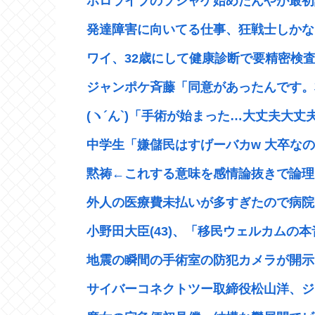
ホロライブのソシャゲ始めたんやが最初
発達障害に向いてる仕事、狂戦士しかな
ワイ、32歳にして健康診断で要精密検査
ジャンポケ斉藤「同意があったんです。本
(ヽ´ん`)「手術が始まった…大丈夫大丈夫
中学生「嫌儲民はすげーバカw 大卒なの
黙祷←これする意味を感情論抜きで論理
外人の医療費未払いが多すぎたので病院が
小野田大臣(43)、「移民ウェルカムの本
地震の瞬間の手術室の防犯カメラが開示
サイバーコネクトツー取締役松山洋、ジャ