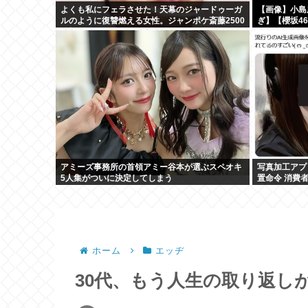
よくも私にフェラさせた！天幕のジャードゥーガ
【画像】小島
ルのように復讐燃える女性。ジャンポケ斎藤2500
ぎ】【櫻坂4
万拒否
アミーズ事務所の首領アミー谷本が選ぶスペオキ
写真加工アプ
5人集がついに決定してしまう
置命令 消費
ホーム
エッヂ
30代、もう人生の取り返し