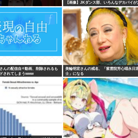
【画像】JKダンス部、いろんなデカパイが
さんの配信自⚪︎動画、削除されるも
美輪明宏さんの戒名、「紫雲院芳心唱永日
ドされてしまうwww
士」になる