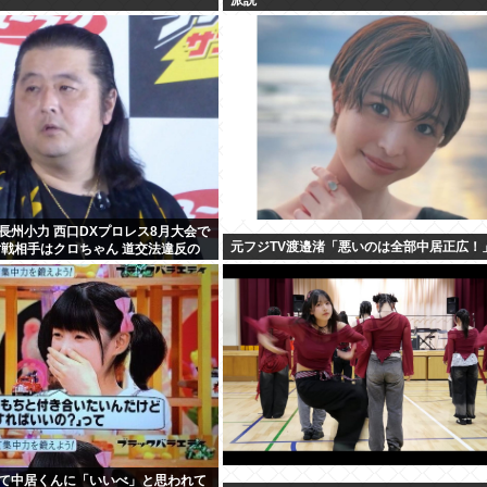
長州小力 西口DXプロレス8月大会で
元フジTV渡邉渚「悪いのは全部中居正広！
対戦相手はクロちゃん 道交法違反の
に
て中居くんに「いいべ」と思われて