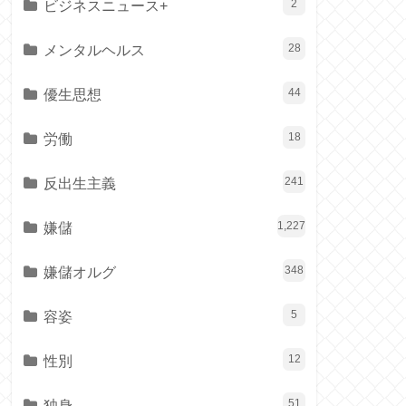
ビジネスニュース+
2
メンタルヘルス
28
優生思想
44
労働
18
反出生主義
241
嫌儲
1,227
嫌儲オルグ
348
容姿
5
性別
12
独身
51