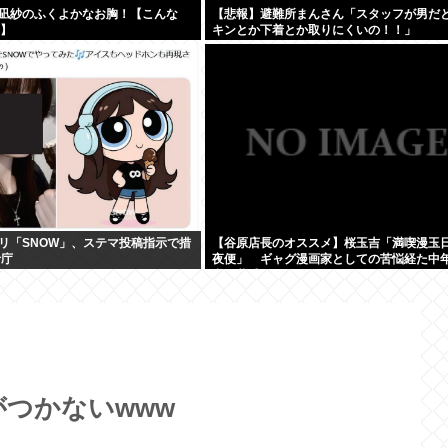
凪紗のふくよかなお胸！【こんな
【悲報】避難所まんさん「スタッフが男だ
6】
キンとか下着とか取りにくいの！！」
リ「SNOW」、ステマ投稿指示で措
【谷原店長のオススメ】桜玉吉「満喫漫玉日
者庁
夜便」 ギャグ漫画家としての苦悩経た中
常に共感
がつかないwww