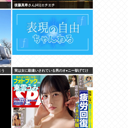
後藤真希さん(41)エチエチ
まう
実は女に勘違いされている男のオ●ニー挙げてけ