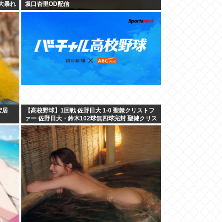
大暴れ
坂口杏里OD配信
宏居
【高校野球】1回戦 佐野日大 1-0 聖隷クリストフ
ァー 佐野日大・鈴木102球無四球完封 聖隷クリス
トファーはエラーに泣く