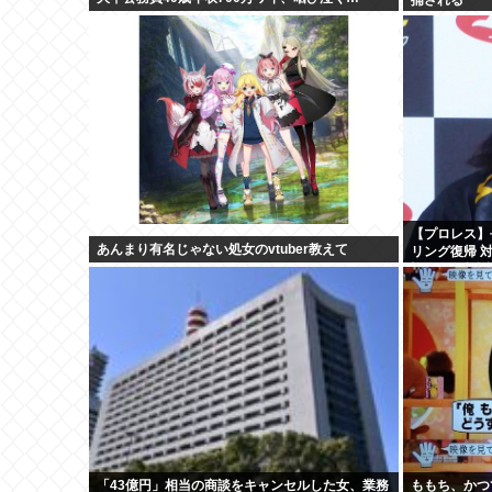
【プロレス】
あんまり有名じゃない処女のvtuber教えて
リング復帰 
疑いも不起訴
「43億円」相当の商談をキャンセルした女、業務
ももち、かつ