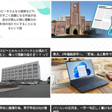
コピーとかルックバックとか流れて
東大、2年連続赤字へ。「貯金」あと数年で
むと、俺って理解力低すぎ！？ って
い」
学生に痴漢行為。男子学生(16)が逮
パソコンの正式名、一字一句正しく書ける
派説