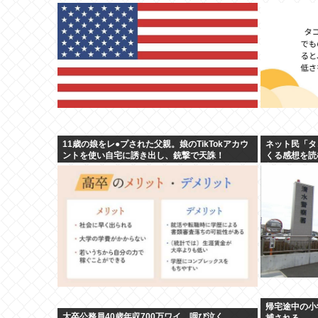
11歳の娘をレ●プされた父親。娘のTikTokアカウ
ネット民「タ
ントを使い自宅に誘き出し、銃撃で天誅！
くる感想を読
超凹む。つら
帰宅途中の小
大卒公務員40歳年収700万ワイ、咽び泣く…
捕される