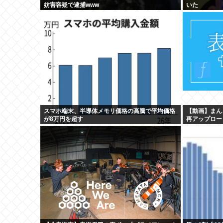
妨害容疑で逮捕www
いた
スマホ端末、半導体メモリ価格の高騰で平均価格
【動画】まん
が8万円を超す
再アップロー