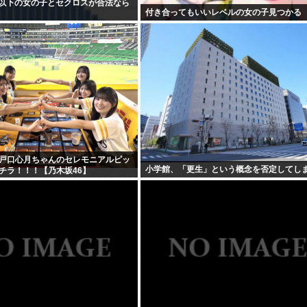
C以下の女の子とセクロスが合法なら
付き合ってもいいレベルの女の子見つかる
戸口心月ちゃんのセレモニアルピッ
小学館、「更生」という概念を否定してし
チラ！！！【乃木坂46】