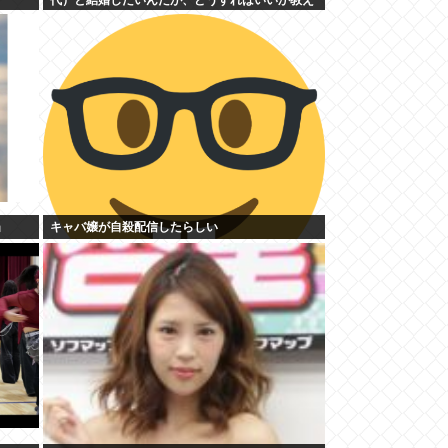
ろ
」
キャバ嬢が自殺配信したらしい