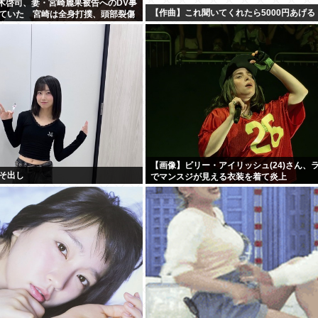
・黒木啓司、妻・宮崎麗果被告へのDV事
【作曲】これ聞いてくれたら5000円あげる
ていた 宮崎は全身打撲、頭部裂傷
我
【画像】ビリー・アイリッシュ(24)さん、
そ出し
でマンスジが見える衣装を着て炎上