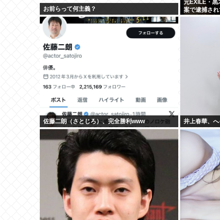
元EXILE
お前らって何主義？
案で逮捕され
及び打撲の怪
佐藤二朗（さとじろ）、完全勝利www
井上春華、へ