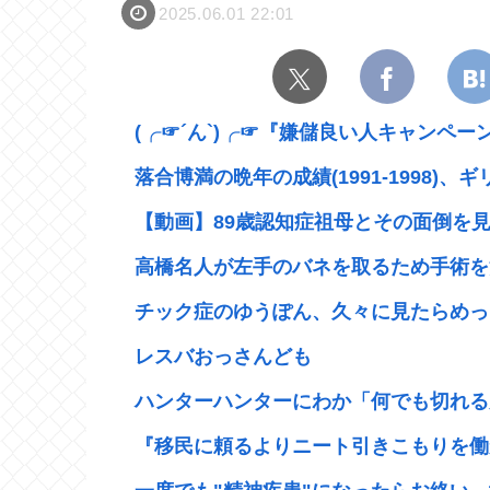
2025.06.01 22:01
(╭☞´ん`)╭☞『嫌儲良い人キャンペー
落合博満の晩年の成績(1991-1998)、ギ
【動画】89歳認知症祖母とその面倒を見て
高橋名人が左手のバネを取るため手術を
チック症のゆうぽん、久々に見たらめっ
レスバおっさんども
ハンターハンターにわか「何でも切れる刀
『移民に頼るよりニート引きこもりを働かせ