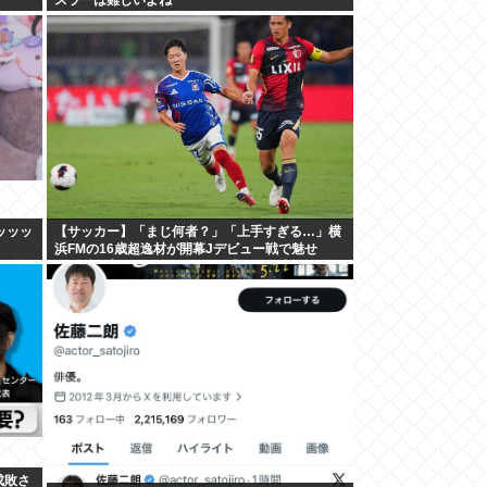
IWI
ッッッ
【サッカー】「まじ何者？」「上手すぎる…」横
浜FMの16歳超逸材が開幕Jデビュー戦で魅せ
た”衝撃プレー”にSNS騒然！「すごい才能」
成敗さ