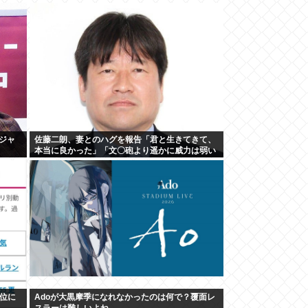
ジャ
佐藤二朗、妻とのハグを報告「君と生きてきて、
本当に良かった」「文〇砲より遥かに威力は弱い
が、僕のノロケ砲をお見舞いする」
位に
Adoが大黒摩季になれなかったのは何で？覆面レ
スラーは難しいよね