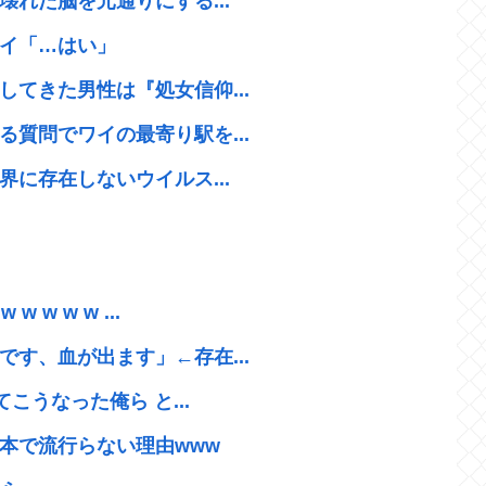
壊れた脳を元通りにする...
イ「…はい」
てきた男性は『処女信仰...
質問でワイの最寄り駅を...
界に存在しないウイルス...
w w w ...
す、血が出ます」←存在...
こうなった俺ら と...
本で流行らない理由www