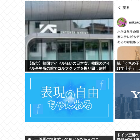
【高市】韓国アイドル狂いの日本女、韓国のアイ
親「うちの子
ドル事務所の前でゴルフクラブを振り回し逮捕
けで十分」→
ドイツ空港の
ホラー映画の無能女って何とかならんの？
職員が蹴り落