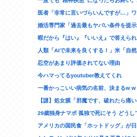
一度でも"精神疾患"になったらお終い。
医者「非常に言いづらいんですが…」ワ
婚活専門家「過去最もヤバい条件を提示し
暇だから『はい』『いいえ』で答えられる
人類「AIで未来を良くする！」米「自然
忍空があまり評価されてない理由
今ハマってるyoutuber教えてくれ
一番かっこいい病気の名前、決まるw w w w 
【謎】処女膜「邪魔です、破れたら痛いで
29歳独身ナマポ 孤独で死にそう どうして
アメリカの国民食「ホットドッグ」が日