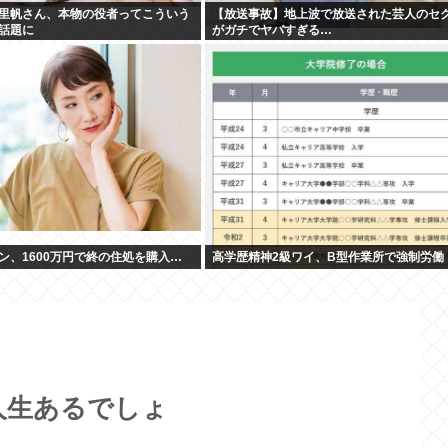
里帆さん、本物の役者ってこういう
【放送事故】地上波で放送された芸人のセ
話題に
がガチでヤバすぎる…
ン、1600万円で終の住処を購入…
高学歴精神2級ワイ、B型作業所で強制労働
人生あるでしょ