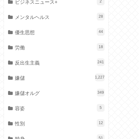
ビジネスニュース+
2
メンタルヘルス
28
優生思想
44
労働
18
反出生主義
241
嫌儲
1,227
嫌儲オルグ
349
容姿
5
性別
12
独身
51