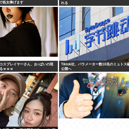
5で処女捧げます
れる
コスプレイヤーさん、お○ぱいの現
Tiktok社、パラメーター数10兆のミュトス級
るｗｗｗ
公開へ