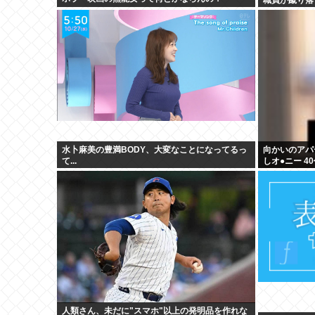
水卜麻美の豊満BODY、大変なことになってるっ
向かいのアパ
て...
しオ●ニー 
ない」
人類さん、未だに"スマホ"以上の発明品を作れな