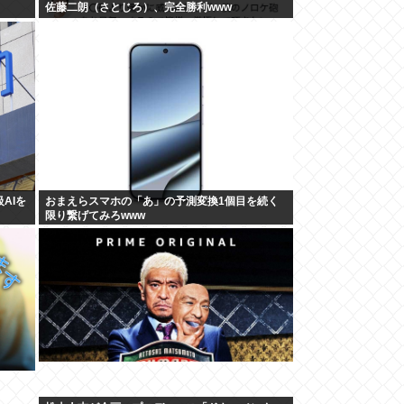
佐藤二朗（さとじろ）、完全勝利www
AIを
おまえらスマホの「あ」の予測変換1個目を続く
限り繋げてみろwww