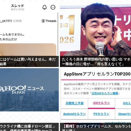
にはゲームは買い与えません。本だ
たくろう赤木 野球部時代の苦い思い出 マネ
結果
ー降格の日に母が…「何も言えなくて」
ウクライナ機に自爆ドローン接近→
【覇権】ホロライブドリームス、セルラン1
とす→偶然起爆装置が壊れセーフ
返り咲く