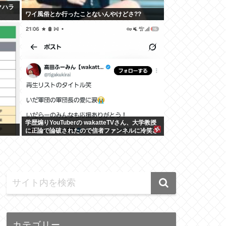
クハラ
ワイ風俗とか行ったことないんやけどさ??
学歴煽りYouTuberの wakatteTVさん、大学教授
に正論で論破されたので信者ファンネルに冷笑さ
せるしかなす術がなくなる
カテゴリー