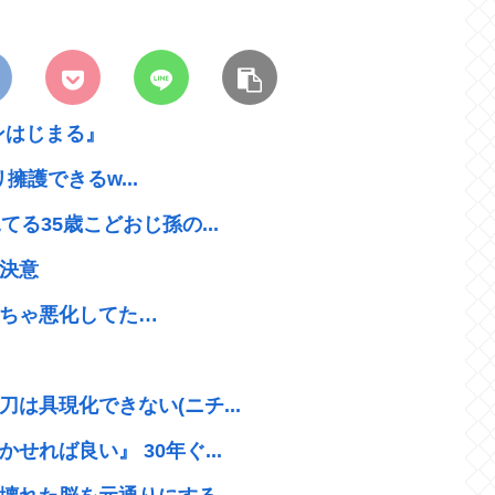
ンはじまる』
リ擁護できるw...
る35歳こどおじ孫の...
決意
ちゃ悪化してた…
は具現化できない(ニチ...
れば良い』 30年ぐ...