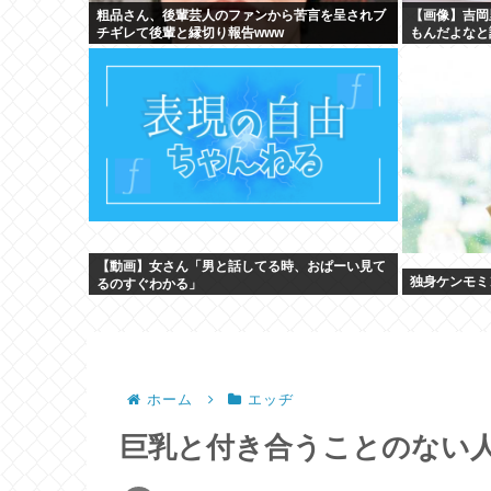
粗品さん、後輩芸人のファンから苦言を呈されブ
【画像】吉岡
チギレて後輩と縁切り報告www
もんだよなと
【動画】女さん「男と話してる時、おぱーい見て
独身ケンモミ
るのすぐわかる」
ホーム
エッヂ
巨乳と付き合うことのない