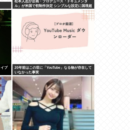
松本人志が企画・プロデュース「ドキュメンタ
ル」が米国で初制作決定 シンプルな設定に国境超
えた支持
ライブ
20年前はこの世に「YouTube」なる物が存在して
いなかった事実