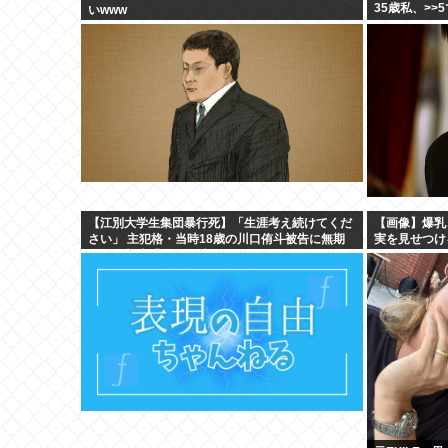
35歳私、>>
いwww
【江別大学生集団暴行死】「生涯考え続けてくだ
【画像】爆乳
さい」 主犯格・当時18歳の川口侑斗被告に無期
実を見せつけ
懲役の判決「理不尽以外の何ものでもない」