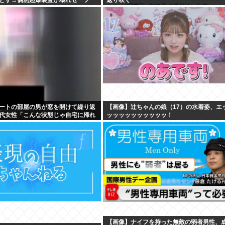
WIWIWIWIWIWIWIWIWIWIWIWIWIWIWIWIW
ートの部屋の男が窓を開けて繰り返
【画像】辻ちゃんの娘（17）の水着姿、エ
40代女性「こんな状態じゃ自宅に帰れ
ッッッッッッッッッッ！
【画像】ナイフを持った無敵の弱者男性、