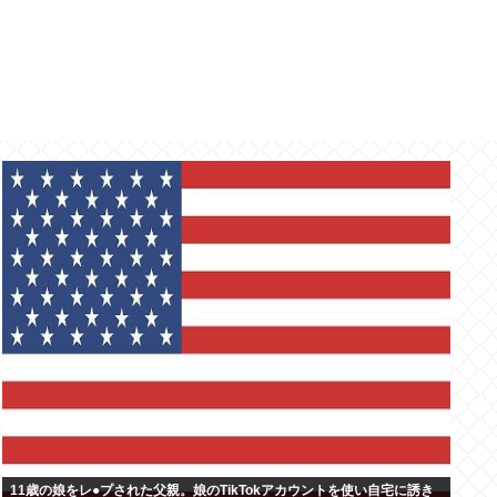
11歳の娘をレ●プされた父親。娘のTikTokアカウントを使い自宅に誘き