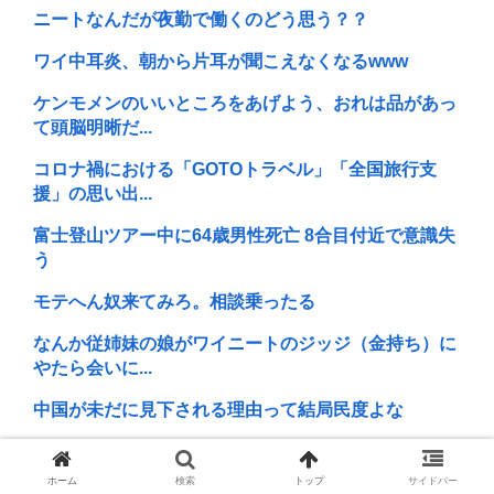
ニートなんだが夜勤で働くのどう思う？？
ワイ中耳炎、朝から片耳が聞こえなくなるwww
ケンモメンのいいところをあげよう、おれは品があっ
て頭脳明晰だ...
コロナ禍における「GOTOトラベル」「全国旅行支
援」の思い出...
富士登山ツアー中に64歳男性死亡 8合目付近で意識失
う
モテへん奴来てみろ。相談乗ったる
なんか従姉妹の娘がワイニートのジッジ（金持ち）に
やたら会いに...
中国が未だに見下される理由って結局民度よな
『スマホFPS』←こいつが覇権取れなかった理由
ホーム
検索
トップ
サイドバー
【土用丑の日に食中毒】ドン・キホーテ出店の露店で