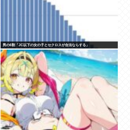
男の6割「JC以下の女の子とセクロスが合法ならする」