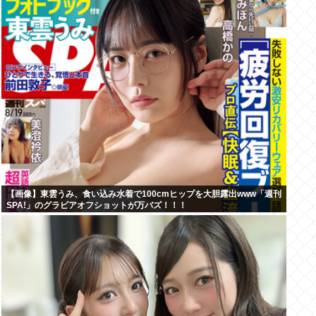
【画像】東雲うみ、食い込み水着で100cmヒップを大胆露出www「週刊
SPA!」のグラビアオフショットが万バズ！！！