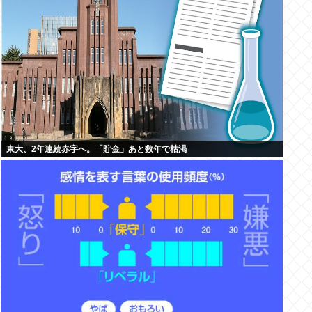
東大、2年連続赤字へ。「貯金」あと数年で枯渇