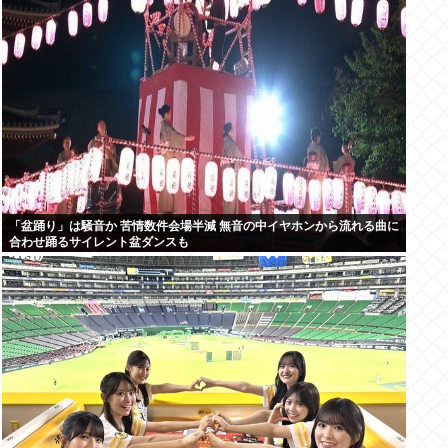
「盆踊り」は騒音か 苦情数件会場半減 無音の中イヤホンから流れる曲に
合わせ踊るサイレント盆ダンスも