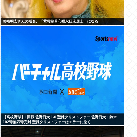
美輪明宏さんの戒名、「紫雲院芳心唱永日宏居士」になる
【高校野球】1回戦 佐野日大 1-0 聖隷クリストファー 佐野日大・鈴木
102球無四球完封 聖隷クリストファーはエラーに泣く