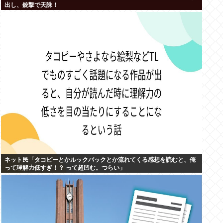
出し、銃撃で天誅！
ネット民「タコピーとかルックバックとか流れてくる感想を読むと、俺
って理解力低すぎ！？ って超凹む。つらい」