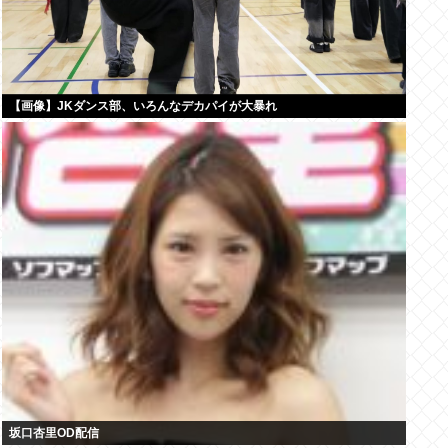
【画像】JKダンス部、いろんなデカパイが大暴れ
坂口杏里OD配信