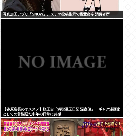
写真加工アプリ「SNOW」、ステマ投稿指示で措置命令 消費者庁
【谷原店長のオススメ】桜玉吉「満喫漫玉日記 深夜便」 ギャグ漫画家
としての苦悩経た中年の日常に共感