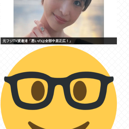
元フジTV渡邉渚「悪いのは全部中居正広！」