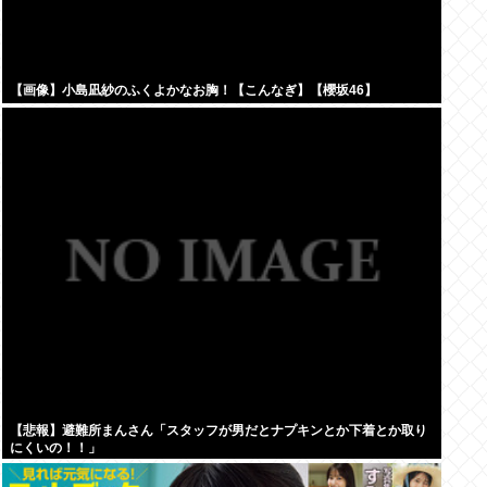
【画像】小島凪紗のふくよかなお胸！【こんなぎ】【櫻坂46】
【悲報】避難所まんさん「スタッフが男だとナプキンとか下着とか取り
にくいの！！」