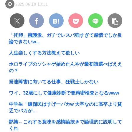
2025.06.18 10:31
「托卵」擁護派、ガチでレスバ強すぎて感情でしか反
論できないw...
人生楽しくする方法教えて欲しい
ホロライブのソシャゲ始めたんやが最初誰選べばええ
の？
発達障害に向いてる仕事、狂戦士しかない
ワイ、32歳にして健康診断で要精密検査となるwww
中学生「嫌儲民はすげーバカw 大卒なのに高卒より貧
乏でバカが...
黙祷←これする意味を感情論抜きで論理的に説明して
くれ