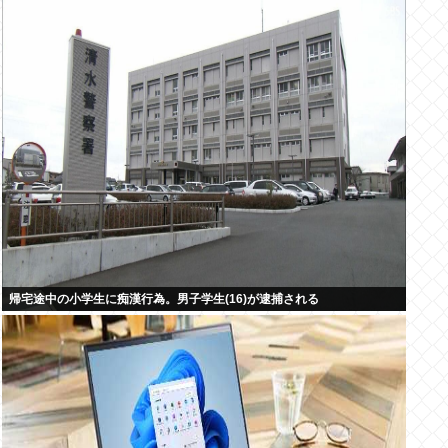
帰宅途中の小学生に痴漢行為。男子学生(16)が逮捕される