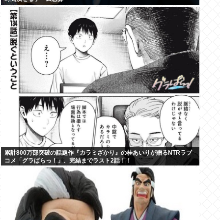
累計800万部突破の話題作『カラミざかり』の桂あいりが贈るNTRラブ
コメ「グラぱらっ！」、完結までラスト2話！！