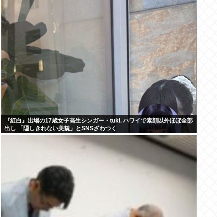
『紅白』出場の17歳女子高生シンガー・tuki. ハワイで素顔以外ほぼ全部
出し 「隠しきれない美貌」とSNSざわつく