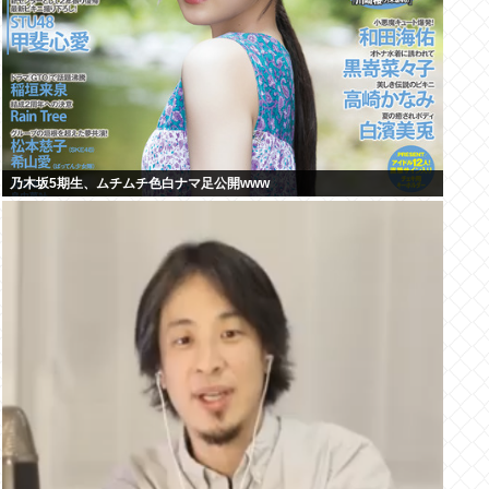
乃木坂5期生、ムチムチ色白ナマ足公開www