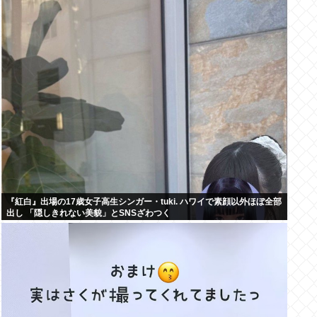
『紅白』出場の17歳女子高生シンガー・tuki. ハワイで素顔以外ほぼ全部
出し 「隠しきれない美貌」とSNSざわつく