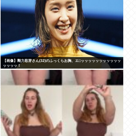
【画像】剛力彩芽さん(32)のふっくらお胸、エ□ッッッッッッッッッッッ
ッッッッ！