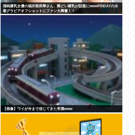
清純爆乳女優の福井梨莉華さん、際どい横乳が話題にwwwFRIDAYの水
着グラビアオフショットにファン大興奮！！
【画像】ワイが今まで信じてきた常識www