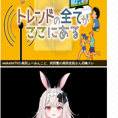
wakatteTVの高田ふーみんこと、武田塾の高田史拓さん召喚スレ