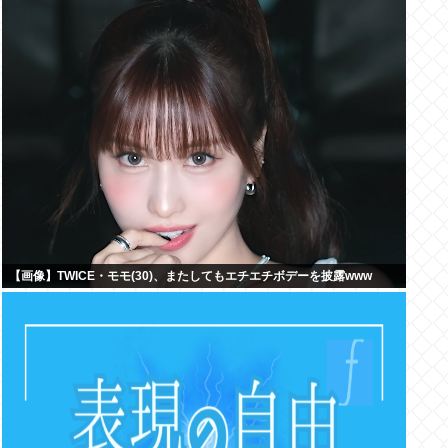
【画像】TWICE・モモ(30)、またしてもエチエチボデーを披露www