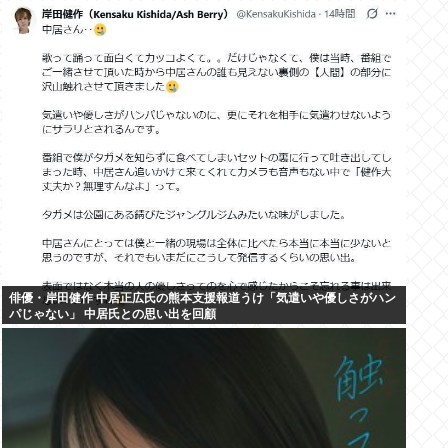
俳優・岸田健作 中居正広氏の熊本支援報道うけ「気遣いや優しさがハン
パじゃない」 中居氏との思い出を回顧