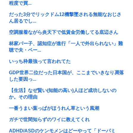
程度で買...
だった3分でリックドム12機撃墜される無能なおじさ
ん居るでし...
空調服着ながら炎天下で低賃金労働してる底辺さん
林家パー子、認知症が進行「一人で外出られない」難
聴で夫・ペー...
いっち枠最強って言われてた
GDP世界二位だった日本国が、ここまでいきなり凋落
した要因っ...
【生活】なぜ賢い(知能の高い)人ほど成功しないの
か。その理由
一番うまい葉っぱがほうれん草という風潮
ガチで世間知らずのワイに教えてくれ
ADHD/ASDのケンモメンはどーやって「ドーパミ