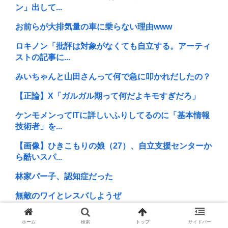
ン」出して...
お前らが大排気量の車に乗らない理由www
ロキノン「批評は対象がなくても自立する。アーティ
ストの記事に...
みいちゃんと山田さんって何で急に叩かれだしたの？
【正論】X「ガルガル期って何だよキモすぎだろ」
ケンモメンってITに詳しいふりしてるのに「基本情報
技術者」を...
【画像】ひきこもりの娘（27）、自立支援センターか
ら酷いスパ...
林家パー子、認知症だった
無敵のワイとレスバしようぜ
(ヽ´ん`)「ぼくはケンモ、依存症です」周囲「ハーイ、
ホーム
検索
トップ
サイドバー
ケンモ...