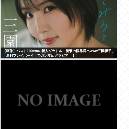
【画像】バスト100cmの新人グラドル、衝撃の限界露出www三園響子、
「週刊プレイボーイ」でガン攻めグラビア！！！