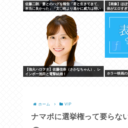
佐藤二朗、妻とのハグを報告「君と生きてきて、
【画像】ほぼ
本当に良かった」「文〇砲より遥かに威力は弱い
体がエロすぎ
が、僕のノロケ砲をお見舞いする」
【強火ハロヲタ】佐藤佳奈（さかなちゃん）、レ
ホラー映画の
インボー池田と電撃結婚！
ホーム
VIP
ナマポに選挙権って要らな