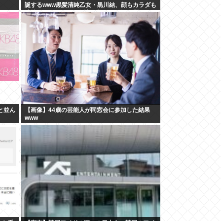
誕するwww黒髪清純乙女・黒川結、顔もカラダも
演技もIVファンから絶賛の嵐！！処女作「初結」
の動画＆画像まとめ！！
と並ん
【画像】44歳の芸能人が同窓会に参加した結果
www