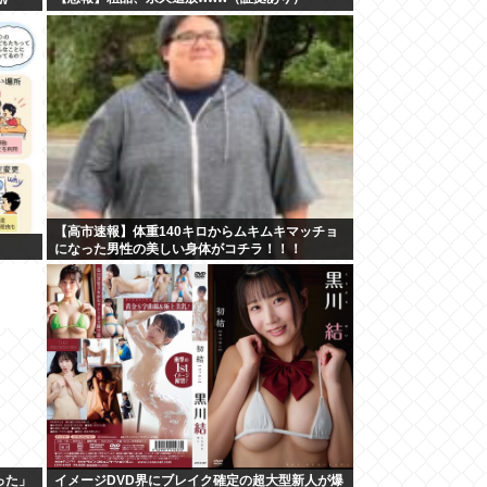
【高市速報】体重140キロからムキムキマッチョ
になった男性の美しい身体がコチラ！！！
った」
イメージDVD界にブレイク確定の超大型新人が爆