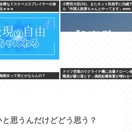
全裸なドスケベコスプレイヤーの身
小野田大臣(35)、またネット民相手に功績
るｗｗｗ
ル「外国人政策ちゃんとやってます」www
ドイツ空港のウクライナ機に自爆ドローン
無能女って何とかならんの？
職員が蹴り落とす→偶然起爆装置が壊れセ
いと思うんだけどどう思う？