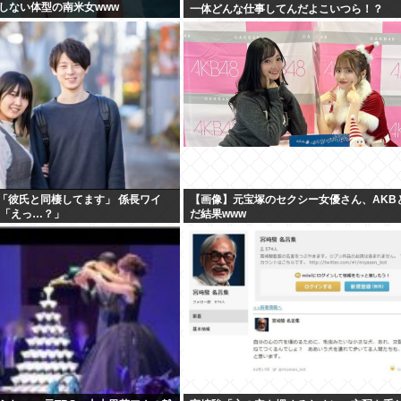
しない体型の南米女www
一体どんな仕事してんだよこいつら！？
）「彼氏と同棲してます」 係長ワイ
【画像】元宝塚のセクシー女優さん、AKB
）「えっ…？」
だ結果www