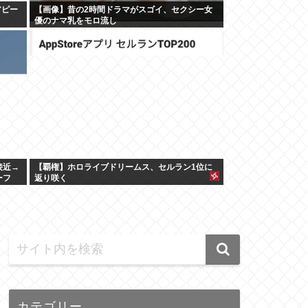
アピー
【画像】昔の2時間ドラマがスゴイ、セクシー女
優のナマ乳をモロ流し
接近→
【覇権】ホロライブドリームス、セルラン1位に
ーフ
返り咲く
WIWIWIWIWIWIWIWIWIWIWIWIWIWIWIWIWIWI
カテゴリー