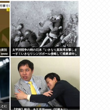
の差別
太平洋戦争の時の日本「いきなり真珠湾攻撃しま
www
ーす！いきなりシンガポール侵略して捕虜虐待し
まーす！」
ことに
【悲報】粗品、永久追放www（証拠あり）
w