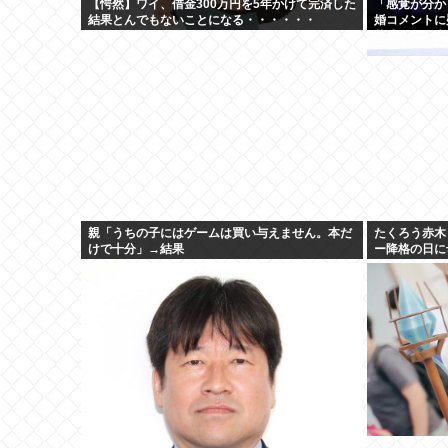
【愕然】ワイ、借金300万円を5年かけて完済した
「感覚が分か
結果とんでもないことになる・・・・・・
婚コメントに
華式も結婚生
親「うちの子にはゲームは買い与えません。本だ
たくろう赤木
けで十分」→結果
ー降格の日に