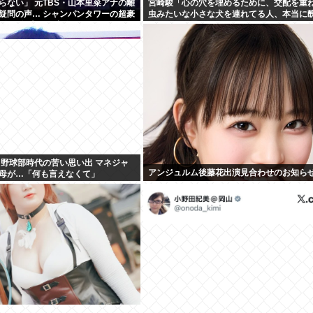
らない」 元TBS・山本里菜アナの離
宮崎駿「心の穴を埋めるために、交配を重
疑問の声… シャンパンタワーの超豪
虫みたいな小さな犬を連れてる人、本当に
活は4年半で終止符
←これどう思う？
 野球部時代の苦い思い出 マネジャ
アンジュルム後藤花出演見合わせのお知ら
母が…「何も言えなくて」