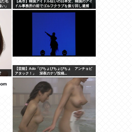
ねた毛
【高市】韓国アイドル狂いの日本女、韓国のアイ
醜い」
ドル事務所の前でゴルフクラブを振り回し逮捕
【芸能】Ado「びちょびちょびちょ アンチョビ
せ
アタック！」 深夜のナゾ投稿...