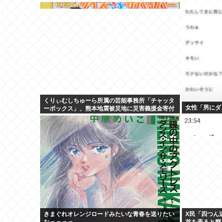
くりぃむしちゅーら所属の芸能事務所「チャッタ
女性「男にダ
ーボックス」、熊本地震被災地に災害義援金寄付
を発表
きまぐれオレンジロードみたいな青春を送りたい
X民「四つん
なっっっっ
首を弄ると簡