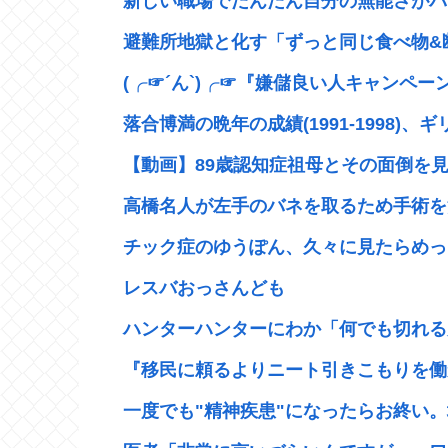
新しい職場でだんだん自分の無能さがバレ
避難所地獄と化す「ずっと同じ食べ物&断
(╭☞´ん`)╭☞『嫌儲良い人キャンペー
落合博満の晩年の成績(1991-1998)、ギ
【動画】89歳認知症祖母とその面倒を見て
高橋名人が左手のバネを取るため手術を
チック症のゆうぽん、久々に見たらめっ
レスバおっさんども
ハンターハンターにわか「何でも切れる刀
『移民に頼るよりニート引きこもりを働かせ
一度でも"精神疾患"になったらお終い。