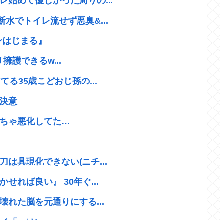
始めて優しかった周りの...
水でトイレ流せず悪臭&...
ンはじまる』
リ擁護できるw...
る35歳こどおじ孫の...
決意
ちゃ悪化してた…
は具現化できない(ニチ...
れば良い』 30年ぐ...
壊れた脳を元通りにする...