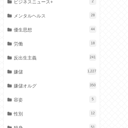
ビジネスニュース+
2
メンタルヘルス
28
優生思想
44
労働
18
反出生主義
241
嫌儲
1,227
嫌儲オルグ
350
容姿
5
性別
12
独身
51