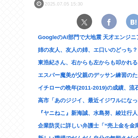
2025.07.05 15:30
GoogleのAI部門で大地震 天才エンジニ
姉の友人、友人の姉、エ口いのどっち？
東浩紀さん、右からも左からも叩かれる「
エスパー魔美が父親のデッサン練習のため
イチローの晩年(2011-2019)の成績、流
高市「あのジジイ、最近イジワルになって
『ヤニねこ』新海誠、水島努、綾辻行人ら
企業防災に詳しい弁護士「”売上金を金庫