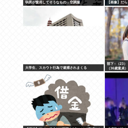
弱男が愛用してそうなもの→空調服
【画像】だら
部下♀（23
大学生、スカウト行為で逮捕されまくる
（36歳童貞