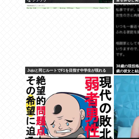
イ
38歳の現役
Jujuと同じルートでF1を目指す中学生が現れる
歳の彼女と結
見つかり炎上