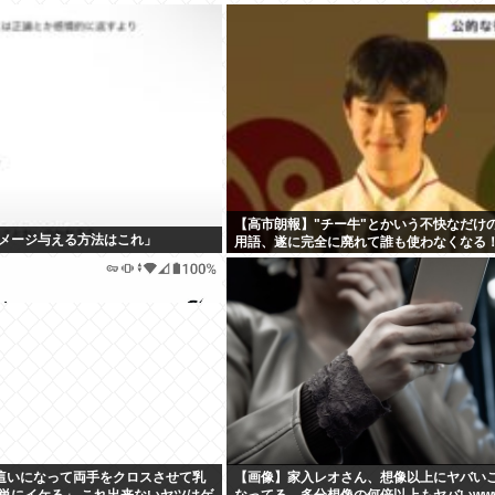
【高市朗報】"チー牛"とかいう不快なだけ
メージ与える方法はこれ」
用語、遂に完全に廃れて誰も使わなくなる！
這いになって両手をクロスさせて乳
【画像】家入レオさん、想像以上にヤバい
単にイケる」 これ出来ないヤツはゲ
なってる…多分想像の何倍以上もヤバいww