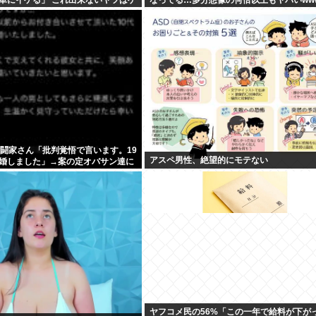
格闘家さん「批判覚悟で言います。19
アスペ男性、絶望的にモテない
婚しました」→案の定オバサン達に
ヤフコメ民の56%「この一年で給料が下が