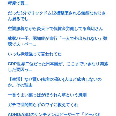
程度で買...
だった3分でリックドム12機撃墜される無能なおじさ
ん居るでし...
空調服着ながら炎天下で低賃金労働してる底辺さん
林家パー子、認知症が進行「一人で外出られない」難
聴で夫・ペー...
いっち枠最強って言われてた
GDP世界二位だった日本国が、ここまでいきなり凋落
した要因っ...
【生活】なぜ賢い(知能の高い)人ほど成功しないの
か。その理由
一番うまい葉っぱがほうれん草という風潮
ガチで世間知らずのワイに教えてくれ
ADHD/ASDのケンモメンはどーやって「ドーパミ