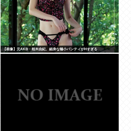
【画像】元AKB・柏木由紀、細身な極小パンティがHすぎる