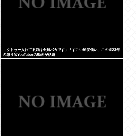
「タトゥー入れてる奴は全員バカです」「すごい民度低い」この道23年
の彫り師YouTuberの動画が話題