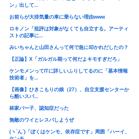
ン」出して...
お前らが大排気量の車に乗らない理由www
ロキノン「批評は対象がなくても自立する。アーティ
ストの記事に...
みいちゃんと山田さんって何で急に叩かれだしたの？
【正論】X「ガルガル期って何だよキモすぎだろ」
ケンモメンってITに詳しいふりしてるのに「基本情報
技術者」を...
【画像】ひきこもりの娘（27）、自立支援センターか
ら酷いスパ...
林家パー子、認知症だった
無敵のワイとレスバしようぜ
(ヽ´ん`)「ぼくはケンモ、依存症です」周囲「ハーイ、
ケンモ...