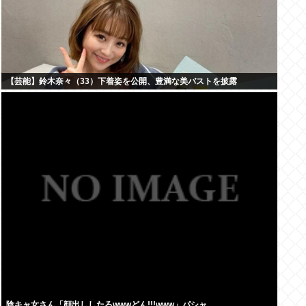
【芸能】鈴木奈々（33）下着姿を公開、豊満な美バストを披露
陰キャ女さん「顔出ししたろwwwどん!!!www」パシャ