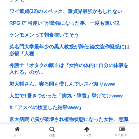
ワイ童貞(32)のスペック、童貞界最強かもしれない
RPGで"弓使い"が最強になった事、一度も無い説
ケンモメンって朝食抜いてそう
英名門大学最年少の黒人教授が辞任 論文盗作疑惑には
必殺「人種...
弁護士「オタクの献血は『女性の体内に自分の体液を
入れる』のが...
堀大輔さん、寝る間も惜しんでレスバ祭りwww
人生で1番きつかった「病気・障害」挙げてけwww
X「アスペの検査した結果www」
京大病院で脳が破壊され植物状態になった女性、意識
は正常なこと...
ホーム
検索
トップ
サイドバー
(ヽ´ん`) 嫌儲民「ケンモメン」の定義 何て答える？