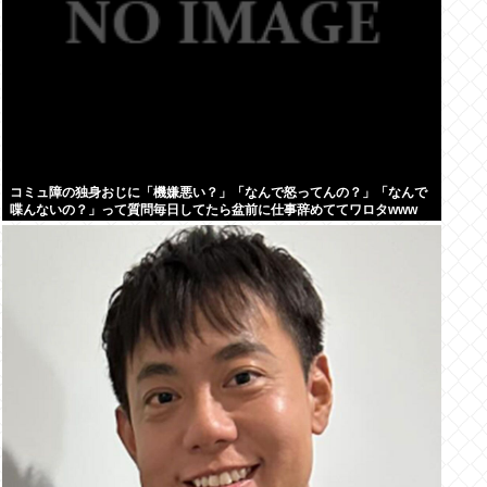
コミュ障の独身おじに「機嫌悪い？」「なんで怒ってんの？」「なんで
喋んないの？」って質問毎日してたら盆前に仕事辞めててワロタwww