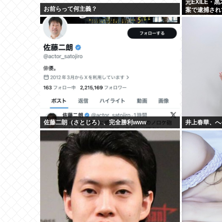
元EXILE
お前らって何主義？
案で逮捕され
及び打撲の怪
佐藤二朗（さとじろ）、完全勝利www
井上春華、へ