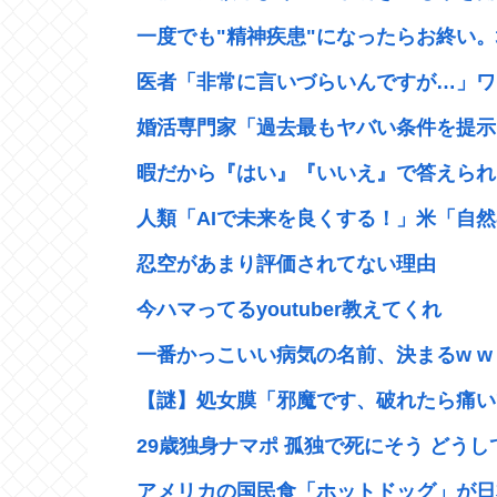
一度でも"精神疾患"になったらお終い。
医者「非常に言いづらいんですが…」ワ
婚活専門家「過去最もヤバい条件を提示し
暇だから『はい』『いいえ』で答えられる
人類「AIで未来を良くする！」米「自然
忍空があまり評価されてない理由
今ハマってるyoutuber教えてくれ
一番かっこいい病気の名前、決まるw w w w 
【謎】処女膜「邪魔です、破れたら痛いで
29歳独身ナマポ 孤独で死にそう どうして
アメリカの国民食「ホットドッグ」が日