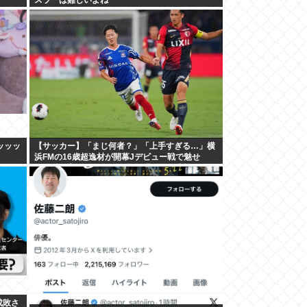
IWI
ッッッ
【サッカー】「まじ何者？」「上手すぎる…」横
浜FMの16歳超逸材が開幕Jデビュー戦で魅せ
た”衝撃プレー”にSNS騒然！「すごい才能」
成敗さ