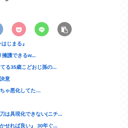
ンはじまる』
リ擁護できるw...
る35歳こどおじ孫の...
決意
ちゃ悪化してた…
は具現化できない(ニチ...
れば良い』 30年ぐ...