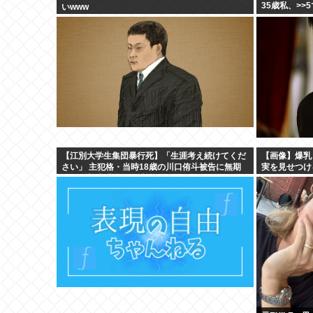
35歳私、>>
いwww
【江別大学生集団暴行死】「生涯考え続けてくだ
【画像】爆乳
さい」 主犯格・当時18歳の川口侑斗被告に無期
実を見せつけ
懲役の判決「理不尽以外の何ものでもない」