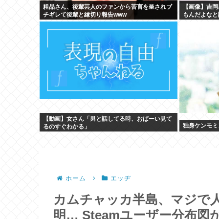
粗品さん、後輩芸人のファンから苦言を呈されブ
【画像】吉岡
チギレて後輩と縁切り報告www
もんだよなと
【動画】女さん「男と話してる時、おぱーい見て
独身ケンモミ
るのすぐわかる」
ホーム
エッヂ
カムチャッカ半島、マジで
明… Steamユーザー分布図