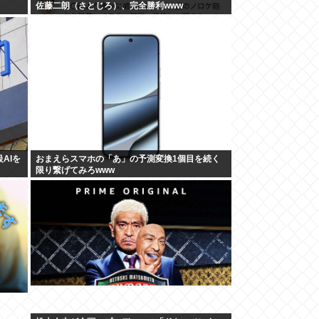
佐藤二朗（さとじろ）、完全勝利www
AIを
おまえらスマホの「あ」の予測変換1個目を続く
限り繋げてみろwww