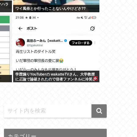
クハラ
ワイ風俗とか行ったことないんやけどさ??
学歴煽りYouTuberの wakatteTVさん、大学教授
に正論で論破されたので信者ファンネルに冷笑さ
せるしかなす術がなくなる
カテゴリー