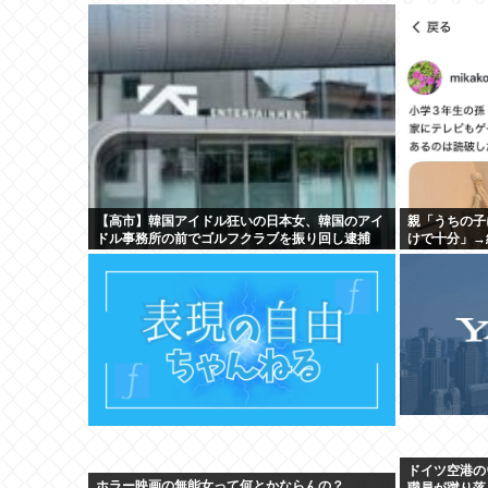
【高市】韓国アイドル狂いの日本女、韓国のアイ
親「うちの子
ドル事務所の前でゴルフクラブを振り回し逮捕
けで十分」→
ドイツ空港の
ホラー映画の無能女って何とかならんの？
職員が蹴り落