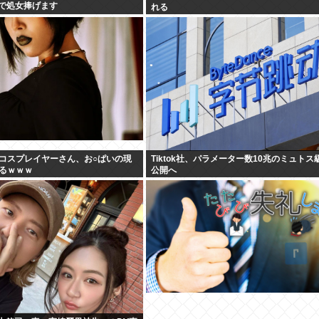
5で処女捧げます
れる
コスプレイヤーさん、お○ぱいの現
Tiktok社、パラメーター数10兆のミュトス級
るｗｗｗ
公開へ