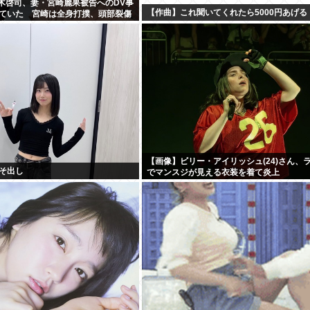
・黒木啓司、妻・宮崎麗果被告へのDV事
【作曲】これ聞いてくれたら5000円あげる
ていた 宮崎は全身打撲、頭部裂傷
我
【画像】ビリー・アイリッシュ(24)さん、
そ出し
でマンスジが見える衣装を着て炎上