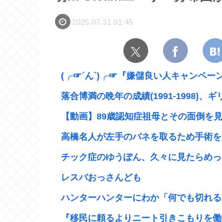
2025.07.31 01:45
(╭☞´ん`)╭☞『嫌儲良い人キャンペー
落合博満の晩年の成績(1991-1998)、ギ
【動画】89歳認知症祖母とその面倒を見て
高橋名人が左手のバネを取るため手術を
チック症のゆうぽん、久々に見たらめっ
レスバおっさんども
ハンターハンターにわか「何でも切れる刀
『移民に頼るよりニート引きこもりを働かせ