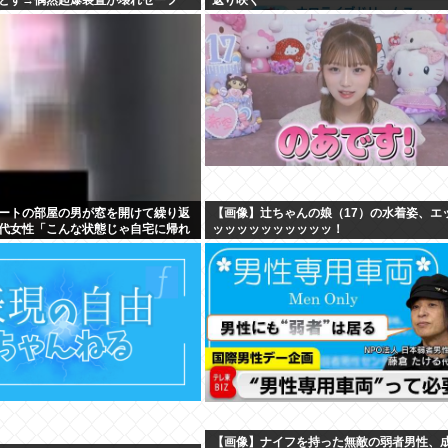
WIWIWIWIWIWIWIWIWIWIWIWIWIWIWIWIW
ートの部屋の男が窓を開けて繰り返
【画像】辻ちゃんの娘（17）の水着姿、エ
40代女性「こんな状態じゃ自宅に帰れ
ッッッッッッッッッッ！
【画像】ナイフを持った無敵の弱者男性、