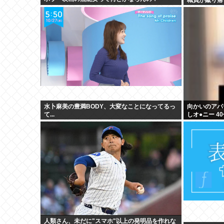
水卜麻美の豊満BODY、大変なことになってるっ
向かいのアパ
て...
しオ●ニー 
ない」
人類さん、未だに"スマホ"以上の発明品を作れな