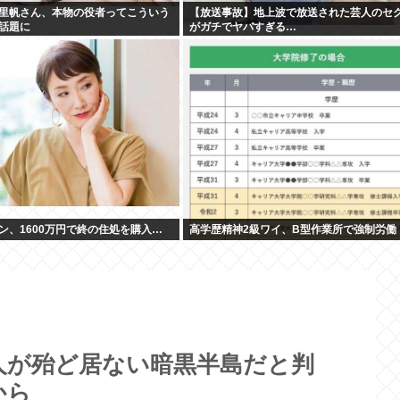
里帆さん、本物の役者ってこういう
【放送事故】地上波で放送された芸人のセ
話題に
がガチでヤバすぎる…
ン、1600万円で終の住処を購入…
高学歴精神2級ワイ、B型作業所で強制労働
人が殆ど居ない暗黒半島だと判
から