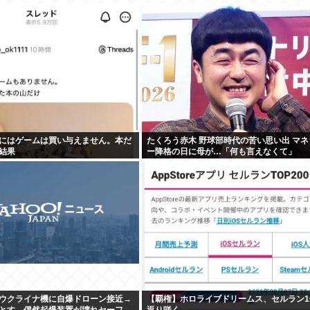
にはゲームは買い与えません。本だ
たくろう赤木 野球部時代の苦い思い出 マネ
結果
ー降格の日に母が…「何も言えなくて」
ウクライナ機に自爆ドローン接近→
【覇権】ホロライブドリームス、セルラン1
とす→偶然起爆装置が壊れセーフ
返り咲く