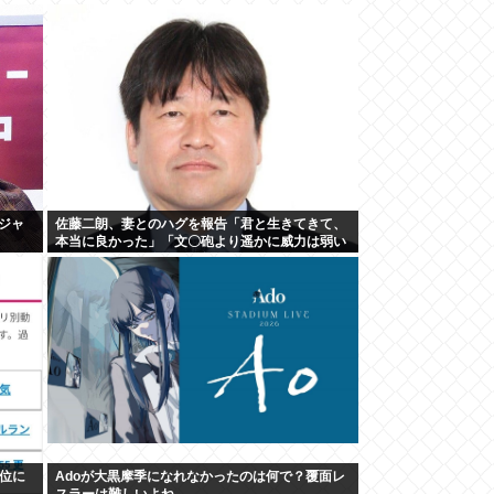
ジャ
佐藤二朗、妻とのハグを報告「君と生きてきて、
本当に良かった」「文〇砲より遥かに威力は弱い
が、僕のノロケ砲をお見舞いする」
位に
Adoが大黒摩季になれなかったのは何で？覆面レ
スラーは難しいよね