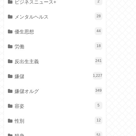
ビジネスニュース+
2
メンタルヘルス
28
優生思想
44
労働
18
反出生主義
241
嫌儲
1,227
嫌儲オルグ
349
容姿
5
性別
12
独身
51