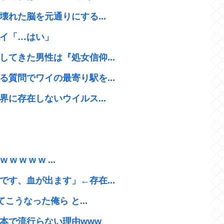
壊れた脳を元通りにする...
イ「…はい」
てきた男性は『処女信仰...
質問でワイの最寄り駅を...
界に存在しないウイルス...
w w w ...
す、血が出ます」←存在...
こうなった俺ら と...
本で流行らない理由www