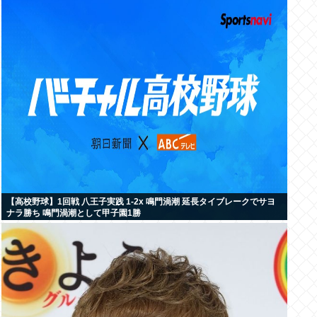
【高校野球】1回戦 八王子実践 1-2x 鳴門渦潮 延長タイブレークでサヨ
ナラ勝ち 鳴門渦潮として甲子園1勝