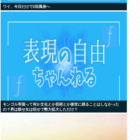
ワイ、今日だけで2回風俗へ
モンゴル帝国って何か文化とか芸術とか後世に残ることはしなかった
の？男は殺せ女は犯せで勢力拡大しただけ？