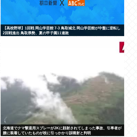
【高校野球】1回戦 岡山学芸館 7-3 鳥取城北 岡山学芸館が中盤に逆転し
2回戦進出 鳥取県勢、夏の甲子園11連敗
北海道でクマ撃退用スプレーがJKに顔射されてしまった事故、引率者が
腰に装着していたものが枝に引っかかり誤噴射と判明