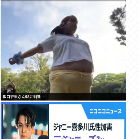
坂口杏里さん98に到達