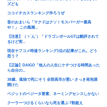
ズども
ココイチカスランキング作ろうぜ
昔のおまいら「マクドはクソ！モスバーガー最高
や！」 この風潮...
【注意】（ヽ´ん`）「ドラゴンボールGTは酷評されて
るけど実...
現在ヤフコメ時速ランキング1位の記事がこれ。どう
思う？
【正論】DAIGO「他人の人生にケチつける時間あった
ら自分の...
38歳、孤独で死にそう 全部高市が悪い さっき発泡酒
開けた
ベジットのベジータ要素、ネーミングセンスしかない
クーラーつけるくらいなら死を選ぶ 7割超え