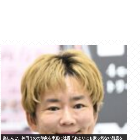
楽しんご、神田うのの印象を率直に吐露「あまりにも素っ気ない態度を