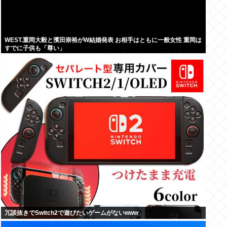
WEST.重岡大毅と濱田崇裕がW結婚発表 お相手はともに一般女性 重岡は
すでに子供も「尊い」
冗談抜きでSwitch2で遊びたいゲームがないwww