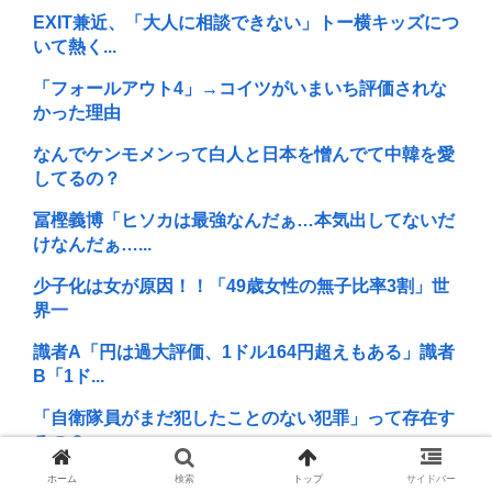
EXIT兼近、「大人に相談できない」トー横キッズにつ
いて熱く...
「フォールアウト4」→コイツがいまいち評価されな
かった理由
なんでケンモメンって白人と日本を憎んでて中韓を愛
してるの？
冨樫義博「ヒソカは最強なんだぁ…本気出してないだ
けなんだぁ…...
少子化は女が原因！！「49歳女性の無子比率3割」世
界一
識者A「円は過大評価、1ドル164円超えもある」識者
B「1ド...
「自衛隊員がまだ犯したことのない犯罪」って存在す
るの？
ホーム
検索
トップ
サイドバー
シャトレーゼのアイスランキングが出たぞ！！