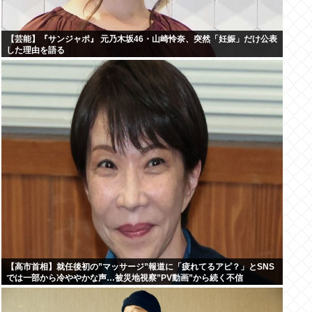
【芸能】『サンジャポ』 元乃木坂46・山崎怜奈、突然「妊娠」だけ公表
した理由を語る
【高市首相】就任後初の”マッサージ”報道に「疲れてるアピ？」とSNS
では一部から冷ややかな声…被災地視察”PV動画”から続く不信