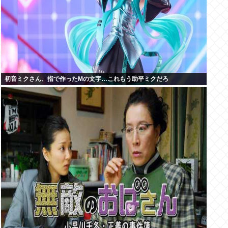
初音ミクさん、指で作ったMの文字…これもう助平ミクだろ