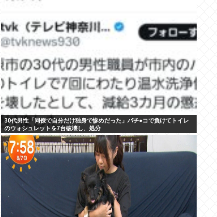
30代男性「同僚で自分だけ独身で惨めだった」パチ●コで負けてトイレ
のウォシュレットを7台破壊し、処分