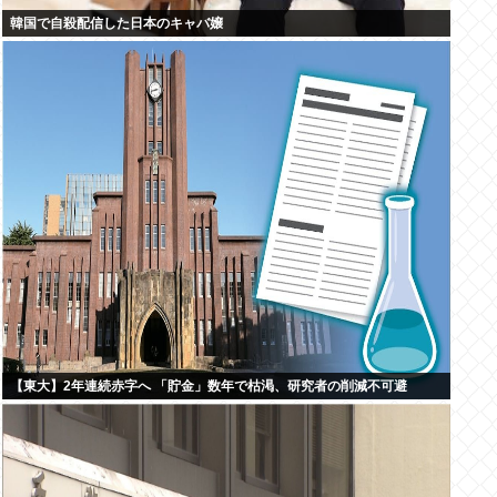
韓国で自殺配信した日本のキャバ嬢
【東大】2年連続赤字へ 「貯金」数年で枯渇、研究者の削減不可避