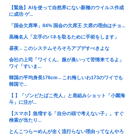
【緊急】AIを使って自然界にない新種のウイルス作成
に成功 ゲ...
「国会欠席率」84% 国会の欠席王 欠席の理由はチョ...
高橋名人「左手のバネを取るために手術をします」
昼夜←このシステムそろそろアプデすべきよな
会社の上司「ワイくん、服が臭いって苦情来てるよ」
ワイ「すいま...
韓国の平均身長176cm←これ悔しいわ173のワイでも
韓国で...
【 】「ゾンビたばこ売人」と肩組みショット「小園海
斗」に注が...
【スマホ】急増する「自分の頭で考えない子」。すぐ
検索が当たり...
とんこつらーめんが全く流行らない理由ってなんやろ