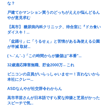
な？
戸建てかマンション買うのどっちがええか悩んどるん
やが意見求む
【高市】 糖尿病内科クリニック、待合室に『ドカ食い
ダイスキ！...
「盆踊り」に「うるせぇ」と苦情がある為使える公園
が半減 取材...
(ヽ˶ ᷇ ん ᷆ ˵ )「この時間からが嫌儲は"本番"...
32歳適応障害無職、貯金2000万←これ
ビニコンの店員がいらっしゃいませー！言わないから
本社にクレー...
ASDなんやが社交辞令わからん
高市早苗さんが日本語ですら変な抑揚と芝居がかった
スピーチで気...