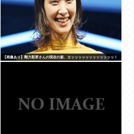
【画像あり】剛力彩芽さんの現在の姿、エッッッッッッッッッッッッ！