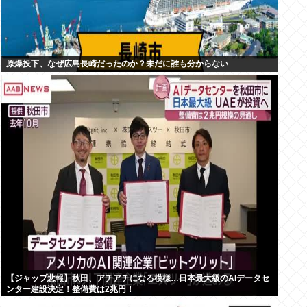
原爆投下、なぜ広島長崎だったのか？未だに誰も分からない
【ジャップ悲報】秋田、アチアチになる模様…日本最大級のAIデータセ
ンター建設決定！整備費は2兆円！