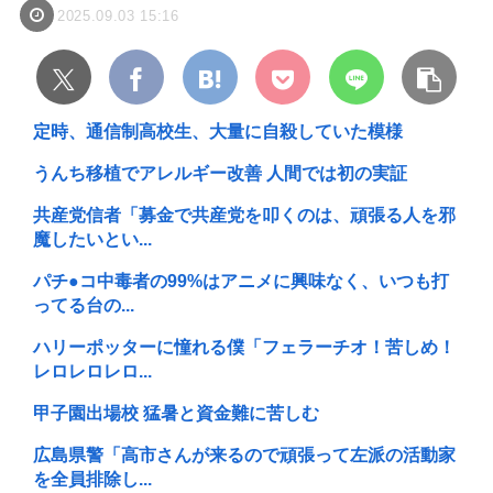
2025.09.03 15:16
定時、通信制高校生、大量に自殺していた模様
うんち移植でアレルギー改善 人間では初の実証
共産党信者「募金で共産党を叩くのは、頑張る人を邪
魔したいとい...
パチ●コ中毒者の99%はアニメに興味なく、いつも打
ってる台の...
ハリーポッターに憧れる僕「フェラーチオ！苦しめ！
レロレロレロ...
甲子園出場校 猛暑と資金難に苦しむ
広島県警「高市さんが来るので頑張って左派の活動家
を全員排除し...