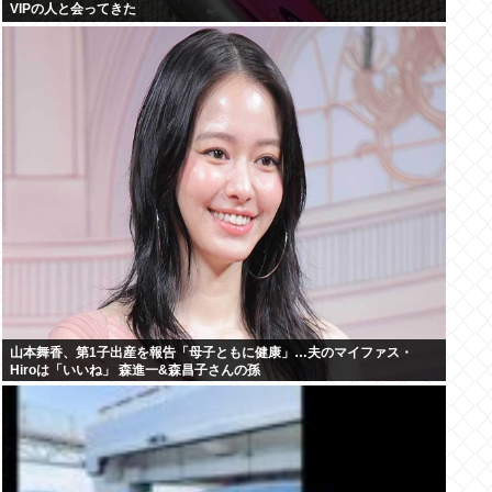
VIPの人と会ってきた
山本舞香、第1子出産を報告「母子ともに健康」…夫のマイファス・
Hiroは「いいね」 森進一&森昌子さんの孫