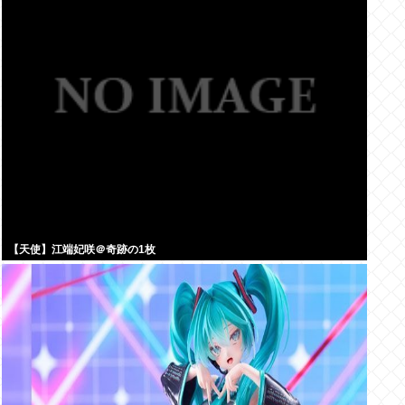
【天使】江端妃咲＠奇跡の1枚