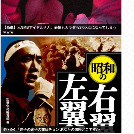
【画像】元NMBアイドルさん、表情もカラダもS♡X女になってしまう
ｗｗｗ
彡(●)(●) 「迷子の迷子の在日チョン あなたの国籍どこですか」