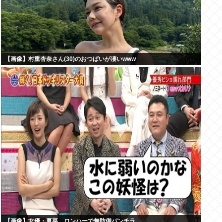
【画像】村重杏奈さん(30)のおつぱいが凄いwww
【画像】女優・夏菜、ロンハーで無防備パンチラ