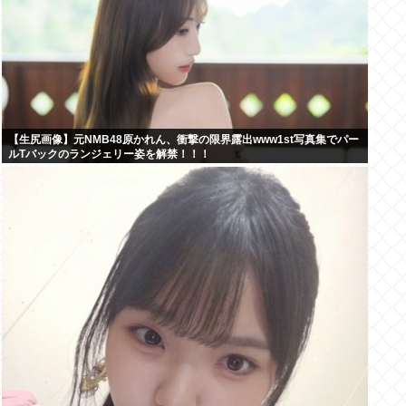
【生尻画像】元NMB48原かれん、衝撃の限界露出www1st写真集でパー
ルTバックのランジェリー姿を解禁！！！