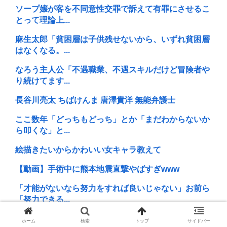
ソープ嬢が客を不同意性交罪で訴えて有罪にさせるこ
とって理論上...
麻生太郎「貧困層は子供残せないから、いずれ貧困層
はなくなる。...
なろう主人公「不遇職業、不遇スキルだけど冒険者や
り続けてます...
長谷川亮太 ちばけんま 唐澤貴洋 無能弁護士
ここ数年「どっちもどっち」とか「まだわからないか
ら叩くな」と...
絵描きたいからかわいい女キャラ教えて
【動画】手術中に熊本地震直撃やばすぎwww
「才能がないなら努力をすれば良いじゃない」お前ら
「努力できる...
「托卵」擁護派、ガチでレスバ強すぎて感情でしか反
ホーム
検索
トップ
サイドバー