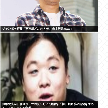
ジャンポケ斉藤「事務所どこぉ？ 俺、吉本興業www」
伊集院光が日刊スポーツの見出しに2度激怒「朝日新聞系の新聞をやめ