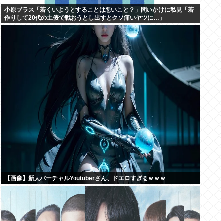
小原ブラス「若くいようとすることは悪いこと？」問いかけに私見「若
作りして20代の土俵で戦おうとし出すとクソ痛いヤツに…」
【画像】新人バーチャルYoutuberさん、ドエロすぎるｗｗｗ