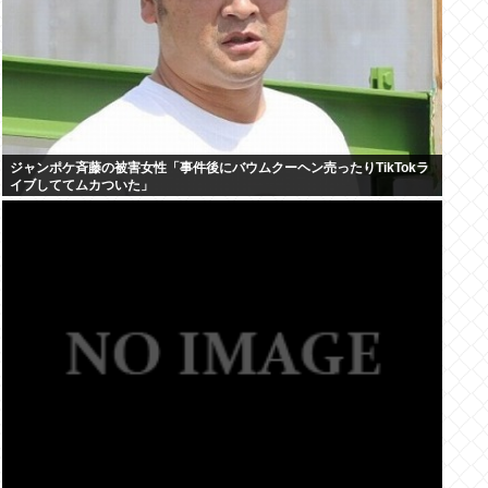
ジャンポケ斉藤の被害女性「事件後にバウムクーヘン売ったりTikTokラ
イブしててムカついた」