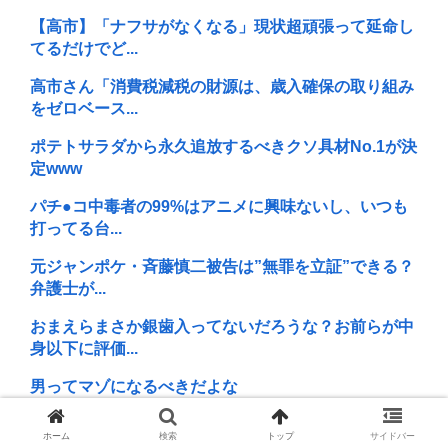
【高市】「ナフサがなくなる」現状超頑張って延命し
てるだけでど...
高市さん「消費税減税の財源は、歳入確保の取り組み
をゼロベース...
ポテトサラダから永久追放するべきクソ具材No.1が決
定www
パチ●コ中毒者の99%はアニメに興味ないし、いつも
打ってる台...
元ジャンポケ・斉藤慎二被告は”無罪を立証”できる？
弁護士が...
おまえらまさか銀歯入ってないだろうな？お前らが中
身以下に評価...
男ってマゾになるべきだよな
鳥取では電車でなく汽車が走ってるらしい。汽車に乗
ホーム
検索
トップ
サイドバー
った10代女...