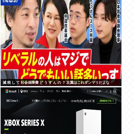
減 税 し て 社会保障費 ど う す ん の ？ 左翼はこれダンマリだよな