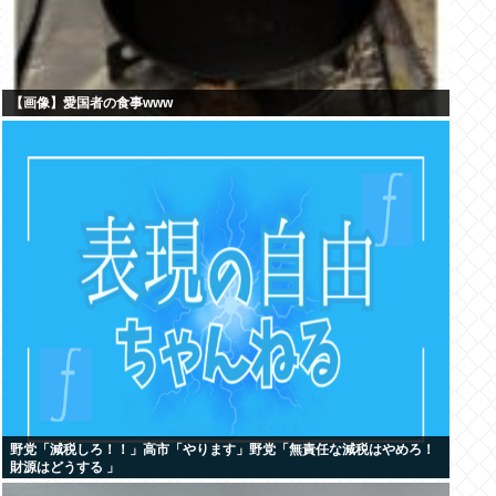
【画像】愛国者の食事www
野党「減税しろ！！」高市「やります」野党「無責任な減税はやめろ！
財源はどうする 」