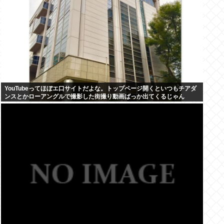
YouTubeってほぼエ口サイトだよな。トップページ開くといつもチアダ
ンスとかローアングルで撮影した街撮り動画ばっか出てくるじゃん