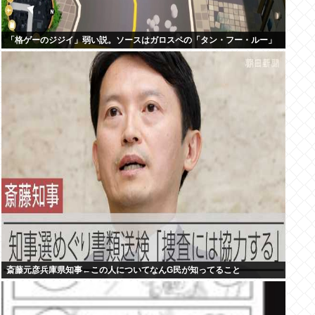
「格ゲーのジジイ」弱い説。ソースはガロスペの「タン・フー・ルー」
斎藤元彦兵庫県知事←この人についてなんG民が知ってること