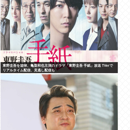
東野圭吾を追悼、亀梨和也主演のドラマ「東野圭吾 手紙」放送 TVerで
リアルタイム配信、見逃し配信も