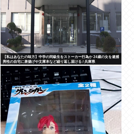
【私はあなたの味方】中学の同級生をストーカー行為か 24歳の女を逮捕
男性の自宅に唐揚げや文庫本など繰り返し届ける / 兵庫県