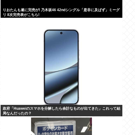
りおたんも遂に完売が! 乃木坂46 42ndシングル「是非に及ばず」ミーグ
リ 8次完売表がこちら!
政府「Huaweiのスマホを分解したら余計なものが出てきた」これって結
局なんだったの？