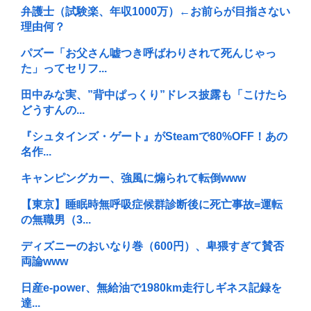
弁護士（試験楽、年収1000万）←お前らが目指さない
理由何？
パズー「お父さん嘘つき呼ばわりされて死んじゃっ
た」ってセリフ...
田中みな実、”背中ぱっくり”ドレス披露も「こけたら
どうすんの...
『シュタインズ・ゲート』がSteamで80%OFF！あの
名作...
キャンピングカー、強風に煽られて転倒www
【東京】睡眠時無呼吸症候群診断後に死亡事故=運転
の無職男（3...
ディズニーのおいなり巻（600円）、卑猥すぎて賛否
両論www
日産e-power、無給油で1980km走行しギネス記録を
達...