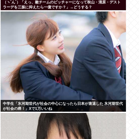
（ヽ´ん`）「えっ、敵チームのピッチャーになって秋山・清原・デスト
ラーデを三振に抑えたら一億ですか？」→どうする？
中学生「氷河期世代が社会の中心になったら日本が衰退した 氷河期世代
が社会の癌！」Xで1万いいね