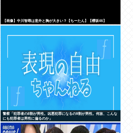
【画像】中川智尋は意外と胸が大きい？【ちーたん】【櫻坂46】
警察「犯罪者の8割が男性。凶悪犯罪になるの9割が男性。何故、こんな
にも犯罪者は男性に偏るのか」