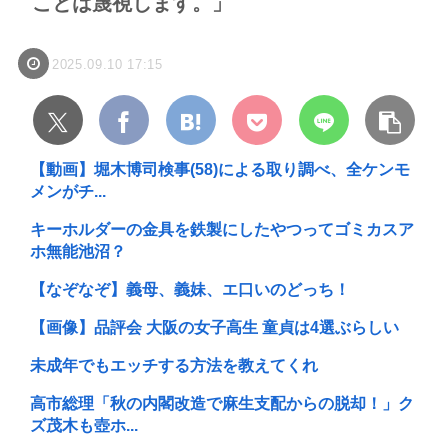
ことは蔑視します。」
2025.09.10 17:15
【動画】堀木博司検事(58)による取り調べ、全ケンモ
メンがチ...
キーホルダーの金具を鉄製にしたやつってゴミカスア
ホ無能池沼？
【なぞなぞ】義母、義妹、エ口いのどっち！
【画像】品評会 大阪の女子高生 童貞は4選ぶらしい
未成年でもエッチする方法を教えてくれ
高市総理「秋の内閣改造で麻生支配からの脱却！」ク
ズ茂木も壺ホ...