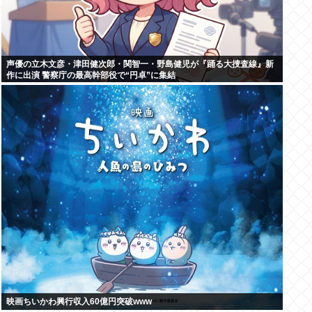
声優の立木文彦・津田健次郎・関智一・野島健児が『踊る大捜査線』新
作に出演 警察庁の最高幹部役で“円卓”に集結
映画ちいかわ興行収入60億円突破www