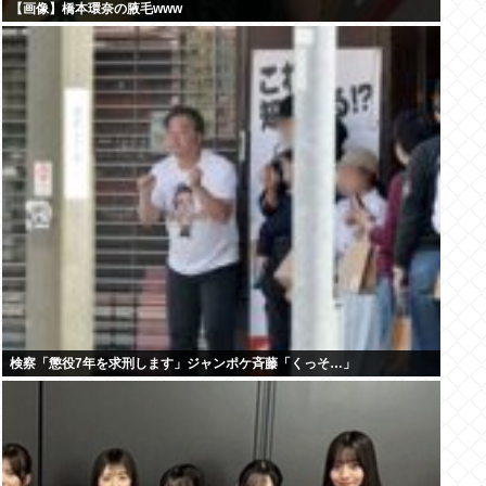
【画像】橋本環奈の腋毛www
検察「懲役7年を求刑します」ジャンポケ斉藤「くっそ…」