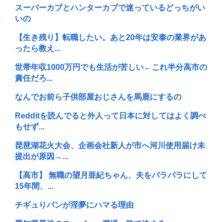
スーパーカブとハンターカブで迷っているどっちがい
いの
【生き残り】転職したい。あと20年は安泰の業界があ
ったら教え...
世帯年収1000万円でも生活が苦しい←これ半分高市の
責任だろ...
なんでお前ら子供部屋おじさんを馬鹿にするの
Redditを読んでると外人って日本に対してはよく調べ
もせず...
琵琶湖花火大会、企画会社新人が市へ河川使用届け未
提出が原因→...
【高市】 無職の望月亜紀ちゃん、夫をバラバラにして
15年間、...
チギュりパンが淫夢にハマる理由