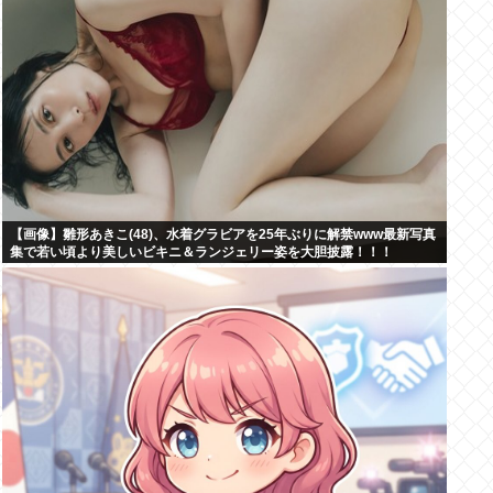
【画像】雛形あきこ(48)、水着グラビアを25年ぶりに解禁www最新写真
集で若い頃より美しいビキニ＆ランジェリー姿を大胆披露！！！