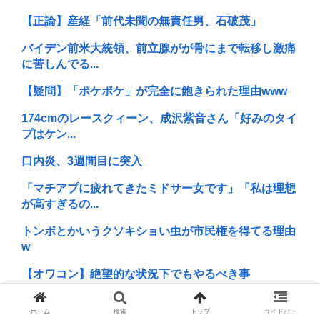
【正論】産経「前代未聞の無責任男、石破茂」
バイデン前米大統領、前立腺がが骨にまで転移し激痛
に苦しんでる...
【疑問】「ポケポケ」が完全に飽きられた理由www
174cmのレースクィーン、成沢紫音さん「好みのタイ
プはケン...
口内炎、3週間目に突入
「マチアプに疲れてきたミドサー女です」「私は理想
が高すぎるの...
トンボとかいうクソキショい虫が市民権を得てる理由
w
【オワコン】絶望的な状況下でもやるべき事
中年層が「ちいかわ」にハマる理由www
ホーム
検索
トップ
サイドバー