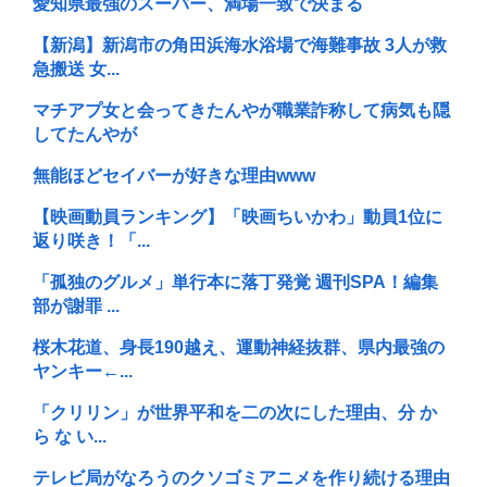
愛知県最強のスーパー、満場一致で決まる
【新潟】新潟市の角田浜海水浴場で海難事故 3人が救
急搬送 女...
マチアプ女と会ってきたんやが職業詐称して病気も隠
してたんやが
無能ほどセイバーが好きな理由www
【映画動員ランキング】「映画ちいかわ」動員1位に
返り咲き！「...
「孤独のグルメ」単行本に落丁発覚 週刊SPA！編集
部が謝罪 ...
桜木花道、身長190越え、運動神経抜群、県内最強の
ヤンキー←...
「クリリン」が世界平和を二の次にした理由、分 か
ら な い...
テレビ局がなろうのクソゴミアニメを作り続ける理由