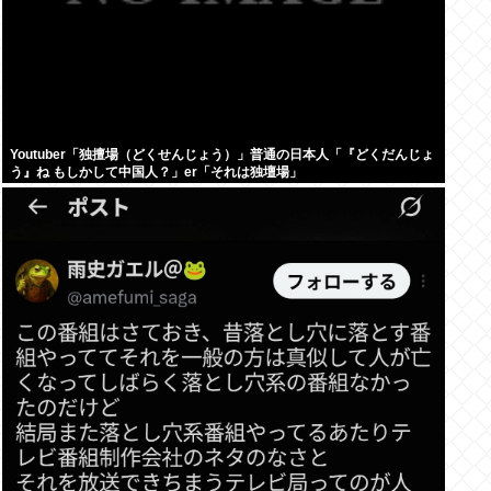
Youtuber「独擅場（どくせんじょう）」普通の日本人「『どくだんじょ
う』ね もしかして中国人？」er「それは独壇場」