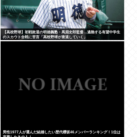
【高校野球】初戦敗退の明徳義塾・馬淵史郎監督…過熱する有望中学生
のスカウト合戦に苦言「高校野球が衰退していく」
男性1977人が選んだ結婚したい歴代櫻坂46メンバーランキング！1位は