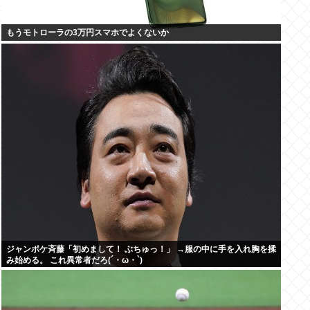
もうモトローラの3万円スマホでよくないか
ジャンポケ斉藤「初めまして！ ぶちゅっ！」 →服の中に手を入れ胸を揉
み始める。 これ異常者だろ(´・ω・`)