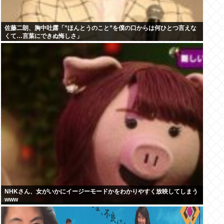
佐藤二朗、胸中吐露「”ほんとうのこと”を僕の口からは何ひとつ言えな
くて…言葉にできぬ悔しさ」
NHKさん、女がいかにイージーモードかをわかりやすく放映してしまう
www