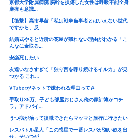
京都大学附属病院 脳幹を損傷した女性は呼吸不能全身
麻痺も意識...
【衝撃】高市早苗「私は戦争当事者とはいえない世代
ですから、反...
結婚式やると近所の花屋が潰れない理由がわかる「こ
んなに金取る...
安楽死したい
友達いなさすぎて「独り言を喋り続けるイルカ」が見
つかる これ...
VTuberがネットで嫌われる理由ってさ
手取り35万、子ども部屋おじさん俺の家計簿がコチ
ラ。アドバイ...
うつ病が治って復職できたらマッマと旅行に行きたい
レスバトル星人「この惑星で一番レスバが強い奴を出
せ。そいつが...