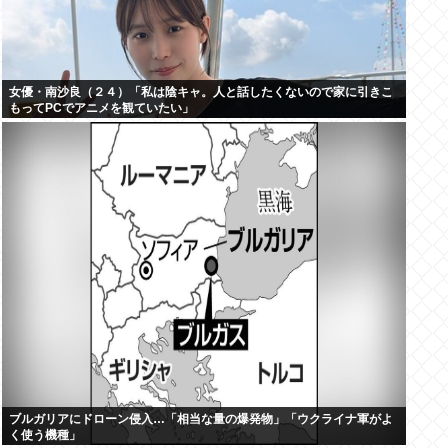
女優・南沙良（２４）「私は陰キャ。人と話したくないので家に引きこ
もってPCでアニメを観ていたい」
ブルガリアにドローン侵入…「相当な量の爆発物」「ウクライナ軍がよ
く使う機種」