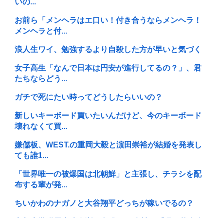
いの...
お前ら「メンヘラはエ口い！付き合うならメンヘラ！
メンヘラと付...
浪人生ワイ、勉強するより自殺した方が早いと気づく
女子高生「なんで日本は円安が進行してるの？」、君
たちならどう...
ガチで死にたい時ってどうしたらいいの？
新しいキーボード買いたいんだけど、今のキーボード
壊れなくて買...
嫌儲板、WEST.の重岡大毅と濵田崇裕が結婚を発表し
ても誰1...
「世界唯一の被爆国は北朝鮮」と主張し、チラシを配
布する輩が発...
ちいかわのナガノと大谷翔平どっちが稼いでるの？