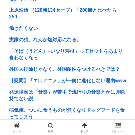
上原浩治 （128勝134セーブ）「200勝と比べたら
250...
働きたくない
実家の猫、なんか塩対応になる。
「そば（うどん）+いなり寿司」ってセットをあまり
食わなくなっ...
外国人排除じゃなく、外国耐性をつけるべきでは？
【疑問】「エ口アニメ」が一向に進化しない理由www
発達障害は「音楽」が苦手で流行りの音楽とかに興味
持てない説
病気俺、ついに食うものが無くなりドッグフードを食
ってしまう
ラーメン二郎「もう食わない？ さっきは食べれるって
ホーム
検索
トップ
サイドバー
言ったじゃ...