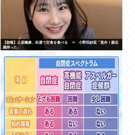
【朗報】土居楓奏、松屋で定食を食べる ⇒ 小野田紗栞「意外！親近
感持った」