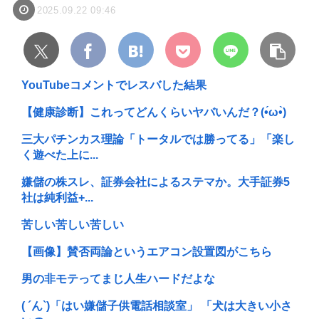
2025.09.22 09:46
YouTubeコメントでレスバした結果
【健康診断】これってどんくらいヤバいんだ？(•́ω•̀)
三大パチンカス理論「トータルでは勝ってる」「楽し
く遊べた上に...
嫌儲の株スレ、証券会社によるステマか。大手証券5
社は純利益+...
苦しい苦しい苦しい
【画像】賛否両論というエアコン設置図がこちら
男の非モテってまじ人生ハードだよな
( ´ん`)「はい嫌儲子供電話相談室」 「犬は大きい小さ