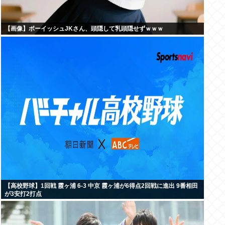
【画像】ボーイッシュJKさん、頭隠して乳頭隠せずｗｗｗ
【高校野球】1回戦 霞ヶ浦 6-3 中京 霞ヶ浦が6得点2回戦に進出 9番相田
が3安打2打点