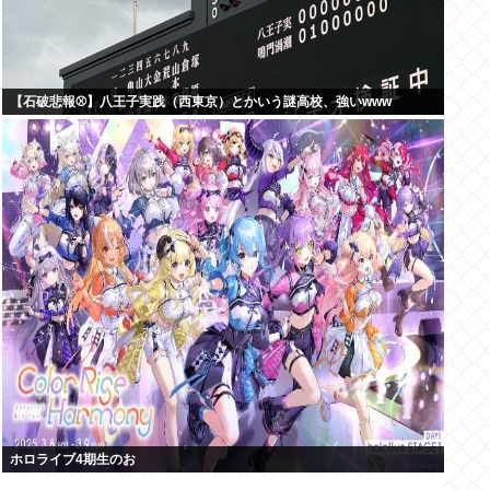
【石破悲報⚾】八王子実践（西東京）とかいう謎高校、強いwww
ホロライブ4期生のお