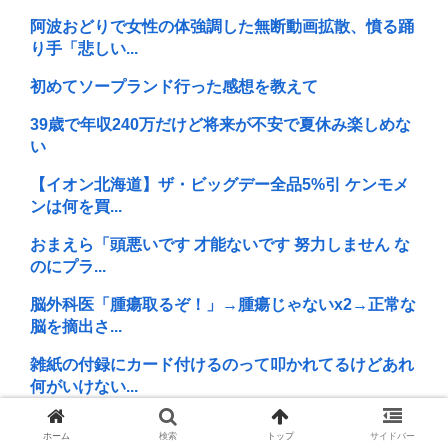
阿波おどりで女性の体強調した無断動画拡散、憤る踊
り手「悲しい...
初めてソープランド行った感想を教えて
39歳で年収240万だけど将来が不安で夏休み楽しめな
い
【イオン北海道】ザ・ビッグデー全品5%引 ケンモメ
ンは何を買...
おまえら「頭悪いです 才能ないです 努力しません な
のにプラ...
脳外科医「腫瘍取るぞ！」→腫瘍じゃないx2→正常な
脳を摘出さ...
雑紙の付録にカード付けるのって叩かれてるけどあれ
何がいけない...
【画像】高市早苗、広島平和記念式典当日の被爆者と
ホーム
検索
トップ
サイドバー
の面会を早急...