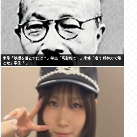
東條「敵機を落とすには？」学生「高射砲で…」東條「違う 精神力で落
とせ」学生「 」