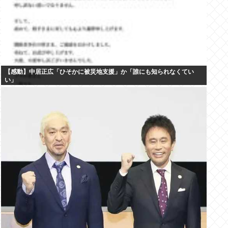
【感動】中居正広「ひそかに被災地支援」か「誰にも知られなくてい
い」