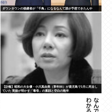
ダウンタウンの後継者が「千鳥」になるなんて誰が予想できたんや
【訃報】昭和の大女優・小川真由美（享年86）が鹿児島で3月に死去し
ていた 実娘が明かす「毒母」の素顔と空白の晩年