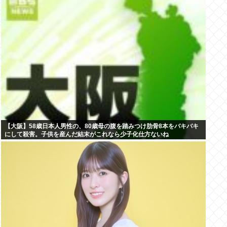
【大阪】58歳日本人男性の、80歳母の腹を踏みつけ肋骨8本をバキバキ
にして殺害。子供を産んだ結末がこれなら少子化仕方ないね