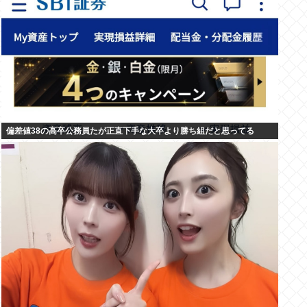
偏差値38の高卒公務員たが正直下手な大卒より勝ち組だと思ってる