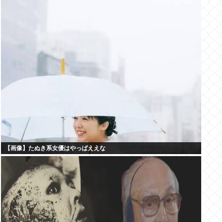
【画像】たぬき系女優はやっぱええな