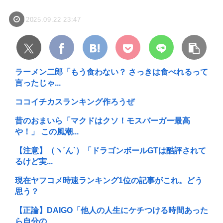
2025.09.22 23:47
ラーメン二郎「もう食わない？ さっきは食べれるって
言ったじゃ...
ココイチカスランキング作ろうぜ
昔のおまいら「マクドはクソ！モスバーガー最高
や！」 この風潮...
【注意】（ヽ´ん`）「ドラゴンボールGTは酷評されて
るけど実...
現在ヤフコメ時速ランキング1位の記事がこれ。どう
思う？
【正論】DAIGO「他人の人生にケチつける時間あった
ら自分の...