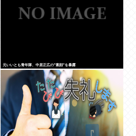
元いいとも青年隊、中居正広の”素顔”を暴露