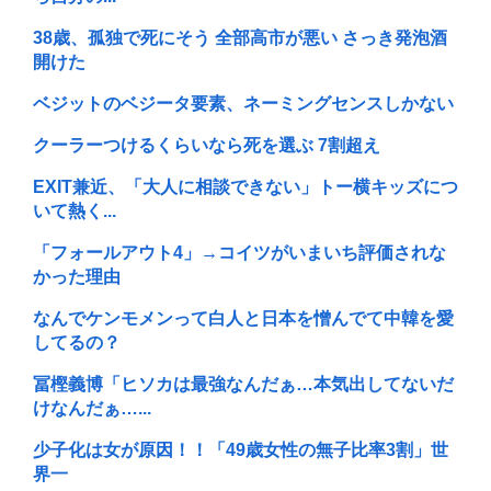
38歳、孤独で死にそう 全部高市が悪い さっき発泡酒
開けた
ベジットのベジータ要素、ネーミングセンスしかない
クーラーつけるくらいなら死を選ぶ 7割超え
EXIT兼近、「大人に相談できない」トー横キッズにつ
いて熱く...
「フォールアウト4」→コイツがいまいち評価されな
かった理由
なんでケンモメンって白人と日本を憎んでて中韓を愛
してるの？
冨樫義博「ヒソカは最強なんだぁ…本気出してないだ
けなんだぁ…...
少子化は女が原因！！「49歳女性の無子比率3割」世
界一