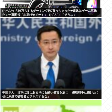
(ヽ^ん^) 「20万もするゲーミングPC買っちゃった❤連休はゲーム三昧
だ」一週間後「お届け物でーす」（ヽ´ん`）「そう…」
中国さん、日本に対しあまりにも酷い暴言を放つ 「侵略戦争仕掛けたく
せに原爆で被害者ビジネスするな」