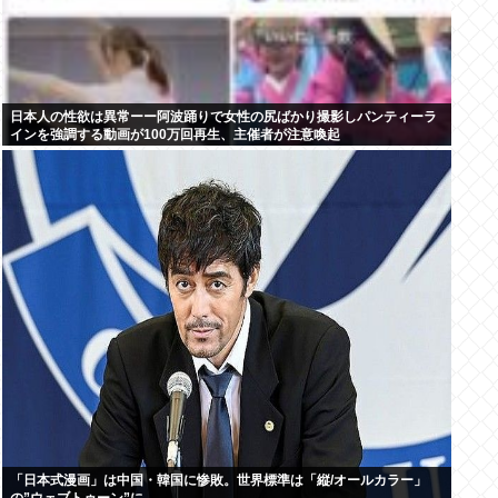
日本人の性欲は異常ーー阿波踊りで女性の尻ばかり撮影しパンティーラ
インを強調する動画が100万回再生、主催者が注意喚起
「日本式漫画」は中国・韓国に惨敗。世界標準は「縦/オールカラー」