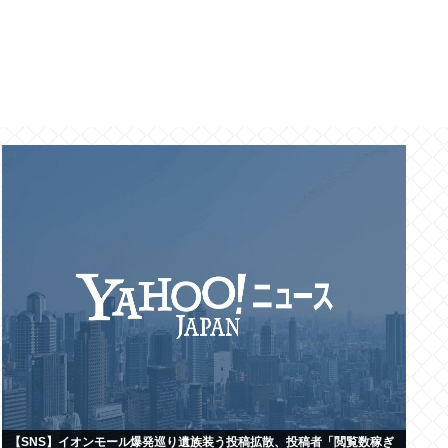
【SNS】イオンモール爆発巡り遺族装う投稿拡散、投稿者「閲覧数稼ぎ