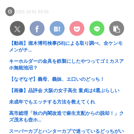
2025.10.01 03:00
【動画】堀木博司検事(58)による取り調べ、全ケンモ
メンがチ...
キーホルダーの金具を鉄製にしたやつってゴミカスア
ホ無能池沼？
【なぞなぞ】義母、義妹、エ口いのどっち！
【画像】品評会 大阪の女子高生 童貞は4選ぶらしい
未成年でもエッチする方法を教えてくれ
高市総理「秋の内閣改造で麻生支配からの脱却！」ク
ズ茂木も壺ホ...
スーパーカブとハンターカブで迷っているどっちがい