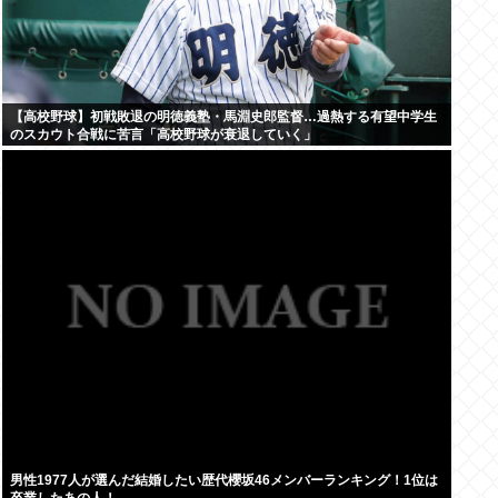
【高校野球】初戦敗退の明徳義塾・馬淵史郎監督…過熱する有望中学生
のスカウト合戦に苦言「高校野球が衰退していく」
男性1977人が選んだ結婚したい歴代櫻坂46メンバーランキング！1位は