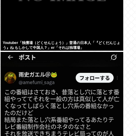
Youtuber「独擅場（どくせんじょう）」普通の日本人「『どくだんじょ
う』ね もしかして中国人？」er「それは独壇場」