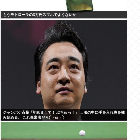
もうモトローラの3万円スマホでよくないか
ジャンポケ斉藤「初めまして！ ぶちゅっ！」 →服の中に手を入れ胸を揉
み始める。 これ異常者だろ(´・ω・`)