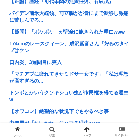
【正論】産経「前代未聞の無責任男、石破茂」
バイデン前米大統領、前立腺がが骨にまで転移し激痛
に苦しんでる...
【疑問】「ポケポケ」が完全に飽きられた理由www
174cmのレースクィーン、成沢紫音さん「好みのタイ
プはケン...
口内炎、3週間目に突入
「マチアプに疲れてきたミドサー女です」「私は理想
が高すぎるの...
トンボとかいうクソキショい虫が市民権を得てる理由
w
【オワコン】絶望的な状況下でもやるべき事
中年層が「ちいかわ」にハマる理由www
令和の貝殻ビキニ、下品すぎる
ホーム
検索
トップ
サイドバー