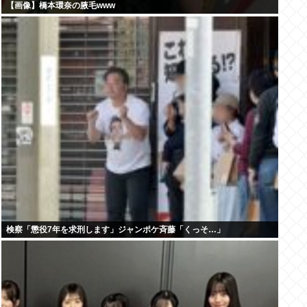
【画像】橋本環奈の腋毛www
検察「懲役7年を求刑します」ジャンポケ斉藤「くっそ…」