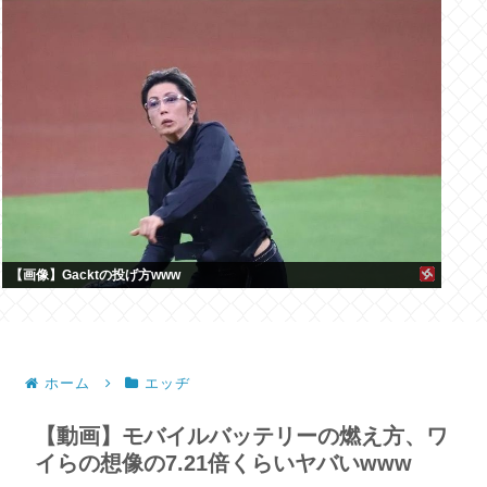
【画像】Gacktの投げ方www
ホーム
エッヂ
【動画】モバイルバッテリーの燃え方、ワ
イらの想像の7.21倍くらいヤバいwww