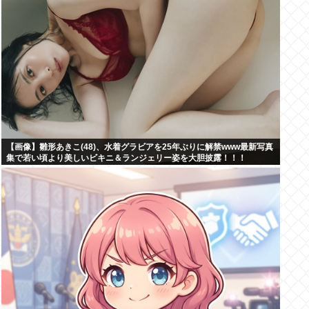
【画像】雛形あきこ(48)、水着グラビアを25年ぶりに解禁www最新写真
集で若い頃より美しいビキニ＆ランジェリー姿を大胆披露！！！