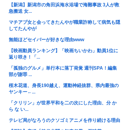
【新潟】新潟市の角田浜海水浴場で海難事故 3人が救
急搬送 女...
マチアプ女と会ってきたんやが職業詐称して病気も隠
してたんやが
無能ほどセイバーが好きな理由www
【映画動員ランキング】「映画ちいかわ」動員1位に
返り咲き！「...
「孤独のグルメ」単行本に落丁発覚 週刊SPA！編集
部が謝罪 ...
桜木花道、身長190越え、運動神経抜群、県内最強の
ヤンキー←...
「クリリン」が世界平和を二の次にした理由、分 か
ら な い...
テレビ局がなろうのクソゴミアニメを作り続ける理由