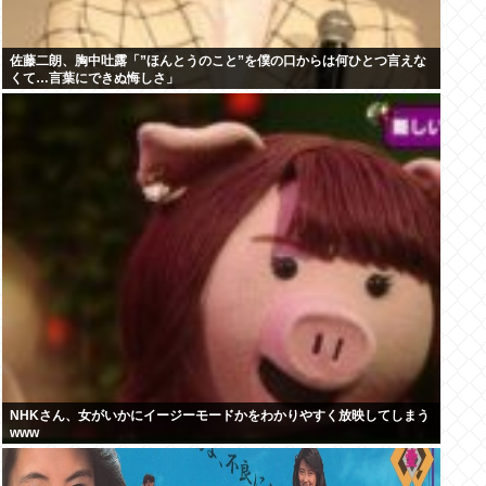
佐藤二朗、胸中吐露「”ほんとうのこと”を僕の口からは何ひとつ言えな
くて…言葉にできぬ悔しさ」
NHKさん、女がいかにイージーモードかをわかりやすく放映してしまう
www