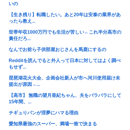
いの
【生き残り】転職したい。あと20年は安泰の業界があ
ったら教え...
世帯年収1000万円でも生活が苦しい←これ半分高市の
責任だろ...
なんでお前ら子供部屋おじさんを馬鹿にするの
Redditを読んでると外人って日本に対してはよく調べ
もせず...
琵琶湖花火大会、企画会社新人が市へ河川使用届け未
提出が原因→...
【高市】 無職の望月亜紀ちゃん、夫をバラバラにして
15年間、...
チギュりパンが淫夢にハマる理由
愛知県最強のスーパー、満場一致で決まる