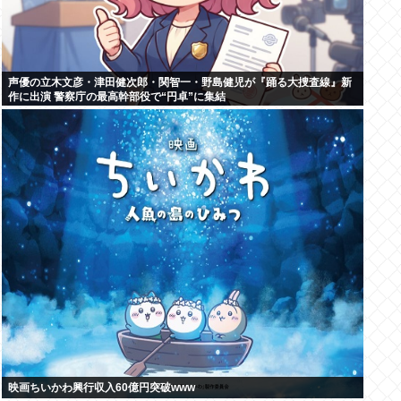
声優の立木文彦・津田健次郎・関智一・野島健児が『踊る大捜査線』新
作に出演 警察庁の最高幹部役で“円卓”に集結
映画ちいかわ興行収入60億円突破www