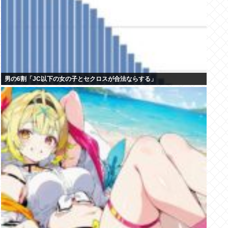
男の6割「JC以下の女の子とセクロスが合法ならする」