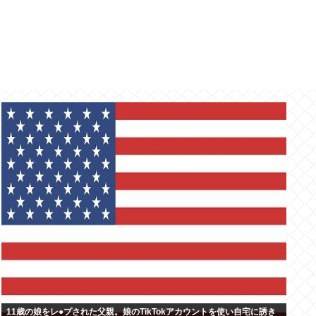
11歳の娘をレ●プされた父親。娘のTikTokアカウントを使い自宅に誘き