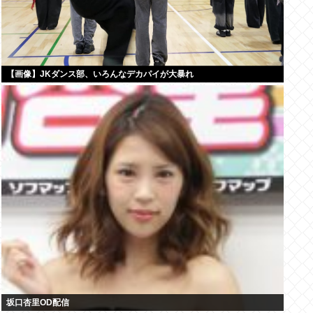
【画像】JKダンス部、いろんなデカパイが大暴れ
坂口杏里OD配信