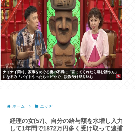
ナイナイ岡村、家事をめぐる妻の不満に「言ってくれたら済む話やん」
になるみ「バイトやったらクビやで」説教受け黙り込む
ホーム
エッヂ
経理の女(57)、自分の給与額を水増し入力
して1年間で1872万円多く受け取って逮捕