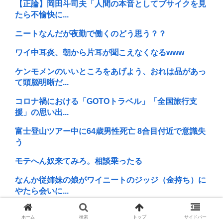
【正論】岡田斗司夫「人間の本音としてブサイクを見
たら不愉快に...
ニートなんだが夜勤で働くのどう思う？？
ワイ中耳炎、朝から片耳が聞こえなくなるwww
ケンモメンのいいところをあげよう、おれは品があっ
て頭脳明晰だ...
コロナ禍における「GOTOトラベル」「全国旅行支
援」の思い出...
富士登山ツアー中に64歳男性死亡 8合目付近で意識失
う
モテへん奴来てみろ。相談乗ったる
なんか従姉妹の娘がワイニートのジッジ（金持ち）に
やたら会いに...
中国が未だに見下される理由って結局民度よな
ホーム
検索
トップ
サイドバー