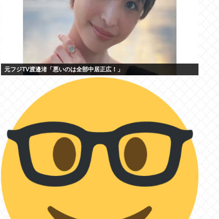
元フジTV渡邉渚「悪いのは全部中居正広！」