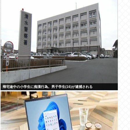
帰宅途中の小学生に痴漢行為。男子学生(16)が逮捕される