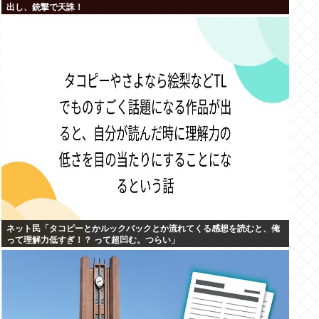
出し、銃撃で天誅！
ネット民「タコピーとかルックバックとか流れてくる感想を読むと、俺
って理解力低すぎ！？ って超凹む。つらい」