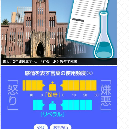
東大、2年連続赤字へ。「貯金」あと数年で枯渇