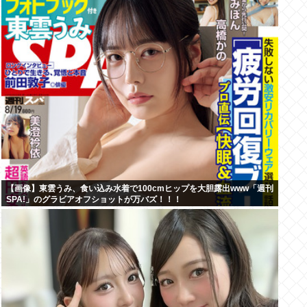
【画像】東雲うみ、食い込み水着で100cmヒップを大胆露出www「週刊
SPA!」のグラビアオフショットが万バズ！！！