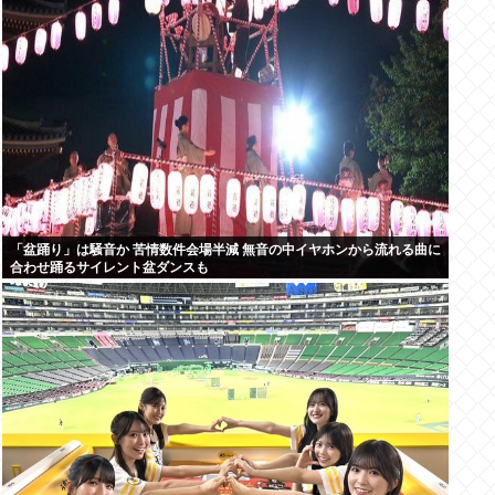
「盆踊り」は騒音か 苦情数件会場半減 無音の中イヤホンから流れる曲に
合わせ踊るサイレント盆ダンスも