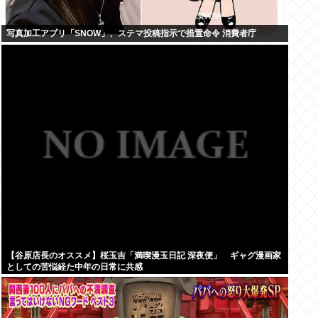
写真加工アプリ「SNOW」、ステマ投稿指示で措置命令 消費者庁
【谷原店長のオススメ】桜玉吉「満喫漫玉日記 深夜便」 ギャグ漫画家
としての苦悩経た中年の日常に共感