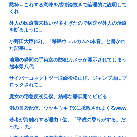
黙祷←これする意味を感情論抜きで論理的に説明して
くれ
外人の医療費未払いが多すぎたので病院が外人の治療
を断るように...
小野田大臣(43)、「移民ウェルカムの本音」と書かれ
た記事に...
地震の瞬間の手術室の防犯カメラが開示されてしまう
熊本県八代
サイバーコネクトツー取締役松山洋、ジャンプ垢にブ
ロックされて...
魔女の宅急便初見僕、結構な鬱展開でビビる
例の自殺配信、ウッキウキでXに拡散されまくるwww
若者が海離れする理由 1位、「平成の香りがする」だ
った… た...