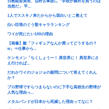
日教組委員長、辺野古事故に「学校が責めを負うのは
当然だ」 平...
1人でススキノ来たからから面白いとこ教えて
白い巨塔のぐう聖キャラランキング
ワイが死にたい100の理由
【画像】敵「フィギュアなんか買ってどうするの？
w」⇒仕事から...
ケンモメン「ちくしょうー！ 異世界に！ 異世界にさ
え行ければ...
だれかワイのジョジョの疑問について答えてくれん
か？
プロ野球ですらつまらないのに下手な高校生の野球が
人気な理由っ...
メタルバンドが日本から死滅した理由ってなに？