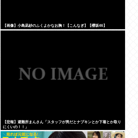
【画像】小島凪紗のふくよかなお胸！【こんなぎ】【櫻坂46】
【悲報】避難所まんさん「スタッフが男だとナプキンとか下着とか取り
にくいの！！」