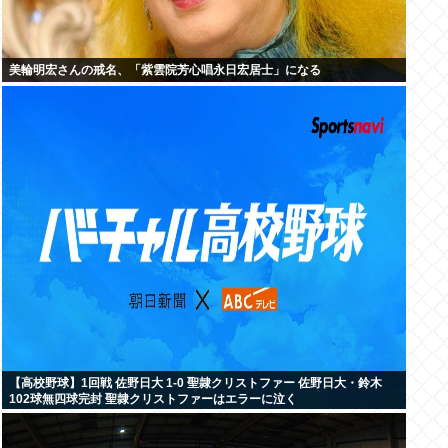
美輪明宏さんの戒名、「紫雲院芳心唱永日宏居士」になる
【高校野球】1回戦 佐野日大 1-0 聖隷クリストファー 佐野日大・鈴木
102球無四球完封 聖隷クリストファーはエラーに泣く