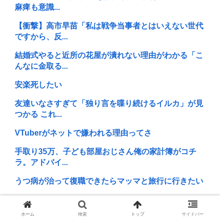
麻痺も意識...
【衝撃】高市早苗「私は戦争当事者とはいえない世代
ですから、反...
結婚式やると近所の花屋が潰れない理由がわかる「こ
んなに金取る...
安楽死したい
友達いなさすぎて「独り言を喋り続けるイルカ」が見
つかる これ...
VTuberがネットで嫌われる理由ってさ
手取り35万、子ども部屋おじさん俺の家計簿がコチ
ラ。アドバイ...
うつ病が治って復職できたらマッマと旅行に行きたい
レスバトル星人「この惑星で一番レスバが強い奴を出
せ。そいつが...
ホーム
検索
トップ
サイドバー