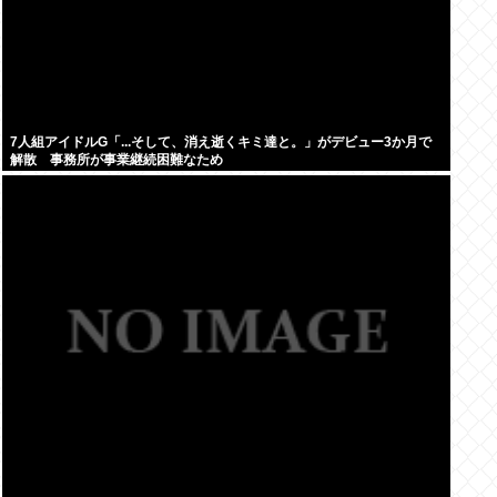
7人組アイドルG「...そして、消え逝くキミ達と。」がデビュー3か月で
解散 事務所が事業継続困難なため