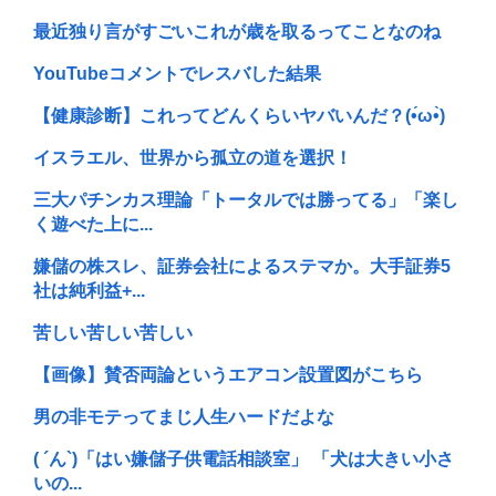
最近独り言がすごいこれが歳を取るってことなのね
YouTubeコメントでレスバした結果
【健康診断】これってどんくらいヤバいんだ？(•́ω•̀)
イスラエル、世界から孤立の道を選択！
三大パチンカス理論「トータルでは勝ってる」「楽し
く遊べた上に...
嫌儲の株スレ、証券会社によるステマか。大手証券5
社は純利益+...
苦しい苦しい苦しい
【画像】賛否両論というエアコン設置図がこちら
男の非モテってまじ人生ハードだよな
( ´ん`)「はい嫌儲子供電話相談室」 「犬は大きい小さ
いの...