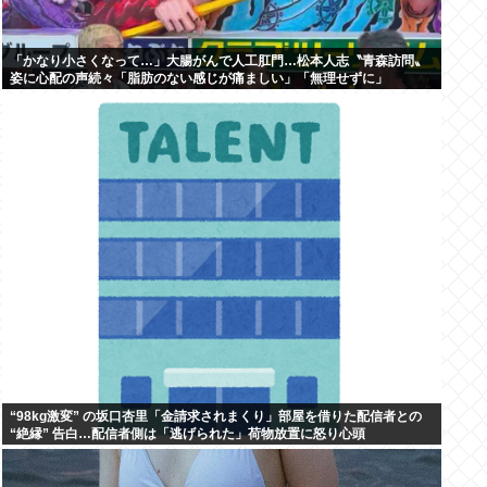
「かなり小さくなって…」大腸がんで人工肛門…松本人志〝青森訪問〟
姿に心配の声続々「脂肪のない感じが痛ましい」「無理せずに」
“98kg激変” の坂口杏里「金請求されまくり」部屋を借りた配信者との
“絶縁” 告白…配信者側は「逃げられた」荷物放置に怒り心頭