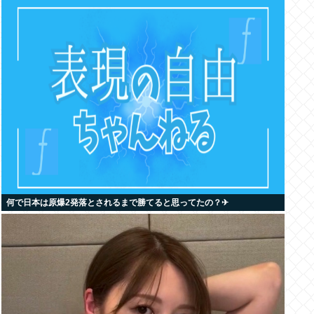
何で日本は原爆2発落とされるまで勝てると思ってたの？‎✈