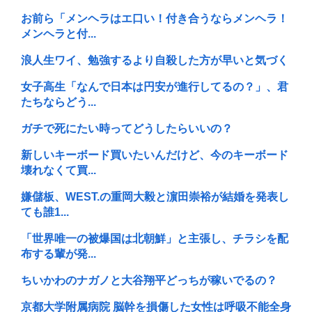
お前ら「メンヘラはエ口い！付き合うならメンヘラ！
メンヘラと付...
浪人生ワイ、勉強するより自殺した方が早いと気づく
女子高生「なんで日本は円安が進行してるの？」、君
たちならどう...
ガチで死にたい時ってどうしたらいいの？
新しいキーボード買いたいんだけど、今のキーボード
壊れなくて買...
嫌儲板、WEST.の重岡大毅と濵田崇裕が結婚を発表し
ても誰1...
「世界唯一の被爆国は北朝鮮」と主張し、チラシを配
布する輩が発...
ちいかわのナガノと大谷翔平どっちが稼いでるの？
京都大学附属病院 脳幹を損傷した女性は呼吸不能全身