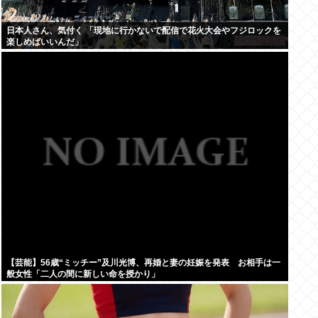
日本人さん、気付く 「現地に行かないで配信で花火大会やフジロックを
楽しめばいいんだ」
【芸能】56歳“ミッチー”及川光博、再婚と妻の妊娠を発表 お相手は一
般女性「二人の間に新しい命を授かり」