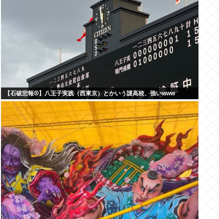
【石破悲報⚾】八王子実践（西東京）とかいう謎高校、強いwww