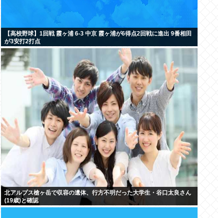
【高校野球】1回戦 霞ヶ浦 6-3 中京 霞ヶ浦が6得点2回戦に進出 9番相田
が3安打2打点
北アルプス槍ヶ岳で収容の遺体、行方不明だった大学生・谷口太良さん
(19歳)と確認