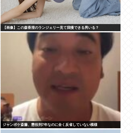
【画像】この森香澄のランジェリー見て我慢できる男いる？
ジャンポケ斎藤、懲役刑7年なのに全く反省していない模様