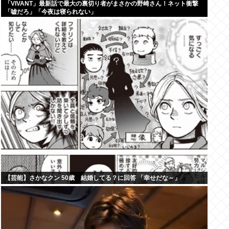
「VIVANT」最新話で最大の裏切り者がまさかの野崎さん！ネット衝撃
「嘘だろ」「今夜は寝られない」
【芸能】さかなクン 50歳 結婚してる？に回答 「幸せだな～」