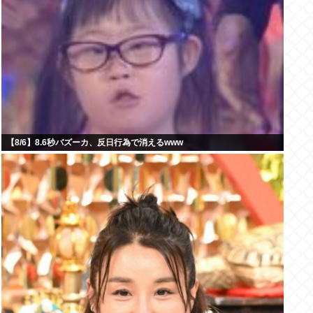
【8/6】8.6秒バズーカ、反日行為で消えるwww