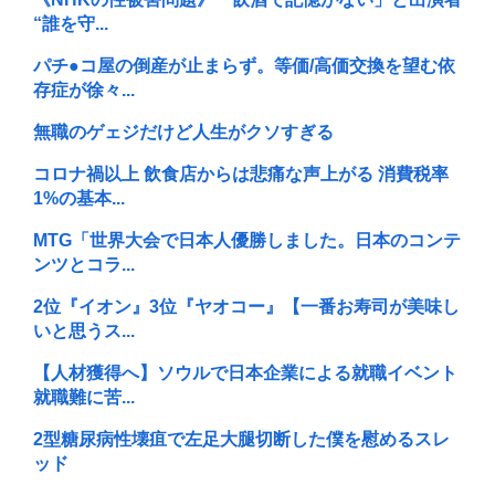
“誰を守...
パチ●コ屋の倒産が止まらず。等価/高価交換を望む依
存症が徐々...
無職のゲェジだけど人生がクソすぎる
コロナ禍以上 飲食店からは悲痛な声上がる 消費税率
1%の基本...
MTG「世界大会で日本人優勝しました。日本のコンテ
ンツとコラ...
2位『イオン』3位『ヤオコー』【一番お寿司が美味し
いと思うス...
【人材獲得へ】ソウルで日本企業による就職イベント
就職難に苦...
2型糖尿病性壊疽で左足大腿切断した僕を慰めるスレ
ッド