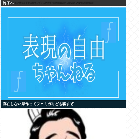
終了へ
存在しない県作ってフェミガキども騙すぞ