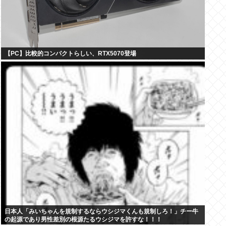
【PC】比較的コンパクトらしい、RTX5070登場
日本人「みいちゃんを規制するならウシジマくんも規制しろ！」チー牛
の起源であり男性差別の根源たるウシジマを許すな！！！