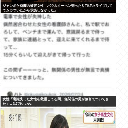
ジャンポケ斉藤の被害女性「バウムクーヘン売ったりTikTokライブして
てムカついたから示談しなかった」
女性「意識失った女性を救護してる間、無関係の男が無言でついてき
た」→3.7万いいね