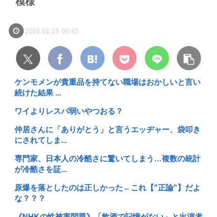
模様
2026.01.25 00:45
ケンモメンが貴重品を持てない職場はおかしいと言い
続けた結果 ...
ワイよりレスバ弱いやつおる？
仲居さんに「ありがとう」と言うエッヂャー、袋叩き
にされてしま...
専門家、日本人の冷酷さに驚いてしまう…複数の統計
が冷酷さを証...
原爆を落としたのは正しかった←これ【"正論"】だよ
な？？？
《NHKの性被害問題》「飲酒で記憶がない」と出演者