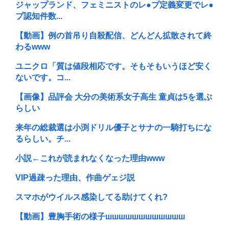
ジャップランド、フェミニストのレ●プ定義変更でレ●
プ認知件数...
【動画】例の首吊り自殺配信、どんどん拡散されて終
わるwww
ユニクロ「質は値段相応です。そもそもいうほど安く
ないです。コ...
【画像】品評会 大分の美術系女子高生 童貞は5を選ぶ
らしい
来年の総裁選は小渕ドリル優子とサナの一騎打ちにな
るらしい。チ...
小説←これが読まれなくなった理由www
VIP過疎った理由、作曲ゲェジ説
スマホがウイルス感染してる助けてくれ?
【動画】豊胸手術の様子шшшшшшшшшшшш