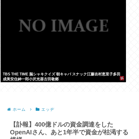
TBS THE TIME 脳シャキクイズ 朝キャバ スナック江藤吉村恵里子多田
成美安住紳一郎小沢光葵古田敬郷
ホーム
エッヂ
【訃報】400億ドルの資金調達をした
OpenAIさん、あと1年半で資金が枯渇する