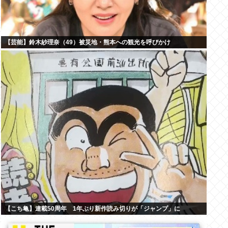
【芸能】鈴木紗理奈（49）被災地・熊本への観光を呼びかけ
【こち亀】連載50周年 1年ぶり新作読み切りが「ジャンプ」に