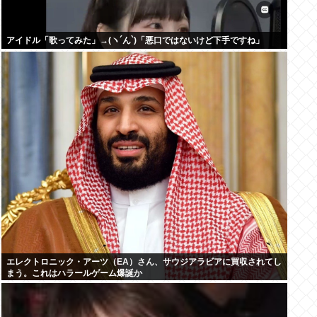
アイドル「歌ってみた」→(ヽ´ん`)「悪口ではないけど下手ですね」
エレクトロニック・アーツ（EA）さん、サウジアラビアに買収されてし
まう。これはハラールゲーム爆誕か