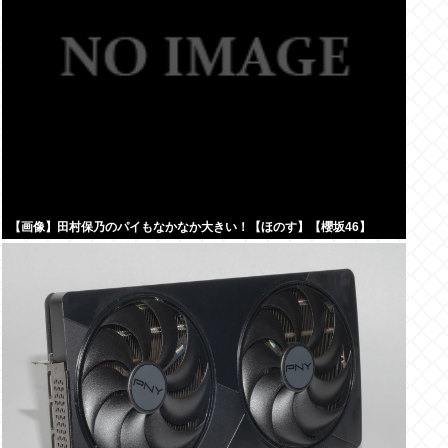
【画像】田村保乃のパイもなかなか大きい！【ほのす】【櫻坂46】