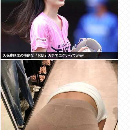
久保史緒里の性的な『お肌』ガチでエグいってwww