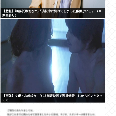
【悲報】加藤小夏(おなつ)「演技中に惚れてしまった俳優がいる」 （※
動画あり）
【画像】女優・水崎綾女、R-15指定映画で乳首解禁、しかもピンと立っ
てる