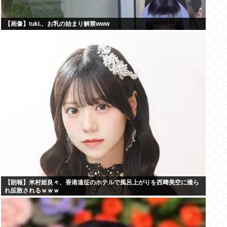
【画像】tuki.、お乳の始まり解禁www
【朗報】米村姫良々、香港遠征のホテルで風呂上がりを西﨑美空に撮ら
れ拡散されるｗｗｗ