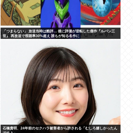
「つまらない」 放送当時は酷評… 後に評価が逆転した傑作『ルパン三
世』 再放送で視聴率30%超え 誰もが知る名作に
石橋貴明、24年前のセクハラ被害者から許される「むしろ嬉しかったん