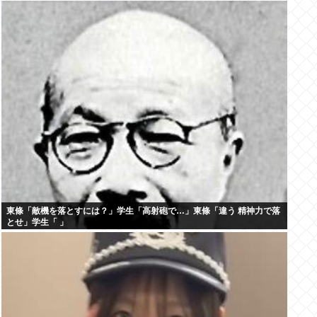
東條「敵機を落とすには？」学生「高射砲で…」東條「違う 精神力で落
とせ」学生「 」