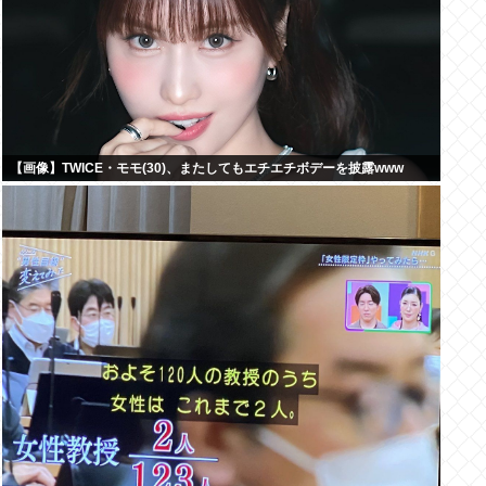
【画像】TWICE・モモ(30)、またしてもエチエチボデーを披露www