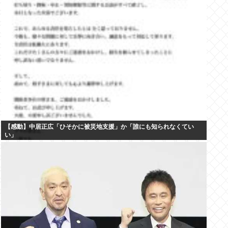
【感動】中居正広「ひそかに被災地支援」か「誰にも知られなくてい
い」