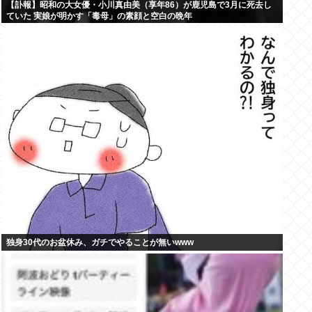
【訃報】昭和の大女優・小川真由美（享年86）が鹿児島で3月に死去し
ていた 実娘が明かす「毒母」の素顔と空白の晩年
独身30代のお盆休み、ガチでやることが無いwww