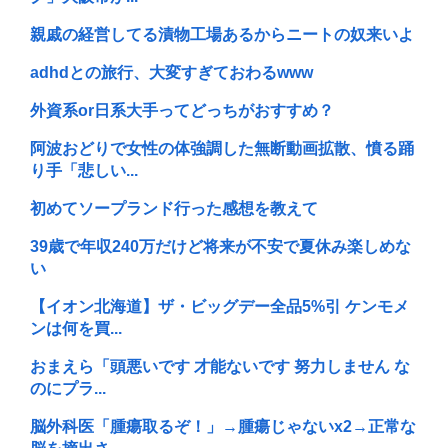
親戚の経営してる漬物工場あるからニートの奴来いよ
adhdとの旅行、大変すぎておわるwww
外資系or日系大手ってどっちがおすすめ？
阿波おどりで女性の体強調した無断動画拡散、憤る踊
り手「悲しい...
初めてソープランド行った感想を教えて
39歳で年収240万だけど将来が不安で夏休み楽しめな
い
【イオン北海道】ザ・ビッグデー全品5%引 ケンモメ
ンは何を買...
おまえら「頭悪いです 才能ないです 努力しません な
のにプラ...
脳外科医「腫瘍取るぞ！」→腫瘍じゃないx2→正常な