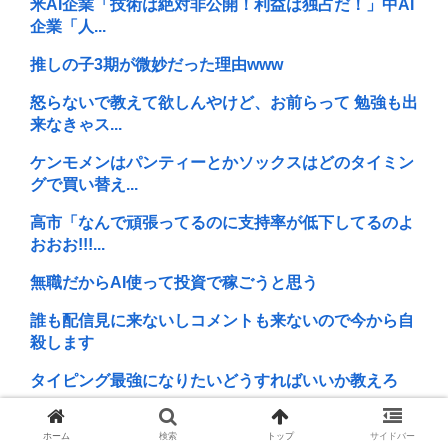
米AI企業「技術は絶対非公開！利益は独占だ！」中AI
企業「人...
推しの子3期が微妙だった理由www
怒らないで教えて欲しんやけど、お前らって 勉強も出
来なきゃス...
ケンモメンはパンティーとかソックスはどのタイミン
グで買い替え...
高市「なんで頑張ってるのに支持率が低下してるのよ
おおお!!!...
無職だからAI使って投資で稼ごうと思う
誰も配信見に来ないしコメントも来ないので今から自
殺します
タイピング最強になりたいどうすればいいか教えろ
引きこもりぼく、昨日はこんだけ歩いたよ
ホーム
検索
トップ
サイドバー