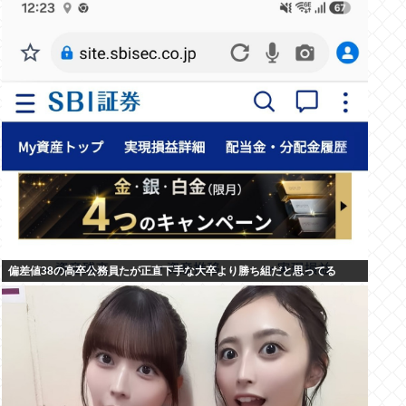
偏差値38の高卒公務員たが正直下手な大卒より勝ち組だと思ってる