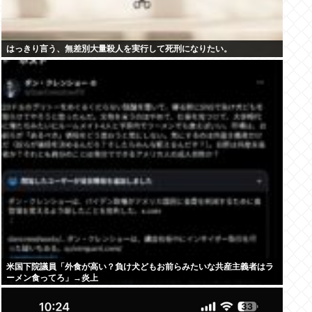
はっきり言う、無差別大量殺人を実行して死刑になりたい。
米国下院議員「外食が高い？負け犬どもお前らみたいな共産主義者はラ
ーメン食ってろ」→炎上