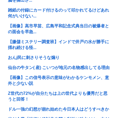
脳を摘出さ...
雑紙の付録にカード付けるのって叩かれてるけどあれ
何がいけない...
【画像】高市早苗、広島平和記念式典当日の被爆者と
の面会を早急...
【嫌儲ミステリー調査班】インドで井戸の水が勝手に
揺れ続ける怪...
おんj民に刺さりそうな煽り
仙台の牛タン( 産) こいつが地元の名物感出してる理由
【画像】この信号表示の意味がわかるケンモメン、意
外と少ない説
Z世代の72%が自分たちは上の世代よりも優秀だと思
うと回答！
ドル一強の幻想が崩れ始めた今日本人はどうすべきか