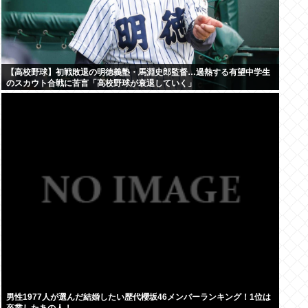
【高校野球】初戦敗退の明徳義塾・馬淵史郎監督…過熱する有望中学生
のスカウト合戦に苦言「高校野球が衰退していく」
男性1977人が選んだ結婚したい歴代櫻坂46メンバーランキング！1位は