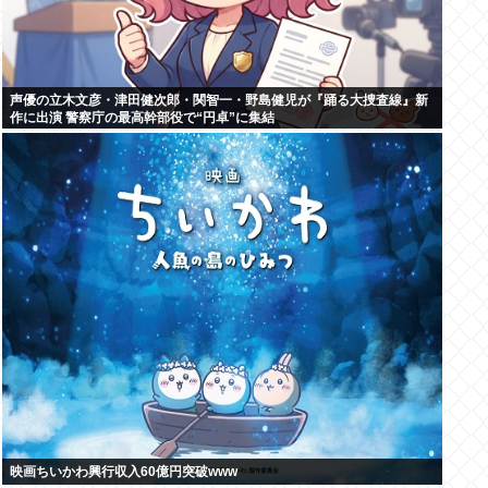
声優の立木文彦・津田健次郎・関智一・野島健児が『踊る大捜査線』新
作に出演 警察庁の最高幹部役で“円卓”に集結
映画ちいかわ興行収入60億円突破www