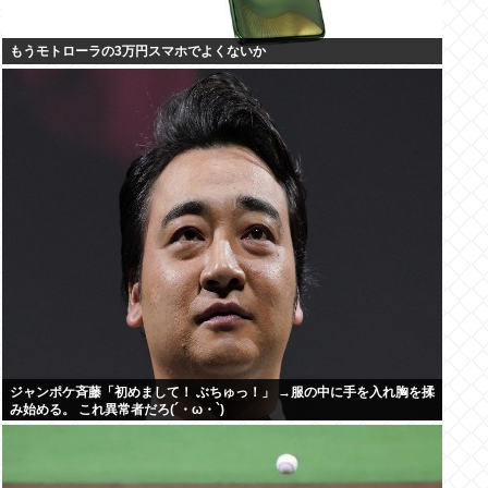
もうモトローラの3万円スマホでよくないか
ジャンポケ斉藤「初めまして！ ぶちゅっ！」 →服の中に手を入れ胸を揉
み始める。 これ異常者だろ(´・ω・`)