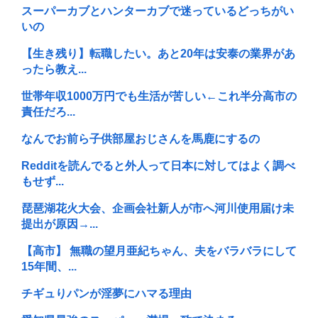
スーパーカブとハンターカブで迷っているどっちがい
いの
【生き残り】転職したい。あと20年は安泰の業界があ
ったら教え...
世帯年収1000万円でも生活が苦しい←これ半分高市の
責任だろ...
なんでお前ら子供部屋おじさんを馬鹿にするの
Redditを読んでると外人って日本に対してはよく調べ
もせず...
琵琶湖花火大会、企画会社新人が市へ河川使用届け未
提出が原因→...
【高市】 無職の望月亜紀ちゃん、夫をバラバラにして
15年間、...
チギュりパンが淫夢にハマる理由