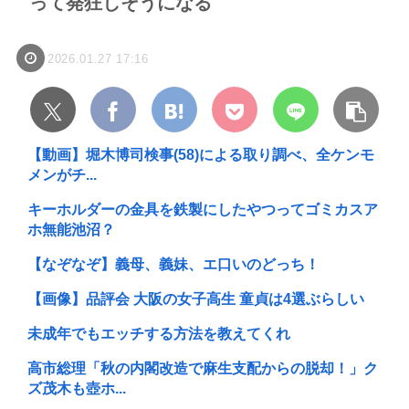
って発狂しそうになる
2026.01.27 17:16
【動画】堀木博司検事(58)による取り調べ、全ケンモ
メンがチ...
キーホルダーの金具を鉄製にしたやつってゴミカスア
ホ無能池沼？
【なぞなぞ】義母、義妹、エ口いのどっち！
【画像】品評会 大阪の女子高生 童貞は4選ぶらしい
未成年でもエッチする方法を教えてくれ
高市総理「秋の内閣改造で麻生支配からの脱却！」ク
ズ茂木も壺ホ...