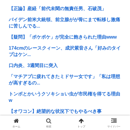
【正論】産経「前代未聞の無責任男、石破茂」
バイデン前米大統領、前立腺がが骨にまで転移し激痛
に苦しんでる...
【疑問】「ポケポケ」が完全に飽きられた理由www
174cmのレースクィーン、成沢紫音さん「好みのタイ
プはケン...
口内炎、3週間目に突入
「マチアプに疲れてきたミドサー女です」「私は理想
が高すぎるの...
トンボとかいうクソキショい虫が市民権を得てる理由
w
【オワコン】絶望的な状況下でもやるべき事
中年層が「ちいかわ」にハマる理由www
ホーム
検索
トップ
サイドバー