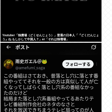
Youtuber「独擅場（どくせんじょう）」普通の日本人「『どくだんじょ
う』ね もしかして中国人？」er「それは独壇場」