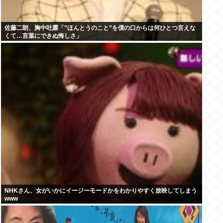
佐藤二朗、胸中吐露「”ほんとうのこと”を僕の口からは何ひとつ言えな
くて…言葉にできぬ悔しさ」
NHKさん、女がいかにイージーモードかをわかりやすく放映してしまう
www