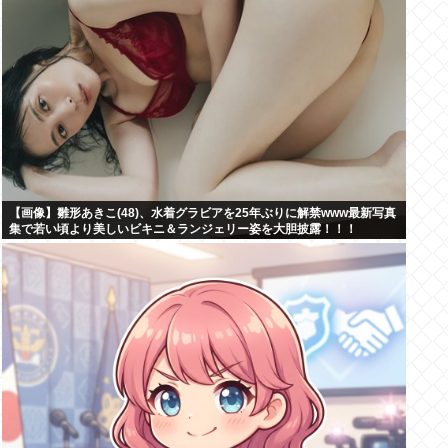
【画像】雛形あきこ(48)、水着グラビアを25年ぶりに解禁www最新写真
集で若い頃より美しいビキニ＆ランジェリー姿を大胆披露！！！