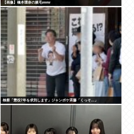
【画像】橋本環奈の腋毛www
検察「懲役7年を求刑します」ジャンポケ斉藤「くっそ…」