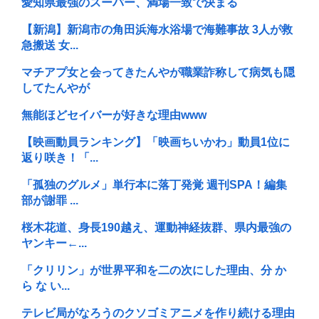
愛知県最強のスーパー、満場一致で決まる
【新潟】新潟市の角田浜海水浴場で海難事故 3人が救
急搬送 女...
マチアプ女と会ってきたんやが職業詐称して病気も隠
してたんやが
無能ほどセイバーが好きな理由www
【映画動員ランキング】「映画ちいかわ」動員1位に
返り咲き！「...
「孤独のグルメ」単行本に落丁発覚 週刊SPA！編集
部が謝罪 ...
桜木花道、身長190越え、運動神経抜群、県内最強の
ヤンキー←...
「クリリン」が世界平和を二の次にした理由、分 か
ら な い...
テレビ局がなろうのクソゴミアニメを作り続ける理由