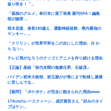
返り咲き！「...
「孤独のグルメ」単行本に落丁発覚 週刊SPA！編集
部が謝罪 ...
桜木花道、身長190越え、運動神経抜群、県内最強の
ヤンキー←...
「クリリン」が世界平和を二の次にした理由、分 か
ら な い...
テレビ局がなろうのクソゴミアニメを作り続ける理由
【正論】産経「前代未聞の無責任男、石破茂」
バイデン前米大統領、前立腺がが骨にまで転移し激痛
に苦しんでる...
【疑問】「ポケポケ」が完全に飽きられた理由www
174cmのレースクィーン、成沢紫音さん「好みのタイ
プはケン...