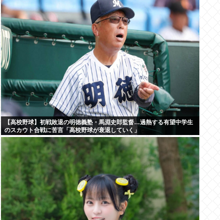
【高校野球】初戦敗退の明徳義塾・馬淵史郎監督…過熱する有望中学生
のスカウト合戦に苦言「高校野球が衰退していく」