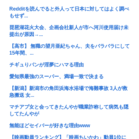
Redditを読んでると外人って日本に対してはよく調べ
もせず...
琵琶湖花火大会、企画会社新人が市へ河川使用届け未
提出が原因→...
【高市】 無職の望月亜紀ちゃん、夫をバラバラにして
15年間、...
チギュりパンが淫夢にハマる理由
愛知県最強のスーパー、満場一致で決まる
【新潟】新潟市の角田浜海水浴場で海難事故 3人が救
急搬送 女...
マチアプ女と会ってきたんやが職業詐称して病気も隠
してたんやが
無能ほどセイバーが好きな理由www
【映画動員ランキング】「映画ちいかわ」動員1位に