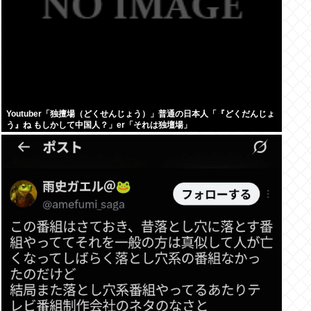
Youtuber「独擅場（どくせんじょう）」普通の日本人「『どくだんじょ
う』ね もしかして中国人？」er「それは独壇場」