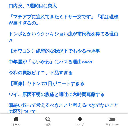
口内炎、3週間目に突入
「マチアプに疲れてきたミドサー女です」「私は理想
が高すぎるの...
トンボとかいうクソキショい虫が市民権を得てる理由
w
【オワコン】絶望的な状況下でもやるべき事
中年層が「ちいかわ」にハマる理由www
令和の貝殻ビキニ、下品すぎる
【画像】ヤドンの1日がニートすぎる
ワイ、原因不明の腹痛と嘔吐に六時間葛藤する
頭悪い奴って考えるべきことと考えるべきでないこと
の区別ついて...
酷暑でホームレスが空港に集結
ホーム
検索
トップ
サイドバー