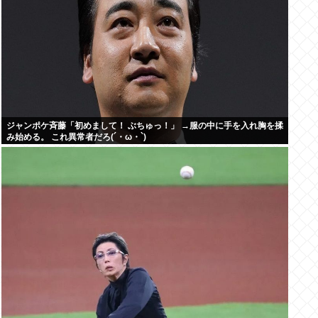
ジャンポケ斉藤「初めまして！ ぶちゅっ！」 →服の中に手を入れ胸を揉
み始める。 これ異常者だろ(´・ω・`)