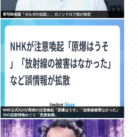
実写映画版「ゼルダの伝説」、ガノンドロフ役が決定
NHK公式Xがが異例の注意喚起「原爆はうそ」「放射線被害なかった」
SNS拡散情報めぐり「荒唐無稽」