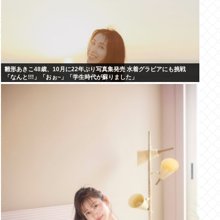
雛形あきこ48歳、10月に22年ぶり写真集発売 水着グラビアにも挑戦
「なんと!!!」「おぉ~」「学生時代が蘇りました」