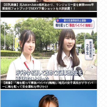
【巨乳画像】元Juice=Juice植村あかり、ランジェリー姿を解禁www卒
業後初フォトブックでSEXY下着ショットを大胆披露！！
【画像】「梅を配って事故バイバイ(梅梅)」地元の女子高生がドライバ
ーに梅を配って安全運転を呼びかけ