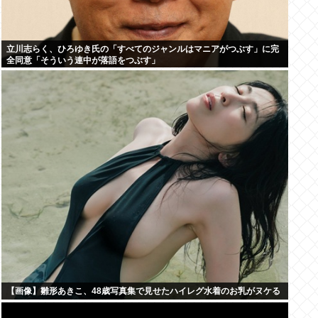
立川志らく、ひろゆき氏の「すべてのジャンルはマニアがつぶす」に完
全同意「そういう連中が落語をつぶす」
【画像】雛形あきこ、48歳写真集で見せたハイレグ水着のお乳がヌケる