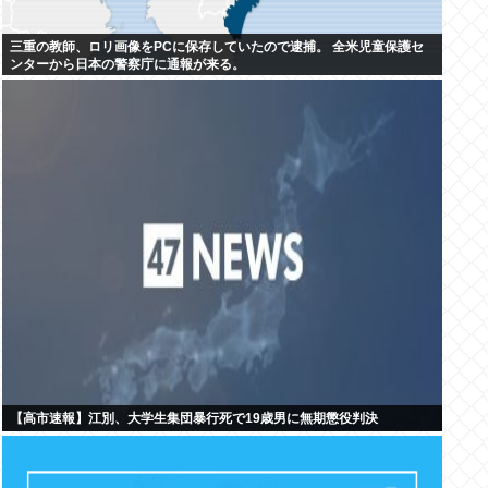
三重の教師、ロリ画像をPCに保存していたので逮捕。 全米児童保護セ
ンターから日本の警察庁に通報が来る。
【高市速報】江別、大学生集団暴行死で19歳男に無期懲役判決