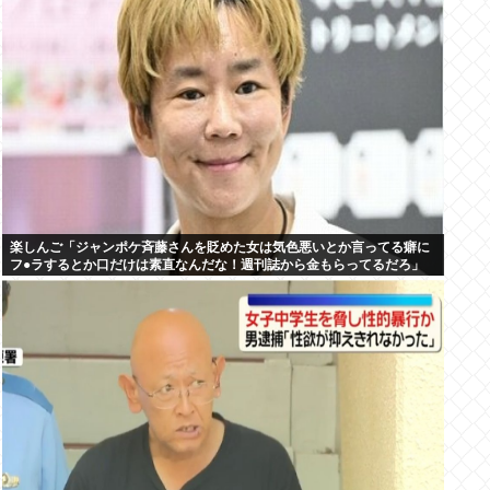
楽しんご「ジャンポケ斉藤さんを貶めた女は気色悪いとか言ってる癖に
フ●ラするとか口だけは素直なんだな！週刊誌から金もらってるだろ」