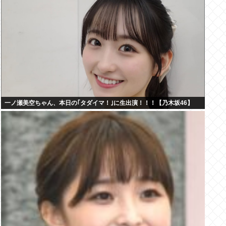
一ノ瀬美空ちゃん、本日の｢タダイマ！｣に生出演！！！【乃木坂46】