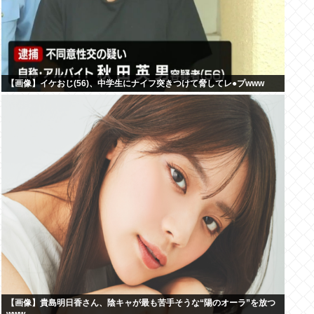
【画像】イケおじ(56)、中学生にナイフ突きつけて脅してレ●プwww
【画像】貴島明日香さん、陰キャが最も苦手そうな“陽のオーラ”を放つ