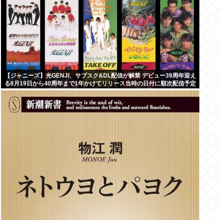
【ジャニーズ】光GENJI、サブスク&DL配信が解禁 デビュー39周年迎え
る8月19日から40周年まで1年かけてリリース当時の日付に順次配信予定