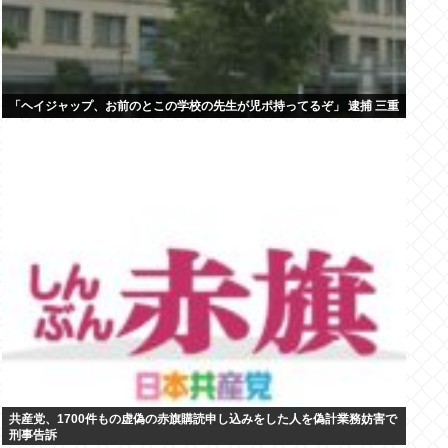
「ヘイジャップ、お前のとこの学校の先生が児ポ持ってるぞ」 逮捕 三重
共産党、1700件もの虚偽の赤旗購読申し込みをした人を偽計業務妨害で
刑事告訴