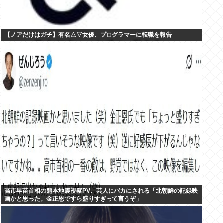
【ノアだけはガチ】有名△▽女優、プログラマーに転職を報告
高市早苗首相の熊本地震視察PV、芸人にバカにされる「北朝鮮の記録映
画かと思った。金正恩ですら盛りすぎって言うぞ」