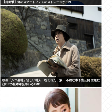
【超衝撃】俺のスマートフォンのストレージがこれ
映画「八つ墓村」怪しい村人、呪われた一族… 不穏な本予告公開 主題歌
はB’zの松本孝弘率いるTMG