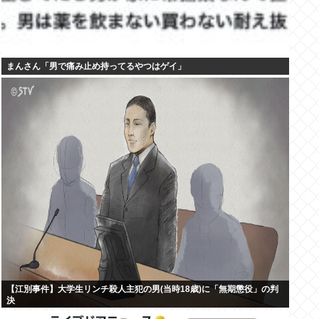
まんさん「男で痛み止め持ってるやつはゲイ」
【江別事件】大学生リンチ殺人主犯の男(当時18歳)に「無期懲役」の判
決