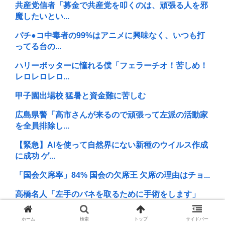
共産党信者「募金で共産党を叩くのは、頑張る人を邪
魔したいとい...
パチ●コ中毒者の99%はアニメに興味なく、いつも打
ってる台の...
ハリーポッターに憧れる僕「フェラーチオ！苦しめ！
レロレロレロ...
甲子園出場校 猛暑と資金難に苦しむ
広島県警「高市さんが来るので頑張って左派の活動家
を全員排除し...
【緊急】AIを使って自然界にない新種のウイルス作成
に成功 ゲ...
「国会欠席率」84% 国会の欠席王 欠席の理由はチョ...
高橋名人「左手のバネを取るために手術をします」
昼夜←このシステムそろそろアプデすべきよな
ホーム
検索
トップ
サイドバー