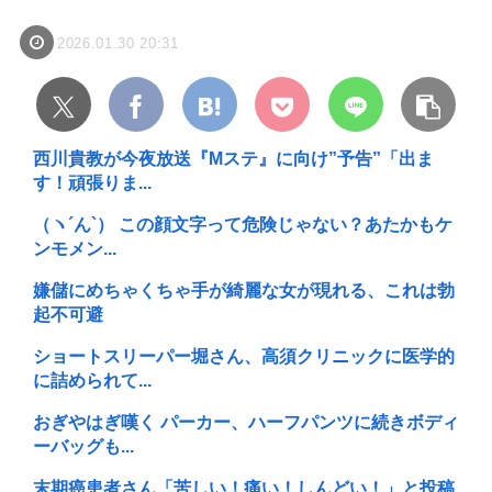
2026.01.30 20:31
西川貴教が今夜放送『Mステ』に向け”予告”「出ま
す！頑張りま...
（ヽ´ん`） この顔文字って危険じゃない？あたかもケ
ンモメン...
嫌儲にめちゃくちゃ手が綺麗な女が現れる、これは勃
起不可避
ショートスリーパー堀さん、高須クリニックに医学的
に詰められて...
おぎやはぎ嘆く パーカー、ハーフパンツに続きボディ
ーバッグも...
末期癌患者さん「苦しい！痛い！しんどい！」と投稿