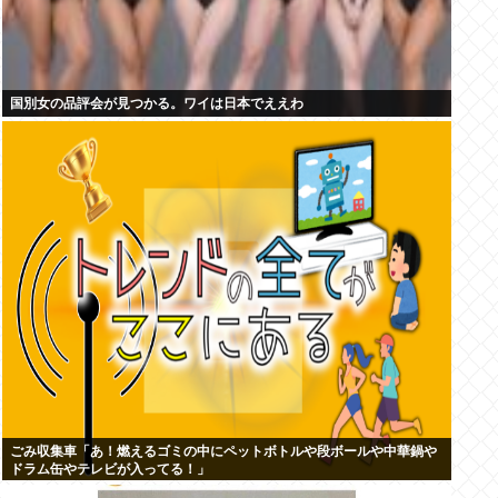
国別女の品評会が見つかる。ワイは日本でええわ
ごみ収集車「あ！燃えるゴミの中にペットボトルや段ボールや中華鍋や
ドラム缶やテレビが入ってる！」