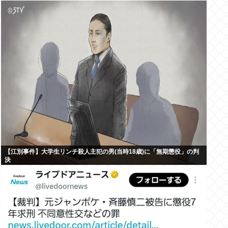
【江別事件】大学生リンチ殺人主犯の男(当時18歳)に「無期懲役」の判
決