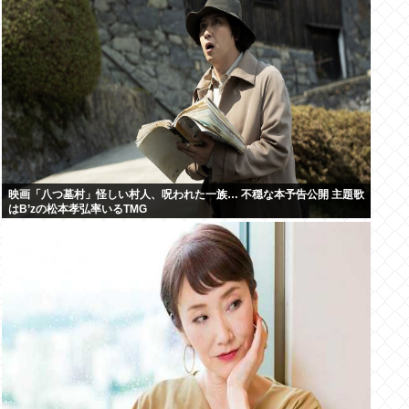
映画「八つ墓村」怪しい村人、呪われた一族… 不穏な本予告公開 主題歌
はB’zの松本孝弘率いるTMG