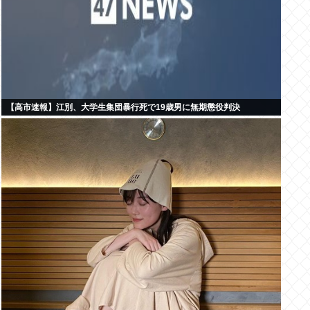
【高市速報】江別、大学生集団暴行死で19歳男に無期懲役判決