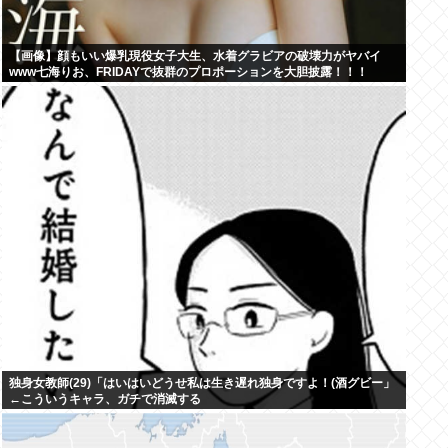
【画像】顔もいい爆乳現役女子大生、水着グラビアの破壊力がヤバイ
www七海りお、FRIDAYで抜群のプロポーションを大胆披露！！！
独身女教師(29)「はいはいどうせ私は生き遅れ独身ですよ！(酒グビー」
←こういうキャラ、ガチで消滅する