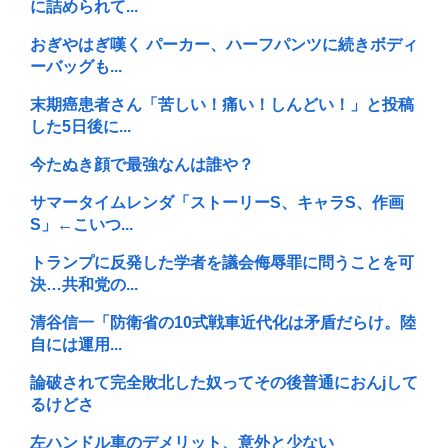
に詰められて...
おぎやはぎ嘆く パーカー、ハーフパンツに続きボディ
ーバッグも...
末期癌患者さん「苦しい！痛い！しんどい！」と投稿
した5日後に...
今たぬき顔で最強なんは誰や？
サマータイムレンダ「ストーリーS、キャラS、作画
S」←こいつ...
トランプに反発した学者を議会侮辱罪に問うことを可
決…共和党の...
清谷信一「防衛省の10式戦車近代化は矛盾だらけ。陸
自には運用...
論破されて完全敗北した奴ってその後普通におんjして
るけどさ
左ハンドル車のデメリット、意外と少ない