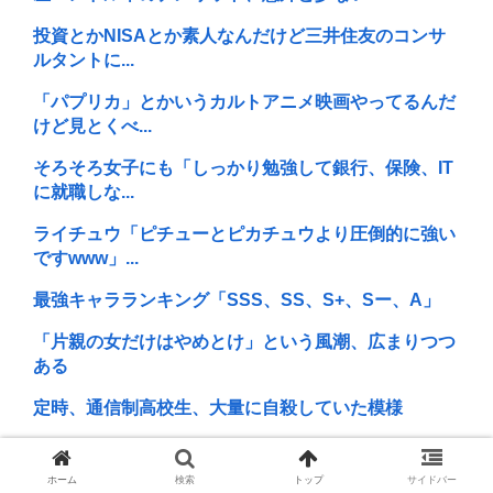
投資とかNISAとか素人なんだけど三井住友のコンサ
ルタントに...
「パプリカ」とかいうカルトアニメ映画やってるんだ
けど見とくべ...
そろそろ女子にも「しっかり勉強して銀行、保険、IT
に就職しな...
ライチュウ「ピチューとピカチュウより圧倒的に強い
ですwww」...
最強キャラランキング「SSS、SS、S+、Sー、A」
「片親の女だけはやめとけ」という風潮、広まりつつ
ある
定時、通信制高校生、大量に自殺していた模様
ドン・キホーテ露店「うなぎのかば焼き」で食中毒 男
女14人が...
ホーム
検索
トップ
サイドバー