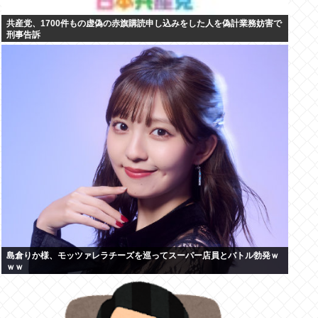
共産党、1700件もの虚偽の赤旗購読申し込みをした人を偽計業務妨害で
刑事告訴
島倉りか様、モッツァレラチーズを巡ってスーパー店員とバトル勃発ｗ
ｗｗ