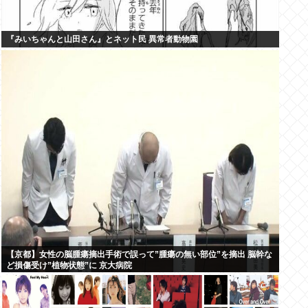
『みいちゃんと山田さん』とネット民 異常者動物園
【京都】女性の脳腫瘍摘出手術で誤って”腫瘍の無い部位”を摘出 脳幹な
ど損傷受け”植物状態”に 京大病院