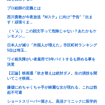
プロ絵師の定義とは
西川貴教が今夜放送『Mステ』に向け”予告”「出ま
す！頑張りま...
（ヽ´ん`） この顔文字って危険じゃない？あたかもケ
ンモメン...
日本人が減り「外国人が増えた」市区町村ランキング
5位は埼玉...
ワイ統失障がい者雇用で3年バイトするも辞める事を
決意
【正論】映画通「吹き替えは絶対ダメ。生の演技を聞
いてこそ映画...
嫌儲にめちゃくちゃ手が綺麗な女が現れる、これは勃
起不可避
ショートスリーパー堀さん、高須クリニックに医学的