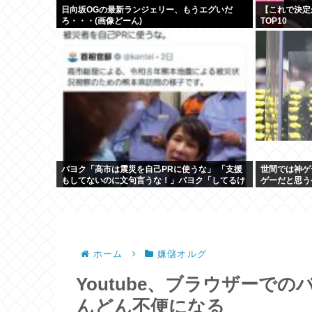
日向坂OGの最新ランジェリー、もうエグいだ
【これで決定
ろ・・・(画像どーん)
TOP10
パヨク「高市は震災を自己PRに使うな」 「支援
世間では神ゲ
もしてないのに文句言うな！」パヨク「してるけ
ゲーだと思う
ど」 「証拠出せ！」
ホーム
嫌儲オルグ
Youtube、ブラウザーで
んどん不便になる