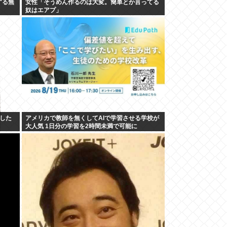
する無
女性「そうめん作るのは大変。簡単とか言ってる
奴はエアプ」
した
アメリカで教師を無くしてAIで学習させる学校が
大人気 1日分の学習を2時間未満で可能に