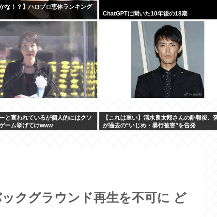
かな！？】ハロプロ恵体ランキング
ChatGPTに聞いた10年後の18期
ーと言われているが個人的にはクソ
【これは重い】清水良太郎さんの訃報後、
ゲーム挙げてけwww
が過去の“いじめ・暴行被害”を告発
のバックグラウンド再生を不可に ど