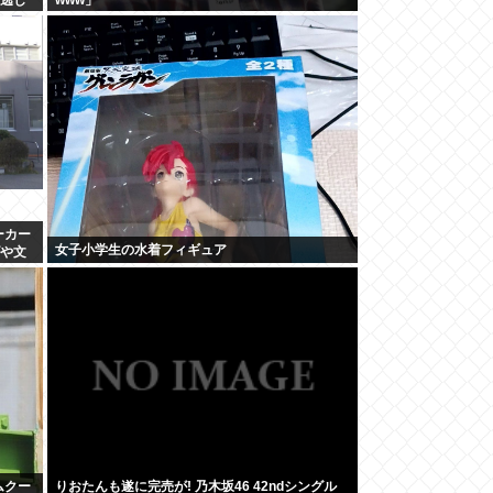
ーカー
女子小学生の水着フィギュア
げや文
ムクー
りおたんも遂に完売が! 乃木坂46 42ndシングル