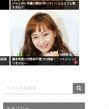
ジャンポケ斉藤の懲役7年っていくらなんでも重
すぎね？
落語家
藤本美貴が交際相手選びの持論！「イケメンって
つまらない」
カテゴリー