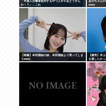
「外国人労働者批判するやつ人手不足どうすん
あのちゃんの
の！？」←これ
www
【画像】本田望結の妹、本田望結より実ってしま
【健気】井上
うwww
を渡したかっ
食べた」