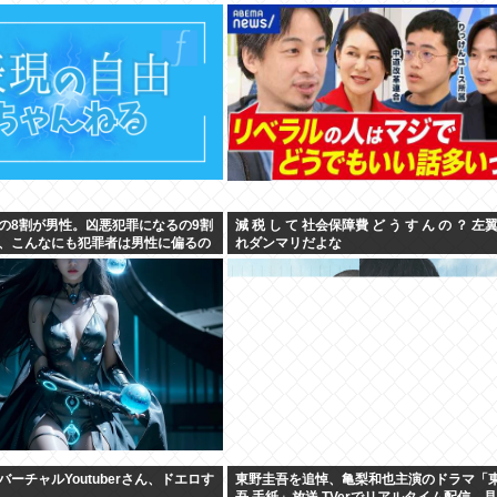
の8割が男性。凶悪犯罪になるの9割
減 税 し て 社会保障費 ど う す ん の ？ 左
、こんなにも犯罪者は男性に偏るの
れダンマリだよな
ーチャルYoutuberさん、ドエロす
東野圭吾を追悼、亀梨和也主演のドラマ「
吾 手紙」放送 TVerでリアルタイム配信、