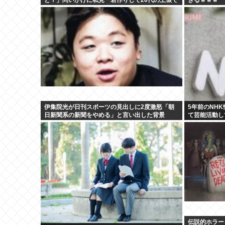
戦おうとし出すとクソ痛いヤツに…」
伊集院光が日刊スポーツの見出しに2度激怒「朝
5年前のNH
日新聞系の新聞をやめる」と言い出した背景
て芸能活動し
なら詳細を伝
伝説的ホラーコ