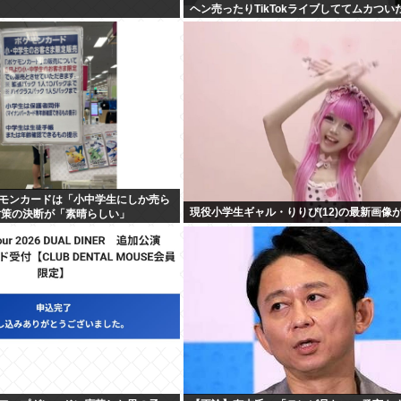
ヘン売ったりTikTokライブしててムカつい
モンカードは「小中学生にしか売ら
現役小学生ギャル・りりぴ(12)の最新画像
対策の決断が「素晴らしい」