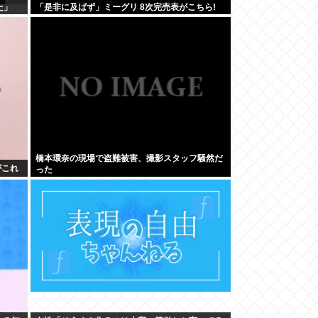
た」
「是非に及ばず」ミーグリ 8次完売表がこちら!
橋本環奈の現場で盗難被害、撮影スタッフ騒然だ
がこれ
った