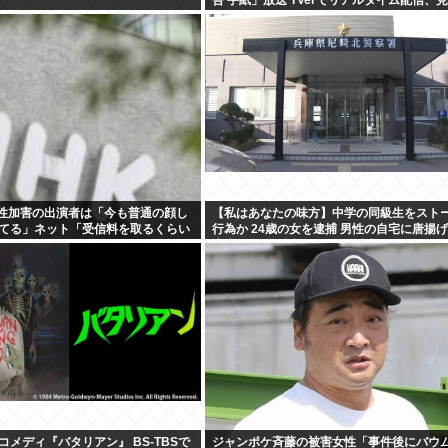
配信も
K性加害の出演者は「今も普通の顔し
【私はあなたの味方】中学の同級生をスト
てる」ネット「受信料を取るくらい
行為か 24歳の女を逮捕 男性の自宅に唐揚
えよ」
庫本など繰り返し届ける / 兵庫県
メディ『バタリアン』 BS-TBSで
ジャンポケ斉藤の被害女性「事件後にバウ