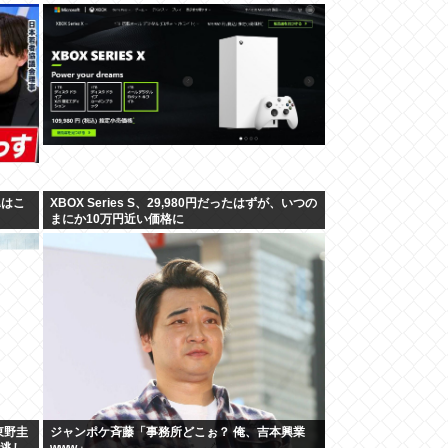
翼はこ
XBOX Series S、29,980円だったはずが、いつの
まにか10万円近い価格に
東野圭
ジャンポケ斉藤「事務所どこぉ？ 俺、吉本興業
見逃し
www」