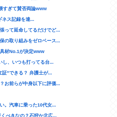
猥すぎて賛否両論www
ギネス記録を達...
って延命してるだけでど...
の取り組みをゼロベース...
材No.1が決定www
し、いつも打ってる台...
”できる？ 弁護士が...
お前らが中身以下に評価...
。汽車に乗った10代女...
くべきなの？石狩か北広...