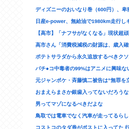
ディズニーのおいなり巻（600円）、卑
日産e-power、無給油で1980km走行し
【高市】「ナフサがなくなる」現状超頑張
高市さん「消費税減税の財源は、歳入確保
ポテトサラダから永久追放するべきクソ具
パチ●コ中毒者の99%はアニメに興味ない
元ジャンポケ・斉藤慎二被告は”無罪を立証
おまえらまさか銀歯入ってないだろうな？
男ってマゾになるべきだよな
鳥取では電車でなく汽車が走ってるらしい
コストコのタダ券がポストに入ってた 行