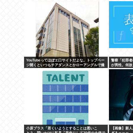
YouTubeってほぼエ口サイトだよな。トップペー
警察「犯罪者
ジ開くといつもチアダンスとかローアングルで撮
が男性。何故
影した街撮り動画ばっか出てくるじゃん
か」
小原ブラス「若くいようとすることは悪いこ
【画像】新人バ
と？」問いかけに私見「若作りして20代の土俵で
ぎるｗｗｗ