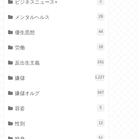
ビジネスニュース+
2
メンタルヘルス
28
優生思想
44
労働
18
反出生主義
241
嫌儲
1,227
嫌儲オルグ
347
容姿
5
性別
12
独身
51