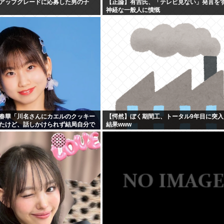
アップグレードに応募した男の子
【正論】有吉氏、「テレビ見ない」発言を
神経な一般人に憤慨
春華「川名さんにカエルのクッキー
【愕然】ぼく期間工、トータル9年目に突入
たけど、話しかけられず結局自分で
結果www