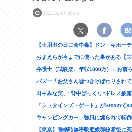
2026.02.04 20:46
【土用丑の日に食中毒】ドン・キホーテ出
おまえらが今までに使った事がある【ズ
弁護士（試験楽、年収1000万）←お前
パズー「お父さん嘘つき呼ばわりされて死
田中みな実、”背中ぱっくり”ドレス披露
『シュタインズ・ゲート』がSteamで80%
キャンピングカー、強風に煽られて転倒
【東京】睡眠時無呼吸症候群診断後に死亡