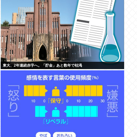
東大、2年連続赤字へ。「貯金」あと数年で枯渇