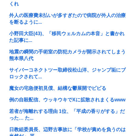
くれ
外人の医療費未払いが多すぎたので病院が外人の治療
を断るように...
小野田大臣(43)、「移民ウェルカムの本音」と書かれ
た記事に...
地震の瞬間の手術室の防犯カメラが開示されてしまう
熊本県八代
サイバーコネクトツー取締役松山洋、ジャンプ垢にブ
ロックされて...
魔女の宅急便初見僕、結構な鬱展開でビビる
例の自殺配信、ウッキウキでXに拡散されまくるwww
若者が海離れする理由 1位、「平成の香りがする」だ
った… た...
日教組委員長、辺野古事故に「学校が責めを負うのは