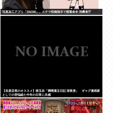
写真加工アプリ「SNOW」、ステマ投稿指示で措置命令 消費者庁
【谷原店長のオススメ】桜玉吉「満喫漫玉日記 深夜便」 ギャグ漫画家
としての苦悩経た中年の日常に共感