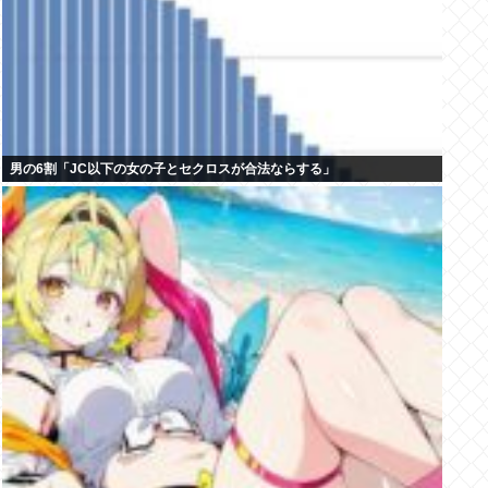
男の6割「JC以下の女の子とセクロスが合法ならする」