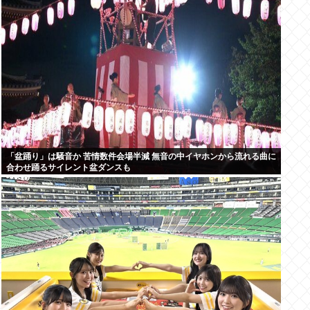
「盆踊り」は騒音か 苦情数件会場半減 無音の中イヤホンから流れる曲に
合わせ踊るサイレント盆ダンスも