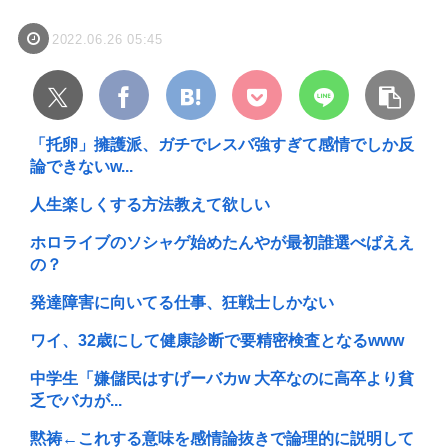
2022.06.26 05:45
「托卵」擁護派、ガチでレスバ強すぎて感情でしか反
論できないw...
人生楽しくする方法教えて欲しい
ホロライブのソシャゲ始めたんやが最初誰選べばええ
の？
発達障害に向いてる仕事、狂戦士しかない
ワイ、32歳にして健康診断で要精密検査となるwww
中学生「嫌儲民はすげーバカw 大卒なのに高卒より貧
乏でバカが...
黙祷←これする意味を感情論抜きで論理的に説明して