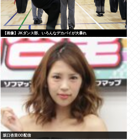
【画像】JKダンス部、いろんなデカパイが大暴れ
坂口杏里OD配信