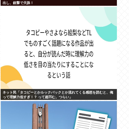
出し、銃撃で天誅！
ネット民「タコピーとかルックバックとか流れてくる感想を読むと、俺
って理解力低すぎ！？ って超凹む。つらい」