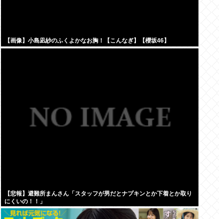
【画像】小島凪紗のふくよかなお胸！【こんなぎ】【櫻坂46】
【悲報】避難所まんさん「スタッフが男だとナプキンとか下着とか取り
にくいの！！」