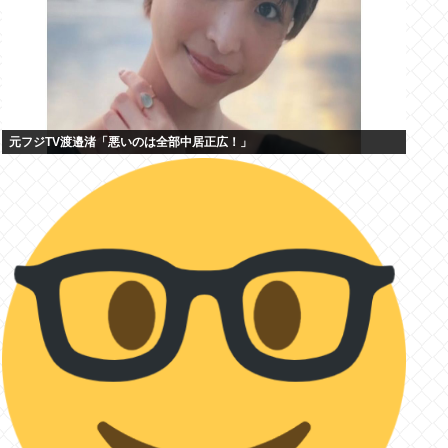
元フジTV渡邉渚「悪いのは全部中居正広！」