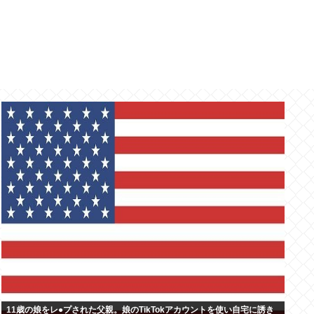
11歳の娘をレ●プされた父親。娘のTikTokアカウントを使い自宅に誘き