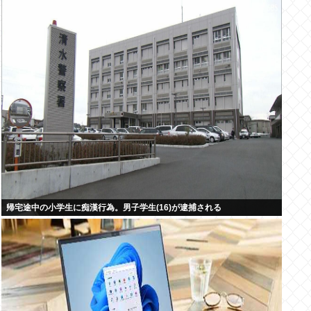
帰宅途中の小学生に痴漢行為。男子学生(16)が逮捕される