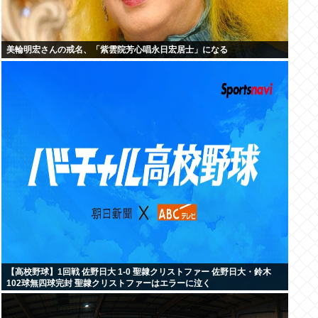
美輪明宏さんの戒名、「紫雲院芳心唱永日宏居士」になる
【高校野球】1回戦 佐野日大 1-0 聖隷クリストファー 佐野日大・鈴木
102球無四球完封 聖隷クリストファーはエラーに泣く