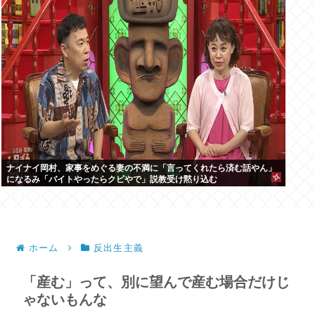
ナイナイ岡村、家事をめぐる妻の不満に「言ってくれたら済む話やん」
になるみ「バイトやったらクビやで」説教受け黙り込む
ホーム
反出生主義
「産む」って、別に望んで産む場合だけじ
ゃないもんな