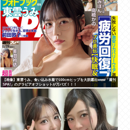
【画像】東雲うみ、食い込み水着で100cmヒップを大胆露出www「週刊
SPA!」のグラビアオフショットが万バズ！！！