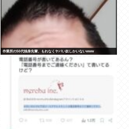
作業所の50代独身先輩、もれなくヤバい奴しかいないwww