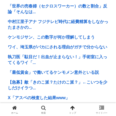
「世界の売春婦（セクロスワーカー）の数と割合」反
論「そんなは...
中村江里子アナ フジテレビ時代に経費精算をしなかっ
たまさかの...
ケンモジサン、この数字が何か理解してしまう
ワイ、埼玉県がバカにされる理由がガチで分からない
執刀医「駄目だ！出血が止まらない！」手術室に入っ
てくるワイ「...
「最低賃金」で働いてるケンモメン意外といる説
【急募】敵「きのこ派？たけのこ派？」←こいつを少
しだけイラつ...
X「アスペの検査した結果www」
【千葉】無職75歳、女児2人にAVを見せ、1人の体を
服の上か...
ホーム
検索
トップ
サイドバー