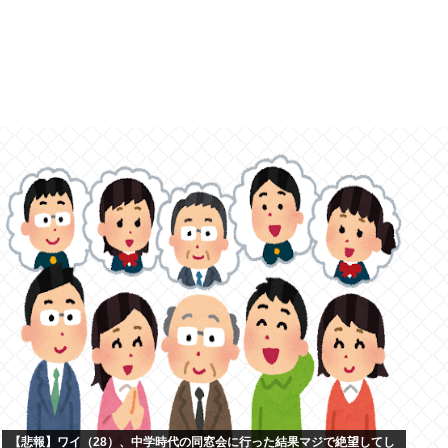
【悲報】ワイ（28）、中学時代の同窓会に行った結果マジで絶望してし