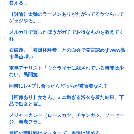
答える...
【討論】太麺のラーメンありがたがってるヤツらって
ゲェジやろ。...
メルカリで買ったほうがガチでお得なものを教えてく
れ
石破茂、「被爆体験者」との面会で発言認めずwww高
市早苗叩い...
軍事アナリスト「ウクライナに残されている時間は少
ない。民間施...
同時にレ●プし合ったらどっちが被害者なん？
【画像あり】女さん、ミニ過ぎる浴衣を着た結果、下
品で痴女と言...
メジャーカレー（ロースカツ、チキンカツ、ソーセー
ジ、海老フラ...
最強の調味料はマヨネーズ、異論は認める