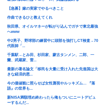
【急募】嫁の実家でやるべきこと
作曲できるひと教えてくれ
秋田県、オイルマネーが転がり込んでガチで東北最強
へwww
中2男子、野球部の練習中に頭部を強打しCT検査→70
代医師「...
千葉駅→とみ田、杉田家、蒙古タンメン、二郎、一
蘭、武蔵家、雷...
最新の著名論文「移民を大量に受け入れた先進国は大
きな経済的恩...
今の価値観に照らせば女性蔑視やルッキズム… 『落
語』の世界も...
新NISA満額埋め終わったら俺もついにニートデビュ
ーするんだ...