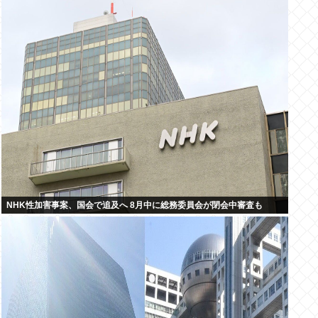
NHK性加害事案、国会で追及へ 8月中に総務委員会が閉会中審査も