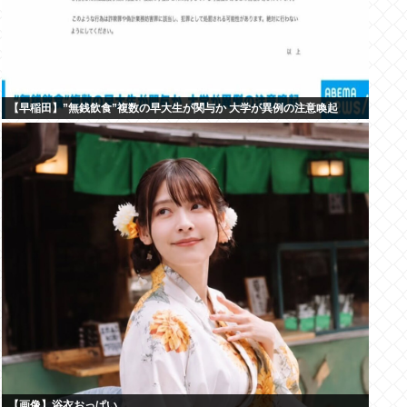
【早稲田】”無銭飲食”複数の早大生が関与か 大学が異例の注意喚起
【画像】浴衣おっぱい