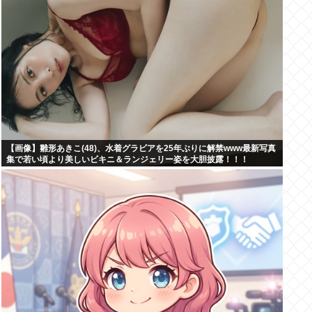
【画像】雛形あきこ(48)、水着グラビアを25年ぶりに解禁www最新写真
集で若い頃より美しいビキニ＆ランジェリー姿を大胆披露！！！