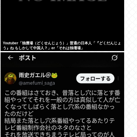
Youtuber「独擅場（どくせんじょう）」普通の日本人「『どくだんじょ
う』ね もしかして中国人？」er「それは独壇場」