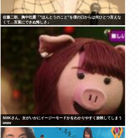
佐藤二朗、胸中吐露「”ほんとうのこと”を僕の口からは何ひとつ言えな
くて…言葉にできぬ悔しさ」
NHKさん、女がいかにイージーモードかをわかりやすく放映してしまう
www