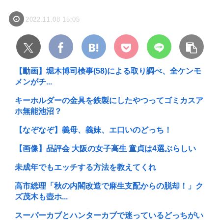
2022.11.08 15:05
【動画】堀木博司検事(58)による取り調べ、全ケンモ
メンがチ...
キーホルダーの金具を鉄製にしたやつってゴミカスア
ホ無能池沼？
【なぞなぞ】義母、義妹、エ口いのどっち！
【画像】品評会 大阪の女子高生 童貞は4選ぶらしい
未成年でもエッチする方法を教えてくれ
高市総理「秋の内閣改造で麻生支配からの脱却！」ク
ズ茂木も壺ホ...
スーパーカブとハンターカブで迷っているどっちがい