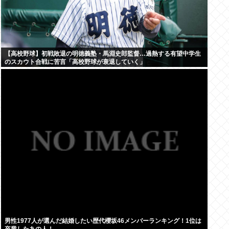
【高校野球】初戦敗退の明徳義塾・馬淵史郎監督…過熱する有望中学生
のスカウト合戦に苦言「高校野球が衰退していく」
男性1977人が選んだ結婚したい歴代櫻坂46メンバーランキング！1位は