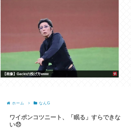
【画像】Gacktの投げ方www
ホーム
なんG
ワイポンコツニート、「眠る」すらできな
い😞