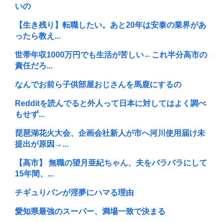
いの
【生き残り】転職したい。あと20年は安泰の業界があ
ったら教え...
世帯年収1000万円でも生活が苦しい←これ半分高市の
責任だろ...
なんでお前ら子供部屋おじさんを馬鹿にするの
Redditを読んでると外人って日本に対してはよく調べ
もせず...
琵琶湖花火大会、企画会社新人が市へ河川使用届け未
提出が原因→...
【高市】 無職の望月亜紀ちゃん、夫をバラバラにして
15年間、...
チギュりパンが淫夢にハマる理由
愛知県最強のスーパー、満場一致で決まる