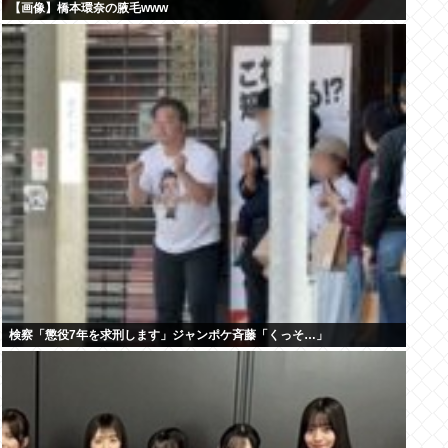
【画像】橋本環奈の腋毛www
検察「懲役7年を求刑します」ジャンポケ斉藤「くっそ…」