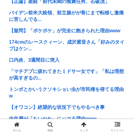
【正論】産経「前代未聞の無責任男、石破茂」
バイデン前米大統領、前立腺がが骨にまで転移し激痛
に苦しんでる...
【疑問】「ポケポケ」が完全に飽きられた理由www
174cmのレースクィーン、成沢紫音さん「好みのタイ
プはケン...
口内炎、3週間目に突入
「マチアプに疲れてきたミドサー女です」「私は理想
が高すぎるの...
トンボとかいうクソキショい虫が市民権を得てる理由
w
【オワコン】絶望的な状況下でもやるべき事
中年層が「ちいかわ」にハマる理由www
令和の貝殻ビキニ、下品すぎる
ホーム
検索
トップ
サイドバー