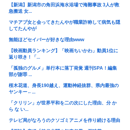
【新潟】新潟市の角田浜海水浴場で海難事故 3人が救
急搬送 女...
マチアプ女と会ってきたんやが職業詐称して病気も隠
してたんやが
無能ほどセイバーが好きな理由www
【映画動員ランキング】「映画ちいかわ」動員1位に
返り咲き！「...
「孤独のグルメ」単行本に落丁発覚 週刊SPA！編集
部が謝罪 ...
桜木花道、身長190越え、運動神経抜群、県内最強の
ヤンキー←...
「クリリン」が世界平和を二の次にした理由、分 か
ら な い...
テレビ局がなろうのクソゴミアニメを作り続ける理由