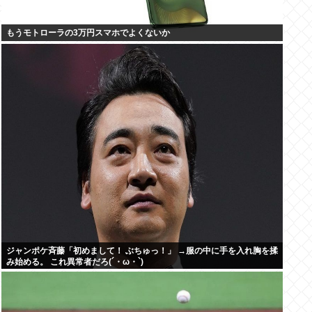
もうモトローラの3万円スマホでよくないか
ジャンポケ斉藤「初めまして！ ぶちゅっ！」 →服の中に手を入れ胸を揉
み始める。 これ異常者だろ(´・ω・`)