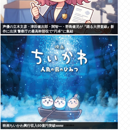
声優の立木文彦・津田健次郎・関智一・野島健児が『踊る大捜査線』新
作に出演 警察庁の最高幹部役で“円卓”に集結
映画ちいかわ興行収入60億円突破www