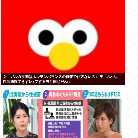
女「ガルガル期はホルモンバランスの影響で仕方ないの」 男「ふ~ん、
性欲我慢できずレ●プする男と同じだね」