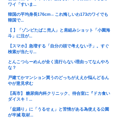
ワイ「すいま...
韓国の平均身長176cm←これ悔しいわ173のワイでも
韓国で...
【 】「ゾンビたばこ売人」と肩組みショット「小園海
斗」に注が...
【スマホ】急増する「自分の頭で考えない子」。すぐ
検索が当たり...
とんこつらーめんが全く流行らない理由ってなんやろ
な？
戸建てかマンション買うのどっちがええか悩んどるん
やが意見求む
【高市】 糖尿病内科クリニック、待合室に『ドカ食い
ダイスキ！...
「盆踊り」に「うるせぇ」と苦情がある為使える公園
が半減 取材...