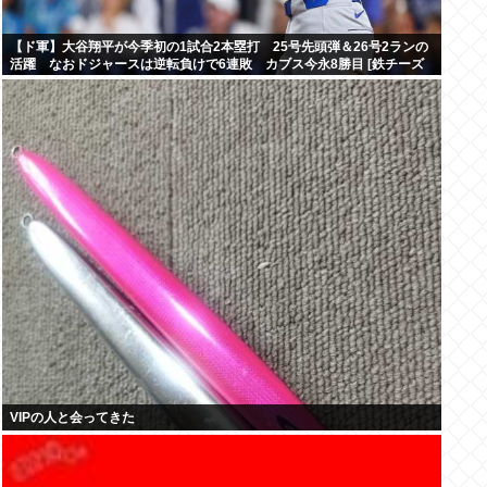
【ド軍】大谷翔平が今季初の1試合2本塁打 25号先頭弾＆26号2ランの
活躍 なおドジャースは逆転負けで6連敗 カブス今永8勝目 [鉄チーズ
烏★]
VIPの人と会ってきた