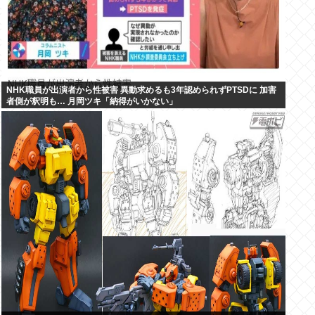
NHK職員が出演者から性被害 異動求めるも3年認められずPTSDに 加害
者側が釈明も… 月岡ツキ「納得がいかない」