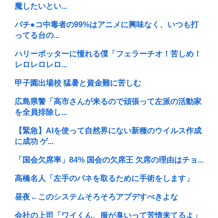
魔したいとい...
パチ●コ中毒者の99%はアニメに興味なく、いつも打
ってる台の...
ハリーポッターに憧れる僕「フェラーチオ！苦しめ！
レロレロレロ...
甲子園出場校 猛暑と資金難に苦しむ
広島県警「高市さんが来るので頑張って左派の活動家
を全員排除し...
【緊急】AIを使って自然界にない新種のウイルス作成
に成功 ゲ...
「国会欠席率」84% 国会の欠席王 欠席の理由はチョ...
高橋名人「左手のバネを取るために手術をします」
昼夜←このシステムそろそろアプデすべきよな
会社の上司「ワイくん、服が臭いって苦情来てるよ」