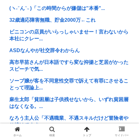
(ヽ˶ ᷇ ん ᷆ ˵ )「この時間からが嫌儲は"本番"...
32歳適応障害無職、貯金2000万←これ
ビニコンの店員がいらっしゃいませー！言わないから
本社にクレー...
ASDなんやが社交辞令わからん
高市早苗さんが日本語ですら変な抑揚と芝居がかった
スピーチで気...
ソープ嬢が客を不同意性交罪で訴えて有罪にさせるこ
とって理論上...
麻生太郎「貧困層は子供残せないから、いずれ貧困層
はなくなる。...
なろう主人公「不遇職業、不遇スキルだけど冒険者や
り続けてます...
ホーム
検索
トップ
サイドバー
長谷川亮太 ちばけんま 唐澤貴洋 無能弁護士