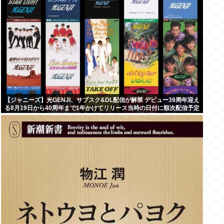
【ジャニーズ】光GENJI、サブスク&DL配信が解禁 デビュー39周年迎え
る8月19日から40周年まで1年かけてリリース当時の日付に順次配信予定