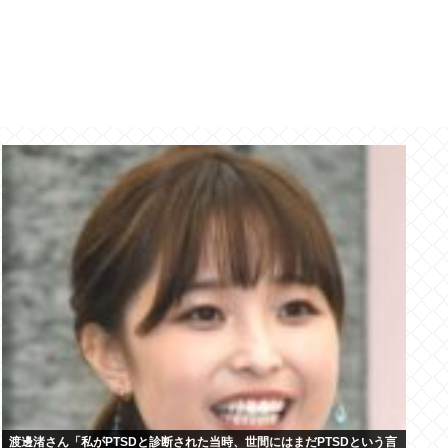
渡邊渚さん「私がPTSDと診断された当時、世間にはまだPTSDという言