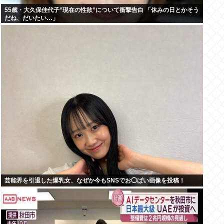
55歳・大久保佳代子”現在の性欲”について衝撃告白 「休みの日とかそう
だね、だいたい…」
芸能界を引退した爆乳女、なぜか今もSNSでお◯ぱい画像を投稿！