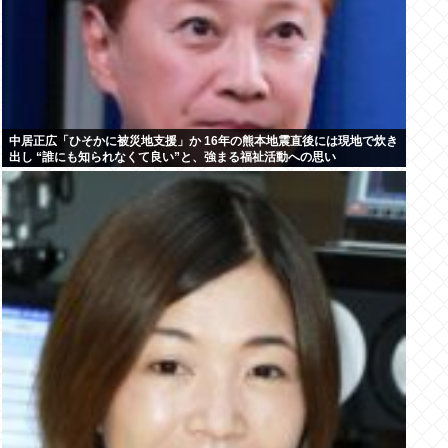
中居正広「ひそかに被災地支援」か 16年の熊本地震直後には現地で炊き
出し “誰にも知られなくて良い”と、強まる福祉活動への思い