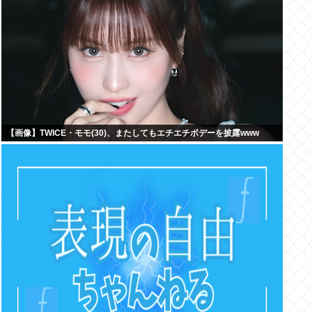
【画像】TWICE・モモ(30)、またしてもエチエチボデーを披露www