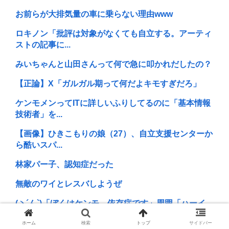
お前らが大排気量の車に乗らない理由www
ロキノン「批評は対象がなくても自立する。アーティ
ストの記事に...
みいちゃんと山田さんって何で急に叩かれだしたの？
【正論】X「ガルガル期って何だよキモすぎだろ」
ケンモメンってITに詳しいふりしてるのに「基本情報
技術者」を...
【画像】ひきこもりの娘（27）、自立支援センターか
ら酷いスパ...
林家パー子、認知症だった
無敵のワイとレスバしようぜ
(ヽ´ん`)「ぼくはケンモ、依存症です」周囲「ハーイ、
ケンモ...
ホーム
検索
トップ
サイドバー