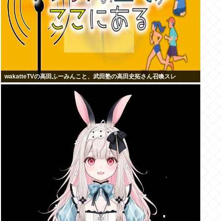
wakatteTVの高田ふーみんこと、武田塾の高田史拓さん召喚スレ