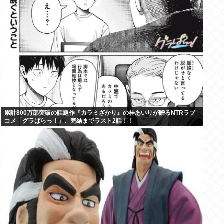
累計800万部突破の話題作『カラミざかり』の桂あいりが贈るNTRラブ
コメ「グラぱらっ！」、完結までラスト2話！！