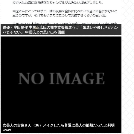
俳優・岸田健作 中居正広氏の熊本支援報道うけ「気遣いや優しさがハン
パじゃない」 中居氏との思い出を回顧
女芸人の吉住さん（36）メイクしたら普通に美人の部類だったと判明
www