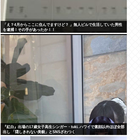
「え？4月からここに住んでますけど？ 」無人ビルで生活していた男性
を逮捕！その手があったか！！
『紅白』出場の17歳女子高生シンガー・tuki. ハワイで素顔以外ほぼ全部
出し 「隠しきれない美貌」とSNSざわつく