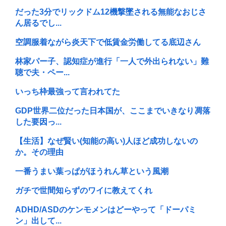
だった3分でリックドム12機撃墜される無能なおじさ
ん居るでし...
空調服着ながら炎天下で低賃金労働してる底辺さん
林家パー子、認知症が進行「一人で外出られない」難
聴で夫・ペー...
いっち枠最強って言われてた
GDP世界二位だった日本国が、ここまでいきなり凋落
した要因っ...
【生活】なぜ賢い(知能の高い)人ほど成功しないの
か。その理由
一番うまい葉っぱがほうれん草という風潮
ガチで世間知らずのワイに教えてくれ
ADHD/ASDのケンモメンはどーやって「ドーパミ
ン」出して...