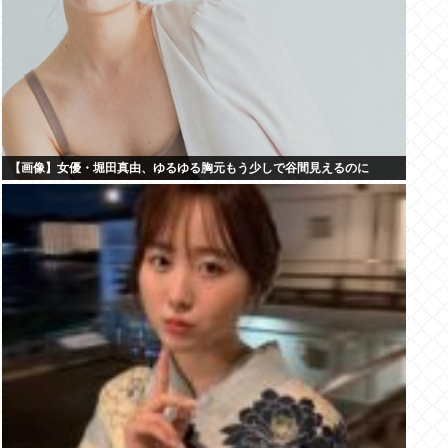
【画像】女優・堀田真由、ゆるゆる胸元もう少しで谷間見えるのに