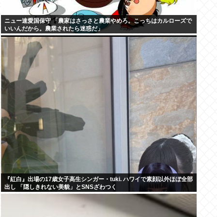
ニュー速愛国保守 「農家はさっさと農業やめろ。こっちはカルローズで
いいんだから。農業されたら迷惑だ」
『紅白』出場の17歳女子高生シンガー・tuki. ハワイで素顔以外ほぼ全部
出し 「隠しきれない美貌」とSNSざわつく