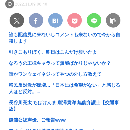
2022.11.09 08:40
誰も配信見に来ないしコメントも来ないので今から自
殺します
引きこもりぼく、昨日はこんだけ歩いたよ
なろうの王様キャラって無能ばかりじゃないか？
誰かワンウェイネジってやつの外し方教えて
移民反対派が爆増…「日本には希望がない」と感じる
人ほど反対。...
長谷川亮太 ちばけんま 唐澤貴洋 無能弁護士【交通事
故】
嫌儲公認声優、ご報告www