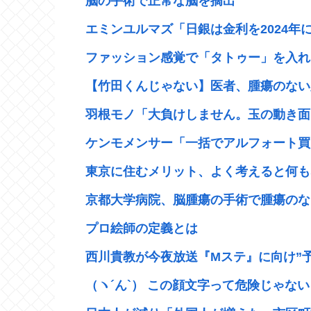
脳の手術で正常な脳を摘出
エミンユルマズ「日銀は金利を2024年に
ファッション感覚で「タトゥー」を入れる
【竹田くんじゃない】医者、腫瘍のない脳
羽根モノ「大負けしません。玉の動き面白
ケンモメンサー「一括でアルフォート買っ
東京に住むメリット、よく考えると何も
京都大学病院、脳腫瘍の手術で腫瘍のない
プロ絵師の定義とは
西川貴教が今夜放送『Mステ』に向け”予告
（ヽ´ん`） この顔文字って危険じゃない