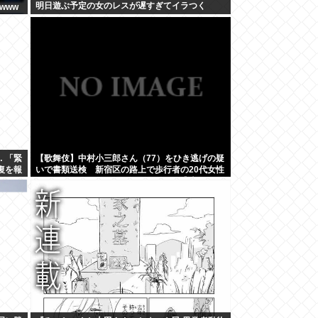
明日遊ぶ予定の女のレスが遅すぎてイラつく
www
 「緊
【歌舞伎】中村小三郎さん（77）をひき逃げの疑
復を報
いで書類送検 新宿区の路上で歩行者の20代女性
をはねてけがをさせたうえ、そのまま逃走か