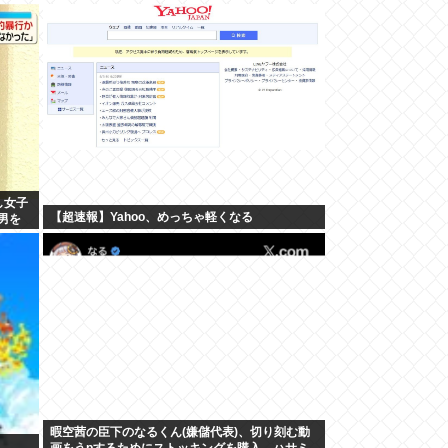
し女子
【超速報】Yahoo、めっちゃ軽くなる
男を
暇空茜の臣下のなるくん(嫌儲代表)、切り刻む動
画をうpするためにストッキングを購入、ハサミ