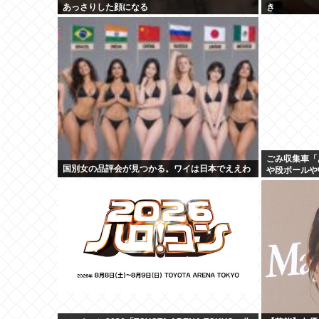
あっさりした顔になる
き
ごみ収集車「
国別女の品評会が見つかる。ワイは日本でええわ
や段ボールや
る！」