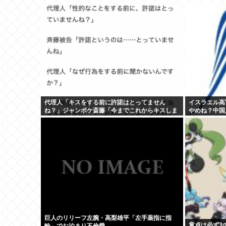
代理人「キスをする前に許諾はとってません
イスラエル高
ね？」ジャンポケ斎藤「今までこれからキスしま
やめね？中国
すなんて宣言することなかったので」
巨人のリリーフ左腕・高梨雄平「左手薬指に指
童貞は必ず3
輪」でお泊まり不倫愛