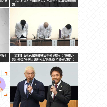
国に勝
『みいちゃんと山田さん』とネット民 異常者動物
園
が強す
【京都】女性の脳腫瘍摘出手術で誤って”腫瘍の
無い部位”を摘出 脳幹など損傷受け”植物状態”に
京大病院