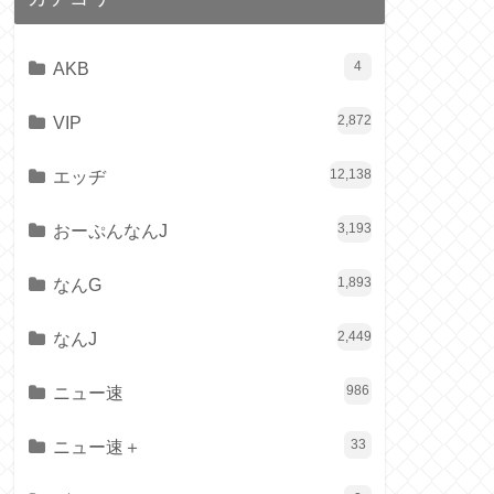
AKB
4
VIP
2,872
エッヂ
12,138
おーぷんなんJ
3,193
なんG
1,893
なんJ
2,449
ニュー速
986
ニュー速＋
33