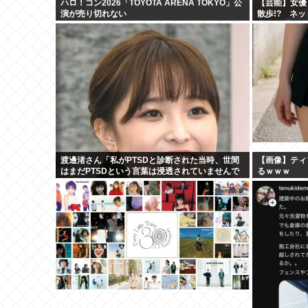
ハロ！コン2026「TOYOTA ARENA TOKYO」公
【芸能】女優
演が売り切れない
散歩!? ネ
出す」「セク
渡邊渚さん「私がPTSDと診断された当時、世間
【画像】ティ
はまだPTSDという言葉は浸透されていませんで
るｗｗｗ
した」