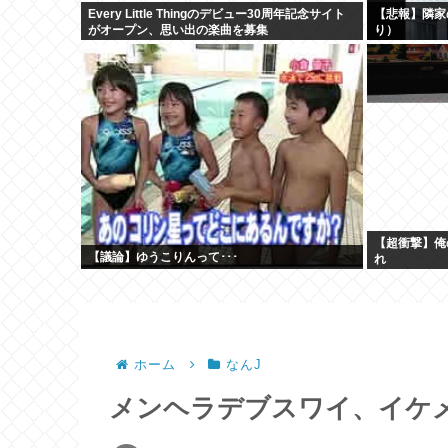
Every Little Thingのデビュー30周年記念サイト
【悲報】隣家
がオープン、思い出の楽曲を募集
り）
【超衝撃】俺
【議論】ゆうこりんって･･･
れ
ホーム
なんJ
メンヘラデブスワイ、イケ