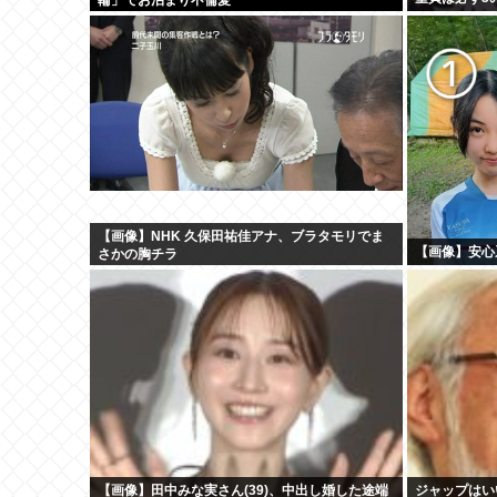
【画像】NHK 久保田祐佳アナ、ブラタモリでま
【画像】安心
さかの胸チラ
【画像】田中みな実さん(39)、中出し婚した途端
ジャップはい