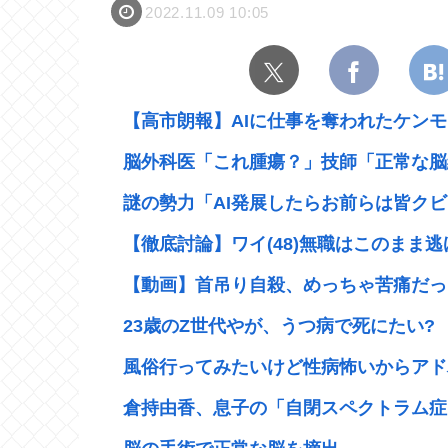
2022.11.09 10:05
【高市朗報】AIに仕事を奪われたケンモ
脳外科医「これ腫瘍？」技師「正常な脳組
謎の勢力「AI発展したらお前らは皆クビ
【徹底討論】ワイ(48)無職はこのまま
【動画】首吊り自殺、めっちゃ苦痛だっ
23歳のZ世代やが、うつ病で死にたい?
風俗行ってみたいけど性病怖いからアド
倉持由香、息子の「自閉スペクトラム症」