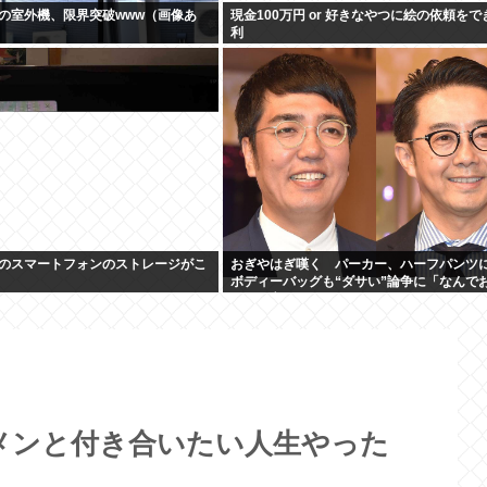
の室外機、限界突破www（画像あ
現金100万円 or 好きなやつに絵の依頼を
利
のスマートフォンのストレージがこ
おぎやはぎ嘆く パーカー、ハーフパンツ
ボディーバッグも“ダサい”論争に「なんで
んだけ言われるの？」
メンと付き合いたい人生やった