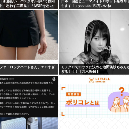
・加藤あい バスタオル巻いて館内
日本「国産ヒューマノイドロボット発表 中
ット「思わず二度見」「IWGPを思い
ちます！」youtubeで1万いいね
シーサンキュー」
ファ・ロックハートさん、エロすぎ
モノクロでロックに決める池田瑛紗ちゃん
ぎる！！！【乃木坂46】