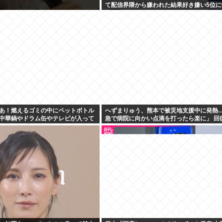
て配信界隈から嫌われた結果好き嫌い5位に
あ！燃えるゴミの中にペットボトル
へずまりゅう、熊本で被災地支援中に発熱…
中華鍋やドラム缶やテレビが入って
急で病院に向かい点滴を打ったら楽に」 回
告