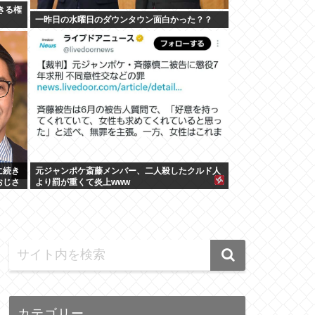
できる権
一昨日の水曜日のダウンタウン面白かった？？
に続き
元ジャンポケ斎藤メンバー、二人殺したクルド人
おじさ
より罰が重くて炎上www
カテゴリー