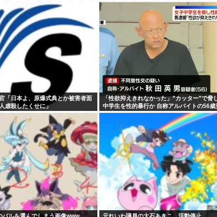
官「日本よ、原爆式典とか被害者面
「性欲抑えきれなかった」”カッター”で脅
人虐殺したくせに」
中学生を性的暴行か 自称アルバイトの56歳
逮捕
のパルを選んでしまう画像www
元れいわ議員の大石あきこ、活動停止