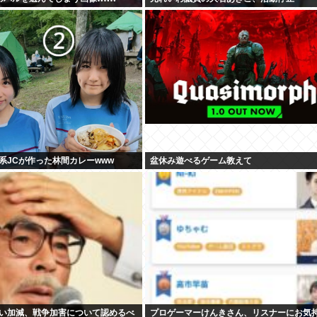
系JCが作った林間カレーwww
盆休み遊べるゲーム教えて
い加減、戦争加害について認めるべ
プロゲーマーけんきさん、リスナーにお気