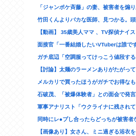
「ジャンポケ斉藤」の妻、被害者を煽り続
竹田くんよりバカな医師、見つかる。頭打
【動画】 35歳美人ママ 、TV探偵ナイス
面接官「一番結婚したいVTuberは誰です
ガチ底辺「空調服ってけっこう値段する
【討論】太麺のラーメンありがたがってる
メルカリで買ったほうがガチでお得なも
石破茂、「被爆体験者」との面会で発言認
軍事アナリスト「ウクライナに残されてい
同時にレ●プし合ったらどっちが被害者
【画像あり】女さん、ミニ過ぎる浴衣を着