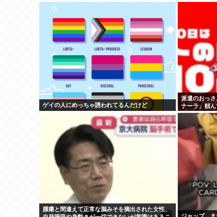
派遣のおっさ
ゲイの人にめっちゃ誘われてるんだけど
ナーラ」頼ん
いつも同じの
腫瘍と間違えて正常な脳みそを摘出された女性、
ジャップ、ま
自発呼吸や身動きが一切できないが意識はあるこ