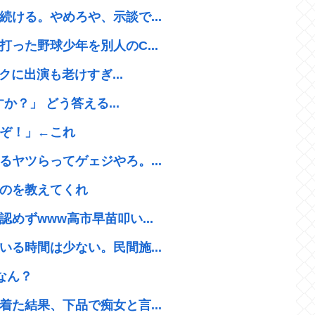
ける。やめろや、示談で...
った野球少年を別人のC...
クに出演も老けすぎ...
か？」 どう答える...
ぞ！」←これ
ヤツらってゲェジやろ。...
のを教えてくれ
めずwww高市早苗叩い...
る時間は少ない。民間施...
なん？
た結果、下品で痴女と言...