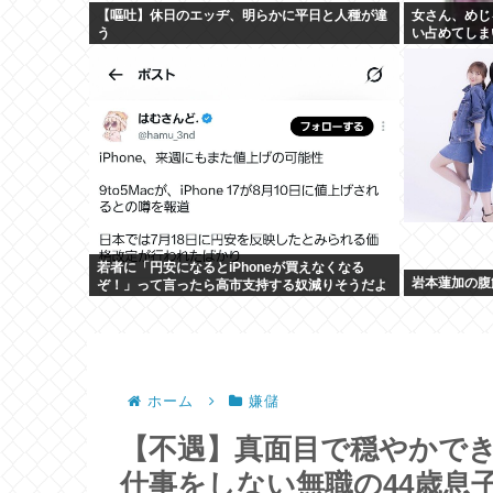
【嘔吐】休日のエッヂ、明らかに平日と人種が違
女さん、めじ
う
い占めてしま
若者に「円安になるとiPhoneが買えなくなる
岩本蓮加の腹筋
ぞ！」って言ったら高市支持する奴減りそうだよ
な
ホーム
嫌儲
【不遇】真面目で穏やかでき
仕事をしない無職の44歳息