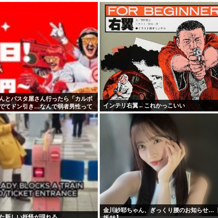
んとパスタ屋さん行ったら「カルボ
インテリ右翼←これかっこいい
でてドン引き…なんで弱者男性って
しか食べないの？
金川紗耶ちゃん、ぎっくり腰のお知らせ…
た新しい妖怪が現れる…
坂46】