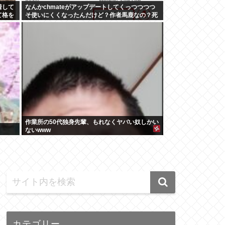
着して
なんかchmateがアップデートしてくっつつつつ
て格を
そ使いにくくなったんだけど？作者馬鹿なの？死
ぬの？
作業所の50代独身先輩、もれなくヤバい奴しかい
ないwww
カテゴリー