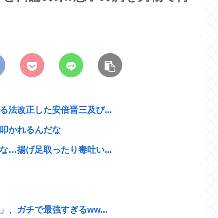
法改正した安倍晋三及び...
叩かれるんだな
…揚げ足取ったり毒吐い...
、ガチで最強すぎるww...