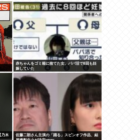
赤ちゃんをゴミ箱に捨てた女、パパ活で8回も妊
娠していた
【乃木
佐藤二朗さん主演の「踊る」スピンオフ作品、結
局撮影中止が決定www