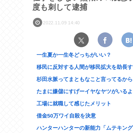
度も刺して逮捕
2022.11.09 14:40
一生夏か一生冬どっちがいい？
移民に反対する人間が移民拡大を助長する
杉田水脈ってまともなこと言ってるから
たまに嫌儲にすげーイヤなヤツがいるよな
工場に就職して感じたメリット
借金50万ワイ自殺を決意
ハンターハンターの新能力「ムテキング」