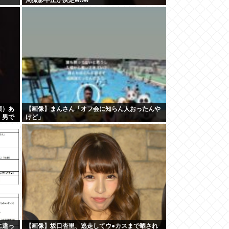
頃）あ
【画像】まんさん「オフ会に知らん人おったんや
、男で
けど」
に違っ
【画像】坂口杏里、逃走してウ●カスまで晒され