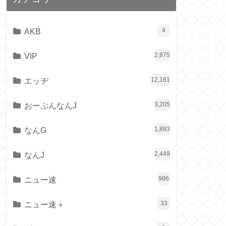
AKB
4
VIP
2,875
エッヂ
12,161
おーぷんなんJ
3,205
なんG
1,893
なんJ
2,449
ニュー速
986
ニュー速＋
33