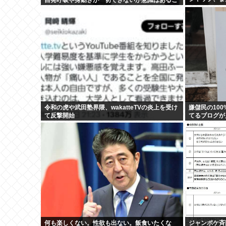
とが判明
令和の虎や武田塾界隈、wakatteTVの炎上を受け
嫌儲民の10
て反撃開始
てるブログが
何も楽しくない。性欲も出ない。飯食いたくな
ジャンポケ斉