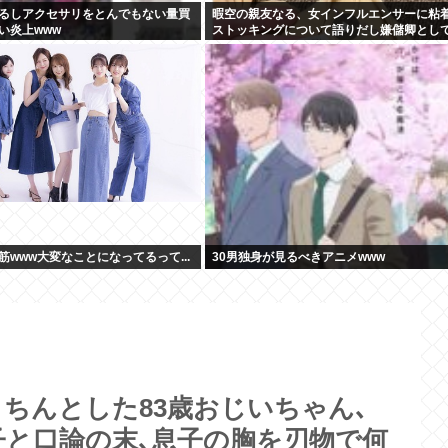
るしアクセサリをとんでもない量買
暇空の親友なる、女インフルエンサーに粘
い炎上www
ストッキングについて語りだし嫌儲卿とし
見せつける
www大変なことになってるって...
30男独身が見るべきアニメwww
ちんとした83歳おじいちゃん､
子と口論の末､息子の胸を刃物で何