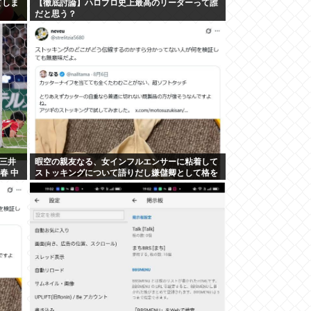
てしま
【徹底討論】ハロプロ史上最高のリーダーって誰
だと思う？
三井
暇空の親友なる、女インフルエンサーに粘着して
春 中
ストッキングについて語りだし嫌儲卿として格を
見せつける