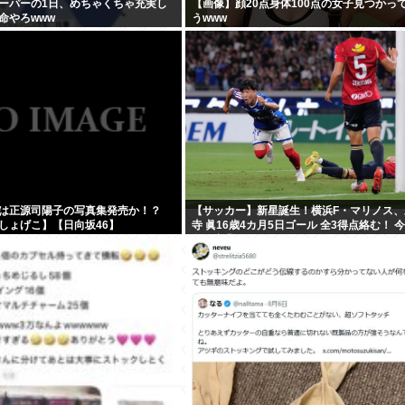
ーパーの1日、めちゃくちゃ充実し
【画像】顔20点身体100点の女子見つかっ
命やろwww
うwww
は正源司陽子の写真集発売か！？
【サッカー】新星誕生！横浜F・マリノス、
しょげこ】【日向坂46】
寺 眞16歳4カ月5日ゴール 全3得点絡む！ 今
学を卒業したばかり