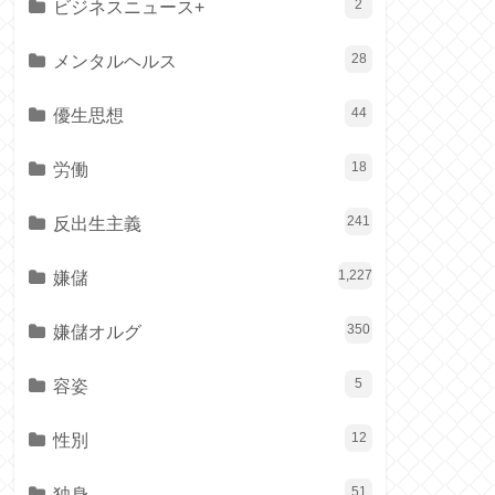
ビジネスニュース+
2
メンタルヘルス
28
優生思想
44
労働
18
反出生主義
241
嫌儲
1,227
嫌儲オルグ
350
容姿
5
性別
12
独身
51