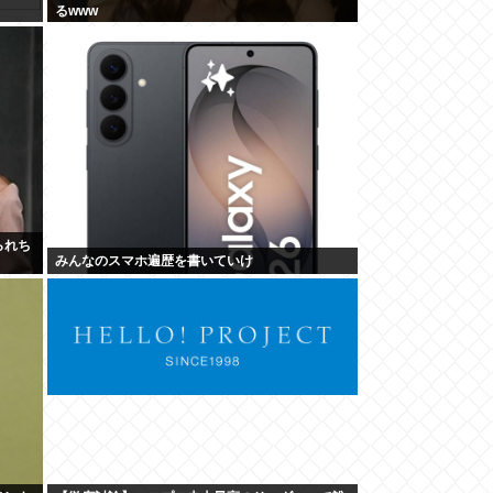
るwww
られち
みんなのスマホ遍歴を書いていけ