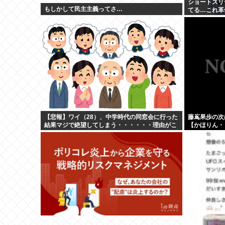
ショートスリ
もしかして民主主義ってさ…
てる…これ革
【悲報】ワイ（28）、中学時代の同窓会に行った
藤嶌果歩の次
結果マジで絶望してしまう・・・・・・理由がこ
【かほりん・
ちら・・・・・・