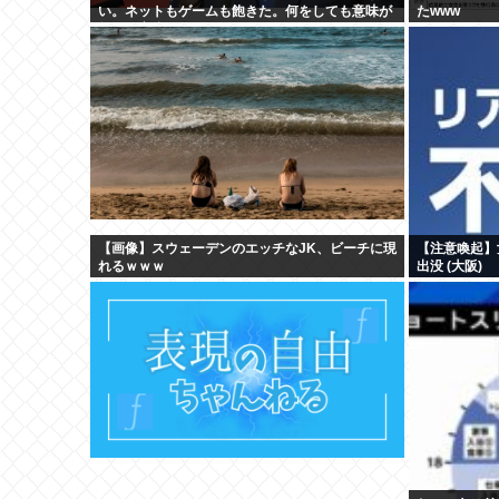
い。ネットもゲームも飽きた。何をしても意味が
たwww
無い。安倍晋三
【画像】スウェーデンのエッチなJK、ビーチに現
【注意喚起】
れるｗｗｗ
出没 (大阪)