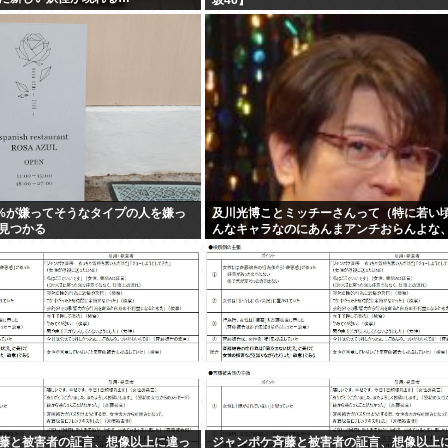
0%が嫌ってそうなタイプの人を嫌っ
及川光博ことミッチーさんって（特に若い
見つかる
んなキャラなのにあんまアンチおらんよな
も
藤と被害者の証言、想像以上に違っ
ジャンポケ斉藤と被害者の証言、想像以上