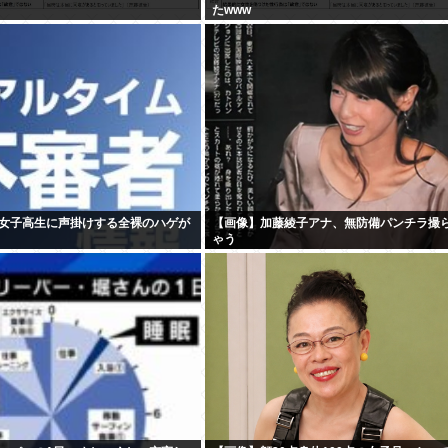
たwww
女子高生に声掛けする全裸のハゲが
【画像】加藤綾子アナ、無防備パンチラ撮
ゃう