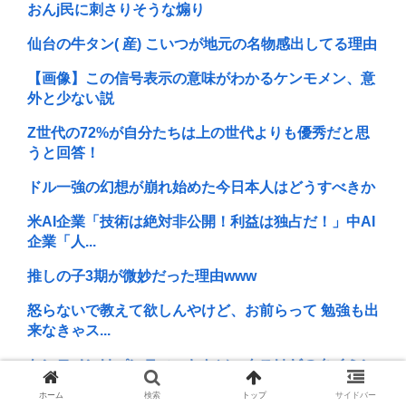
おんj民に刺さりそうな煽り
仙台の牛タン( 産) こいつが地元の名物感出してる理由
【画像】この信号表示の意味がわかるケンモメン、意
外と少ない説
Z世代の72%が自分たちは上の世代よりも優秀だと思
うと回答！
ドル一強の幻想が崩れ始めた今日本人はどうすべきか
米AI企業「技術は絶対非公開！利益は独占だ！」中AI
企業「人...
推しの子3期が微妙だった理由www
怒らないで教えて欲しんやけど、お前らって 勉強も出
来なきゃス...
ケンモメンはパンティーとかソックスはどのタイミン
グで買い替え...
ホーム
検索
トップ
サイドバー