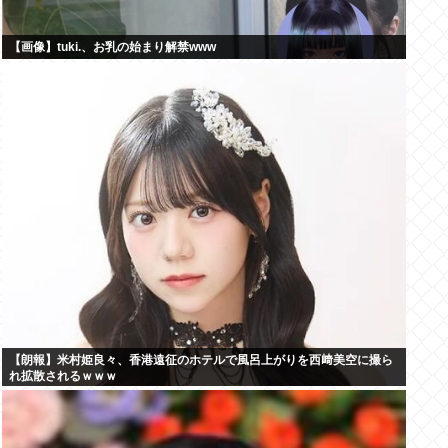
【画像】tuki.、お乳の始まり解禁www
【朗報】米村姫良々、香港遠征のホテルで風呂上がりを西﨑美空に撮ら
れ拡散されるｗｗｗ