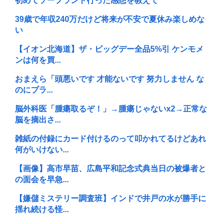
初めてソープランド行った感想を教えて
39歳で年収240万だけど将来が不安で夏休み楽しめな
い
【イオン北海道】ザ・ビッグデー全品5%引 ケンモメ
ンは何を買...
おまえら「頭悪いです 才能ないです 努力しません な
のにプラ...
脳外科医「腫瘍取るぞ！」→腫瘍じゃないx2→正常な
脳を摘出さ...
雑紙の付録にカード付けるのって叩かれてるけどあれ
何がいけない...
【画像】高市早苗、広島平和記念式典当日の被爆者と
の面会を早急...
【嫌儲ミステリー調査班】インドで井戸の水が勝手に
揺れ続ける怪...