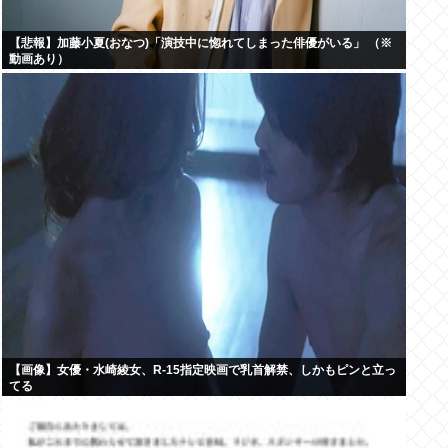
【悲報】加藤小夏(おなつ)「演技中に惚れてしまった俳優がいる」 （※
動画あり）
【画像】女優・水崎綾女、R-15指定映画で乳首解禁、しかもピンと立っ
てる