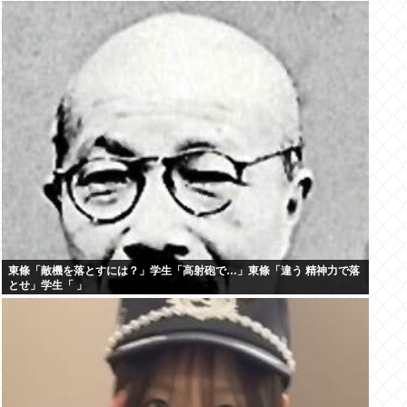
東條「敵機を落とすには？」学生「高射砲で…」東條「違う 精神力で落
とせ」学生「 」