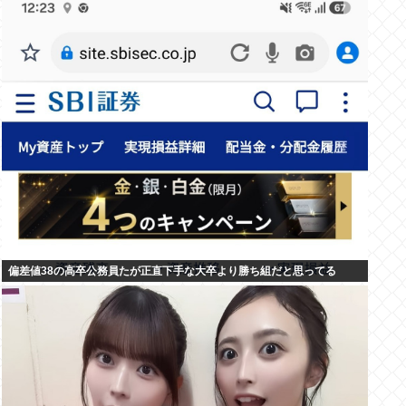
偏差値38の高卒公務員たが正直下手な大卒より勝ち組だと思ってる