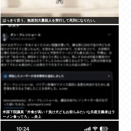
はっきり言う、無差別大量殺人を実行して死刑になりたい。
米国下院議員「外食が高い？負け犬どもお前らみたいな共産主義者はラ
ーメン食ってろ」→炎上