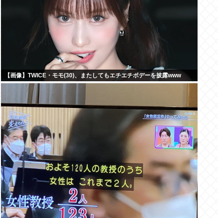
【画像】TWICE・モモ(30)、またしてもエチエチボデーを披露www