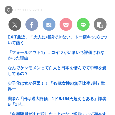
2022.11.09 22:10
EXIT兼近、「大人に相談できない」トー横キッズにつ
いて熱く...
「フォールアウト4」→コイツがいまいち評価されな
かった理由
なんでケンモメンって白人と日本を憎んでて中韓を愛
してるの？
少子化は女が原因！！「49歳女性の無子比率3割」世
界一
識者A「円は過大評価、1ドル164円超えもある」識者
B「1ド...
「自衛隊員がまだ犯したことのない犯罪」って存在す