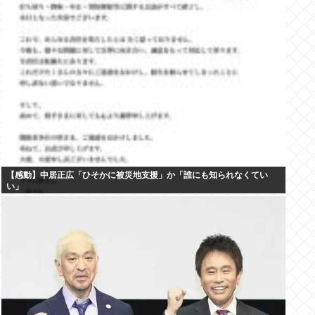
【感動】中居正広「ひそかに被災地支援」か「誰にも知られなくてい
い」