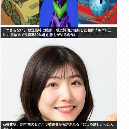
「つまらない」 放送当時は酷評… 後に評価が逆転した傑作『ルパン三
世』 再放送で視聴率30%超え 誰もが知る名作に
石橋貴明、24年前のセクハラ被害者から許される「むしろ嬉しかったん