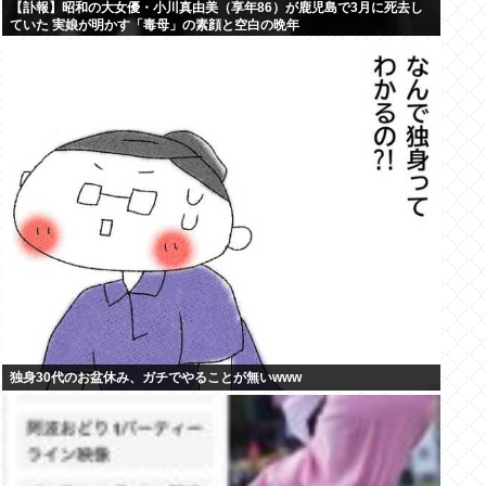
【訃報】昭和の大女優・小川真由美（享年86）が鹿児島で3月に死去し
ていた 実娘が明かす「毒母」の素顔と空白の晩年
独身30代のお盆休み、ガチでやることが無いwww