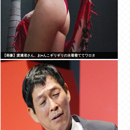
【画像】渡邊渚さん、お●んこギリギリの水着着ててワロタ