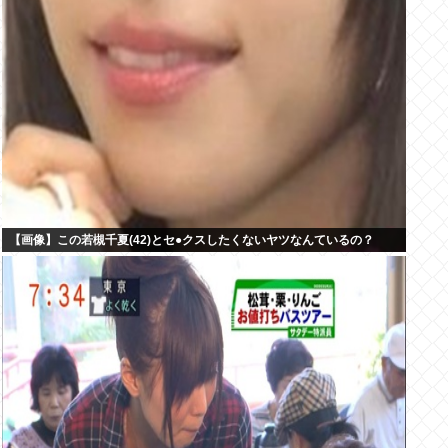
【画像】この若槻千夏(42)とセ●クスしたくないヤツなんているの？