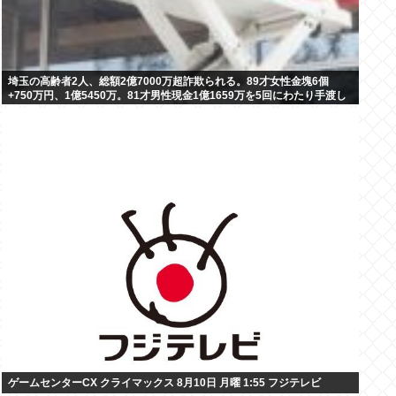
埼玉の高齢者2人、総額2億7000万超詐欺られる。89才女性金塊6個
+750万円、1億5450万。81才男性現金1億1659万を5回にわたり手渡し
ゲームセンターCX クライマックス 8月10日 月曜 1:55 フジテレビ