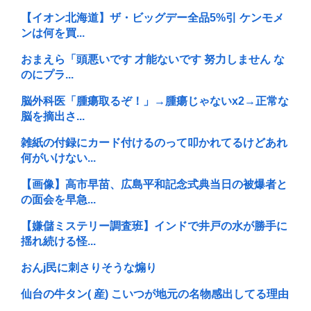
【イオン北海道】ザ・ビッグデー全品5%引 ケンモメ
ンは何を買...
おまえら「頭悪いです 才能ないです 努力しません な
のにプラ...
脳外科医「腫瘍取るぞ！」→腫瘍じゃないx2→正常な
脳を摘出さ...
雑紙の付録にカード付けるのって叩かれてるけどあれ
何がいけない...
【画像】高市早苗、広島平和記念式典当日の被爆者と
の面会を早急...
【嫌儲ミステリー調査班】インドで井戸の水が勝手に
揺れ続ける怪...
おんj民に刺さりそうな煽り
仙台の牛タン( 産) こいつが地元の名物感出してる理由