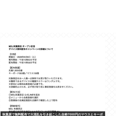
秋葉原で無料配布で大混乱を引き起こした自称7000円のマウスとキーボ