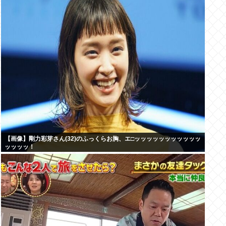
【画像】剛力彩芽さん(32)のふっくらお胸、エ□ッッッッッッッッッッッ
ッッッッ！