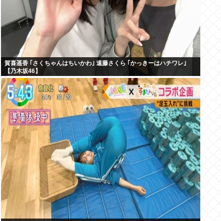
賀喜遥香 ｢さくちゃんはちいかわ｣ 遠藤さくら ｢かっきーはハチワレ｣
【乃木坂46】