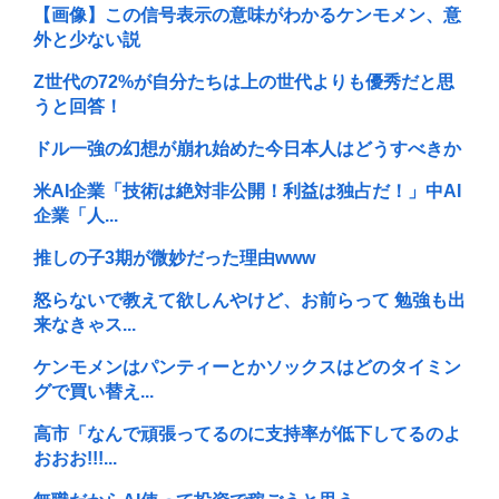
【画像】この信号表示の意味がわかるケンモメン、意
外と少ない説
Z世代の72%が自分たちは上の世代よりも優秀だと思
うと回答！
ドル一強の幻想が崩れ始めた今日本人はどうすべきか
米AI企業「技術は絶対非公開！利益は独占だ！」中AI
企業「人...
推しの子3期が微妙だった理由www
怒らないで教えて欲しんやけど、お前らって 勉強も出
来なきゃス...
ケンモメンはパンティーとかソックスはどのタイミン
グで買い替え...
高市「なんで頑張ってるのに支持率が低下してるのよ
おおお!!!...