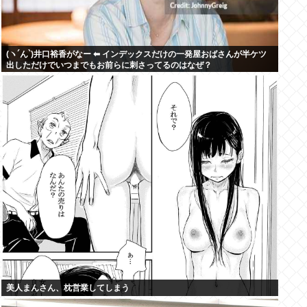
(ヽ´ん`)井口裕香がなー ⬅ インデックスだけの一発屋おばさんが半ケツ
出しただけでいつまでもお前らに刺さってるのはなぜ？
美人まんさん、枕営業してしまう