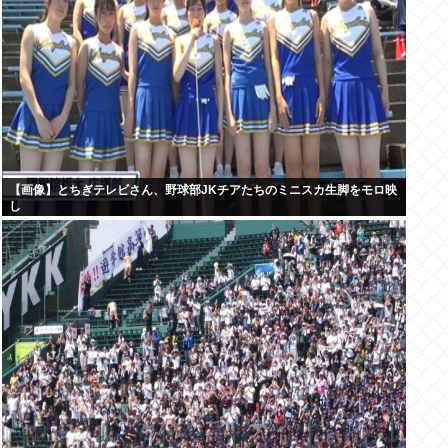
【画像】とちぎテレビさん、野球部JKチアたちのミニスカ生脚をモロ映
し