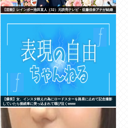
【芸能】レインボー池田直人（32）元読売テレビ・佐藤佳奈アナが結婚
【爆笑】女、インスタ映えの為にロードスターを路肩に止めて記念撮影
していたら後続車に突っ込まれて咽び泣くwww