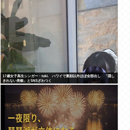
17歳女子高生シンガー・tuki. ハワイで素顔以外ほぼ全部出し 「隠し
きれない美貌」とSNSざわつく