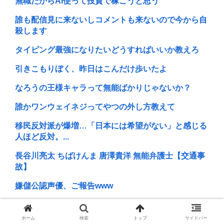
無職だからAI使って投資で稼ごうと思う
誰も配信見に来ないしコメントも来ないので今から自
殺します
タイピング最強になりたいどうすればいいか教えろ
引きこもりぼく、昨日はこんだけ歩いたよ
なろうの王様キャラって無能ばかりじゃないか？
誰かワンウェイネジってやつの外し方教えて
移民反対派が爆増…「日本には希望がない」と感じる
人ほど反対。...
長谷川亮太 ちばけんま 唐澤貴洋 無能弁護士【交通事
故】
嫌儲公認声優、ご報告www
ワイ「ゴリラに勝てる方法を教えて、っと…」
ホーム
検索
トップ
サイドバー
松戸市の77連勤医師 自殺