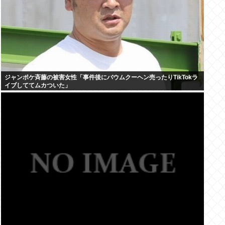
ジャンポケ斉藤の被害女性「事件後にバウムクーヘン売ったりTikTokラ
イブしててムカついた」