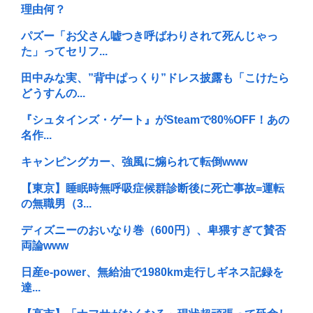
理由何？
パズー「お父さん嘘つき呼ばわりされて死んじゃっ
た」ってセリフ...
田中みな実、”背中ぱっくり”ドレス披露も「こけたら
どうすんの...
『シュタインズ・ゲート』がSteamで80%OFF！あの
名作...
キャンピングカー、強風に煽られて転倒www
【東京】睡眠時無呼吸症候群診断後に死亡事故=運転
の無職男（3...
ディズニーのおいなり巻（600円）、卑猥すぎて賛否
両論www
日産e-power、無給油で1980km走行しギネス記録を
達...