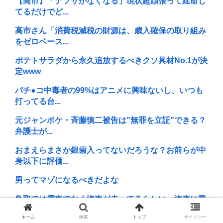
【高市】「ナフサがなくなる」現状超頑張って延命し
てるだけでど...
高市さん「消費税減税の財源は、歳入確保の取り組み
をゼロベース...
ポテトサラダから永久追放するべきクソ具材No.1が決
定www
パチ●コ中毒者の99%はアニメに興味ないし、いつも
打ってる台...
元ジャンポケ・斉藤慎二被告は”無罪を立証”できる？
弁護士が...
おまえらまさか銀歯入ってないだろうな？お前らが中
身以下に評価...
男ってマゾになるべきだよな
鳥取では電車でなく汽車が走ってるらしい。汽車に乗
った10代女...
ホーム
検索
トップ
サイドバー