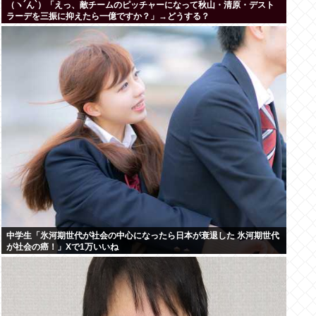
（ヽ´ん`）「えっ、敵チームのピッチャーになって秋山・清原・デスト
ラーデを三振に抑えたら一億ですか？」→どうする？
中学生「氷河期世代が社会の中心になったら日本が衰退した 氷河期世代
が社会の癌！」Xで1万いいね