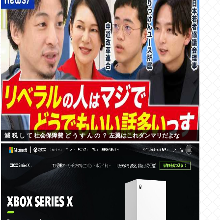
減 税 し て 社会保障費 ど う す ん の ？ 左翼はこれダンマリだよな