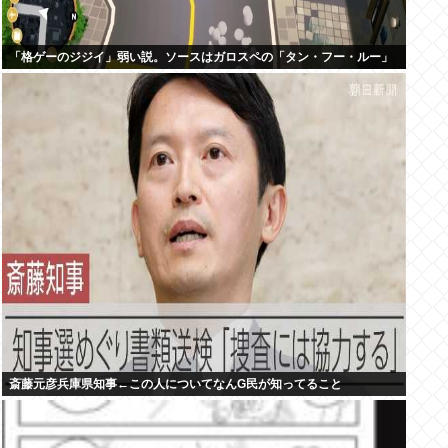
「格ゲーのジジイ」弱い説。ソースはガロスペの「タン・フー・ルー」
斎藤元彦兵庫県知事←この人についてなんG民が知ってること