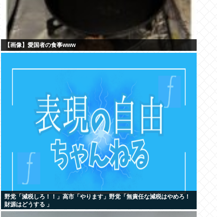
【画像】愛国者の食事www
野党「減税しろ！！」高市「やります」野党「無責任な減税はやめろ！
財源はどうする 」