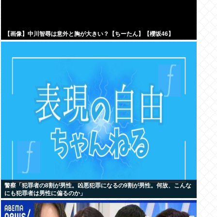
【画像】中川智尋は意外と胸が大きい？【ちーたん】【櫻坂46】
警察「犯罪者の8割が男性。凶悪犯罪になるの9割が男性。何故、こんな
にも犯罪者は男性に偏るのか」