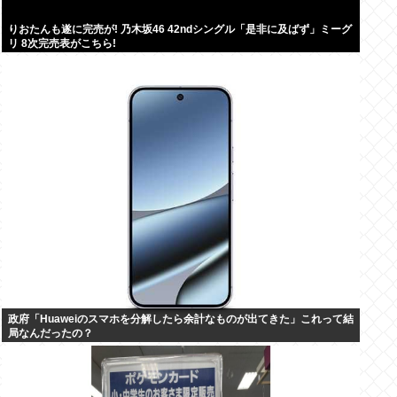
りおたんも遂に完売が! 乃木坂46 42ndシングル「是非に及ばず」ミーグ
リ 8次完売表がこちら!
政府「Huaweiのスマホを分解したら余計なものが出てきた」これって結
局なんだったの？