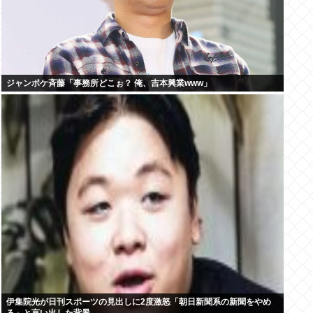
ジャンポケ斉藤「事務所どこぉ？ 俺、吉本興業www」
伊集院光が日刊スポーツの見出しに2度激怒「朝日新聞系の新聞をやめ