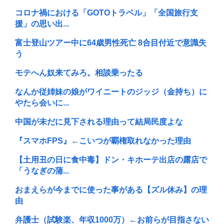
コロナ禍における「GOTOトラベル」「全国旅行支
援」の思い出...
富士登山ツアー中に64歳男性死亡 8合目付近で意識失
う
モテへん奴来てみろ。相談乗ったる
なんか従姉妹の娘がワイニートのジッジ（金持ち）に
やたら会いに...
中国が未だに見下される理由って結局民度よな
『スマホFPS』←こいつが覇権取れなかった理由
【土用丑の日に食中毒】ドン・キホーテ出店の露店で
「うなぎの蒲...
おまえらが今までに使った事がある【ズル休み】の理
由
弁護士（試験楽、年収1000万）←お前らが目指さない