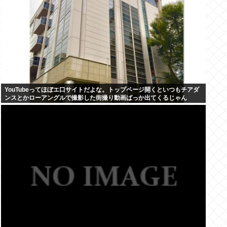
YouTubeってほぼエ口サイトだよな。トップページ開くといつもチアダ
ンスとかローアングルで撮影した街撮り動画ばっか出てくるじゃん