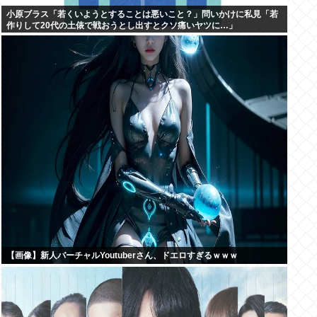
小原ブラス「若くいようとすることは悪いこと？」問いかけに私見「若
作りして20代の土俵で戦おうとし出すとクソ痛いヤツに…」
【画像】新人バーチャルYoutuberさん、ドエロすぎるｗｗｗ