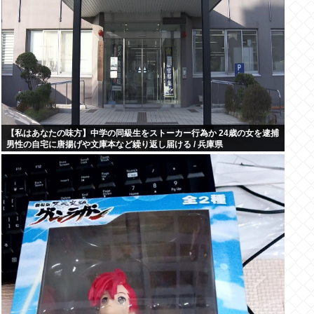
【私はあなたの味方】中学の同級生をストーカー行為か 24歳の女を逮捕
男性の自宅に唐揚げや文庫本など繰り返し届ける / 兵庫県