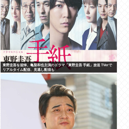
東野圭吾を追悼、亀梨和也主演のドラマ「東野圭吾 手紙」放送 TVerで
リアルタイム配信、見逃し配信も