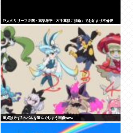
巨人のリリーフ左腕・高梨雄平「左手薬指に指輪」でお泊まり不倫愛
童貞は必ず3のパルを選んでしまう画像www