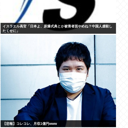
イスラエル高官「日本よ、原爆式典とか被害者面やめね？中国人虐殺し
たくせに」
【悲報】コレコレ、月収1億円www