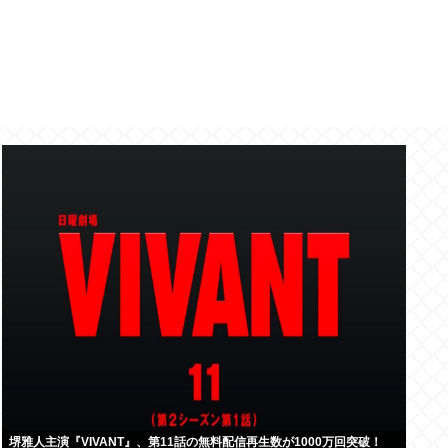
堺雅人主演『VIVANT』、第11話の無料配信再生数が1000万回突破！