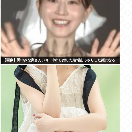
【画像】田中みな実さん(39)、中出し婚した途端あっさりした顔になる