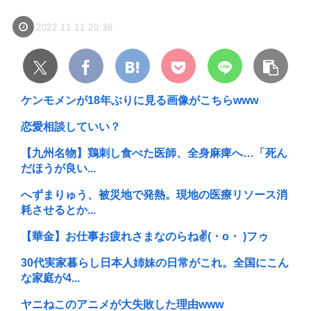
2022.11.11 20:36
ケンモメンが18年ぶりに見る画像がこちらwww
恋愛相談していい？
【九州名物】鶏刺し食べた医師、全身麻痺へ…「死ん
だほうが良い...
へずまりゅう、被災地で発熱。現地の医療リソース消
耗させるとか...
【華金】お仕事お疲れさまなのらね✌(・o・ )フゥ
30代実家暮らし日本人姉妹の日常がこれ。全国にこん
な家庭が4...
ヤニねこのアニメが大失敗した理由www