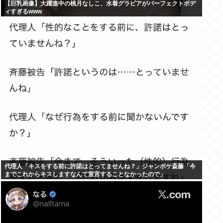
【巨乳画像】大躍進中の桃月なしこ、水着グラビアがパーフェクトボデ
ィすぎるwww
代理人「キスをする前に許諾はとってませんね？」ジャンポケ斎藤「今
までこれからキスしますなんて宣言することなかったので」