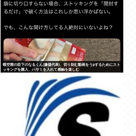
暇空茜の臣下のなるくん(嫌儲代表)、切り刻む動画をうpするためにスト
ッキングを購入、ハサミを入れて感触を楽しむ