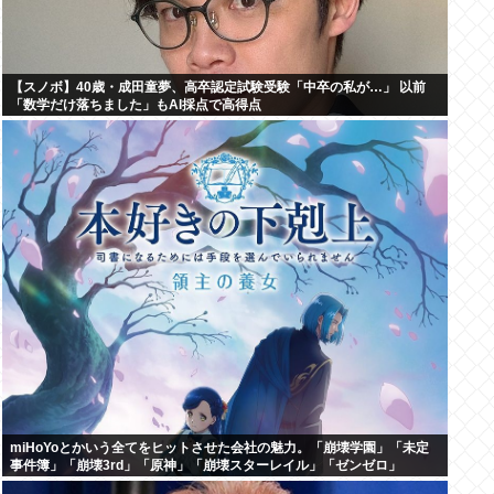
【スノボ】40歳・成田童夢、高卒認定試験受験「中卒の私が…」 以前
「数学だけ落ちました」もAI採点で高得点
miHoYoとかいう全てをヒットさせた会社の魅力。「崩壊学園」「未定
事件簿」「崩壊3rd」「原神」「崩壊スターレイル」「ゼンゼロ」