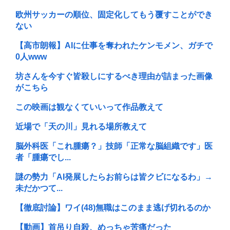
欧州サッカーの順位、固定化してもう覆すことができ
ない
【高市朗報】AIに仕事を奪われたケンモメン、ガチで
0人www
坊さんを今すぐ皆殺しにするべき理由が詰まった画像
がこちら
この映画は観なくていいって作品教えて
近場で「天の川」見れる場所教えて
脳外科医「これ腫瘍？」技師「正常な脳組織です」医
者「腫瘍でし...
謎の勢力「AI発展したらお前らは皆クビになるわ」→
未だかつて...
【徹底討論】ワイ(48)無職はこのまま逃げ切れるのか
【動画】首吊り自殺、めっちゃ苦痛だった