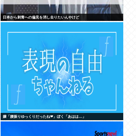
日本から刺青への偏見を消し去りたいんやけど
嬢「腰振りゆっくりだったね❤」ぼく「あはは…」