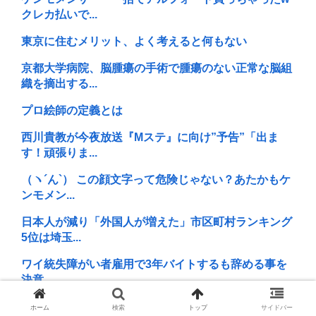
クレカ払いで...
東京に住むメリット、よく考えると何もない
京都大学病院、脳腫瘍の手術で腫瘍のない正常な脳組
織を摘出する...
プロ絵師の定義とは
西川貴教が今夜放送『Mステ』に向け”予告”「出ま
す！頑張りま...
（ヽ´ん`） この顔文字って危険じゃない？あたかもケ
ンモメン...
日本人が減り「外国人が増えた」市区町村ランキング
5位は埼玉...
ワイ統失障がい者雇用で3年バイトするも辞める事を
決意
【正論】映画通「吹き替えは絶対ダメ。生の演技を聞
ホーム
検索
トップ
サイドバー