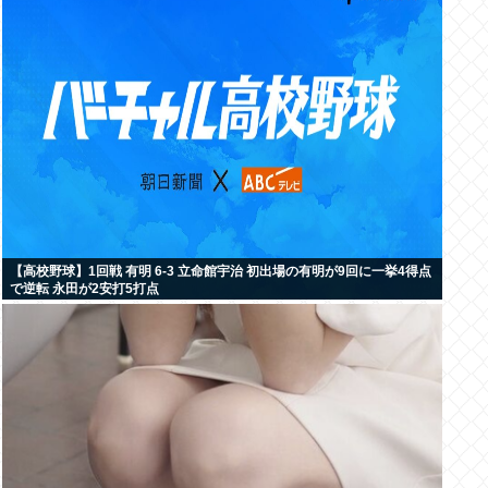
【高校野球】1回戦 有明 6-3 立命館宇治 初出場の有明が9回に一挙4得点
で逆転 永田が2安打5打点