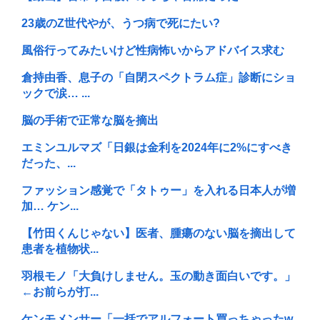
23歳のZ世代やが、うつ病で死にたい?
風俗行ってみたいけど性病怖いからアドバイス求む
倉持由香、息子の「自閉スペクトラム症」診断にショ
ックで涙… ...
脳の手術で正常な脳を摘出
エミンユルマズ「日銀は金利を2024年に2%にすべき
だった、...
ファッション感覚で「タトゥー」を入れる日本人が増
加… ケン...
【竹田くんじゃない】医者、腫瘍のない脳を摘出して
患者を植物状...
羽根モノ「大負けしません。玉の動き面白いです。」
←お前らが打...
ケンモメンサー「一括でアルフォート買っちゃったw