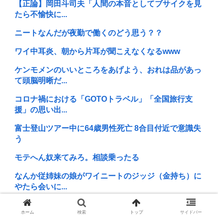
【正論】岡田斗司夫「人間の本音としてブサイクを見
たら不愉快に...
ニートなんだが夜勤で働くのどう思う？？
ワイ中耳炎、朝から片耳が聞こえなくなるwww
ケンモメンのいいところをあげよう、おれは品があっ
て頭脳明晰だ...
コロナ禍における「GOTOトラベル」「全国旅行支
援」の思い出...
富士登山ツアー中に64歳男性死亡 8合目付近で意識失
う
モテへん奴来てみろ。相談乗ったる
なんか従姉妹の娘がワイニートのジッジ（金持ち）に
やたら会いに...
中国が未だに見下される理由って結局民度よな
ホーム
検索
トップ
サイドバー