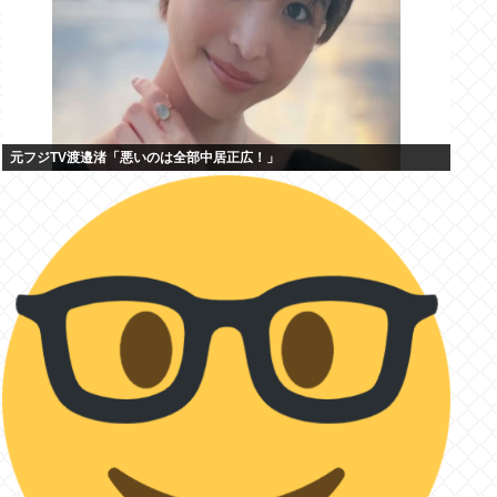
元フジTV渡邉渚「悪いのは全部中居正広！」