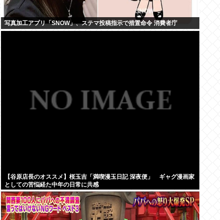
写真加工アプリ「SNOW」、ステマ投稿指示で措置命令 消費者庁
【谷原店長のオススメ】桜玉吉「満喫漫玉日記 深夜便」 ギャグ漫画家
としての苦悩経た中年の日常に共感