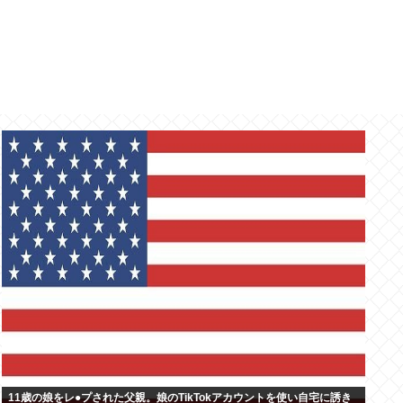
11歳の娘をレ●プされた父親。娘のTikTokアカウントを使い自宅に誘き