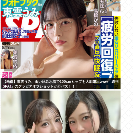
【画像】東雲うみ、食い込み水着で100cmヒップを大胆露出www「週刊
SPA!」のグラビアオフショットが万バズ！！！