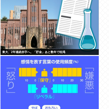
東大、2年連続赤字へ。「貯金」あと数年で枯渇