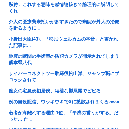
黙祷←これする意味を感情論抜きで論理的に説明して
くれ
外人の医療費未払いが多すぎたので病院が外人の治療
を断るように...
小野田大臣(43)、「移民ウェルカムの本音」と書かれ
た記事に...
地震の瞬間の手術室の防犯カメラが開示されてしまう
熊本県八代
サイバーコネクトツー取締役松山洋、ジャンプ垢にブ
ロックされて...
魔女の宅急便初見僕、結構な鬱展開でビビる
例の自殺配信、ウッキウキでXに拡散されまくるwww
若者が海離れする理由 1位、「平成の香りがする」だ
った… た...