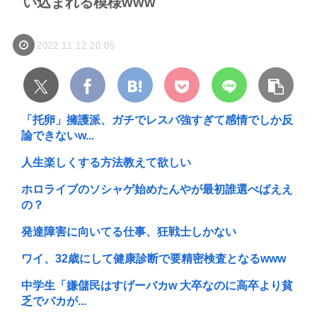
い込まれる模様www
2022.11.12 20:05
「托卵」擁護派、ガチでレスバ強すぎて感情でしか反
論できないw...
人生楽しくする方法教えて欲しい
ホロライブのソシャゲ始めたんやが最初誰選べばええ
の？
発達障害に向いてる仕事、狂戦士しかない
ワイ、32歳にして健康診断で要精密検査となるwww
中学生「嫌儲民はすげーバカw 大卒なのに高卒より貧
乏でバカが...