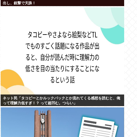
出し、銃撃で天誅！
ネット民「タコピーとかルックバックとか流れてくる感想を読むと、俺
って理解力低すぎ！？ って超凹む。つらい」