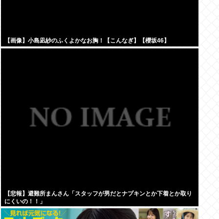
【画像】小島凪紗のふくよかなお胸！【こんなぎ】【櫻坂46】
【悲報】避難所まんさん「スタッフが男だとナプキンとか下着とか取り
にくいの！！」