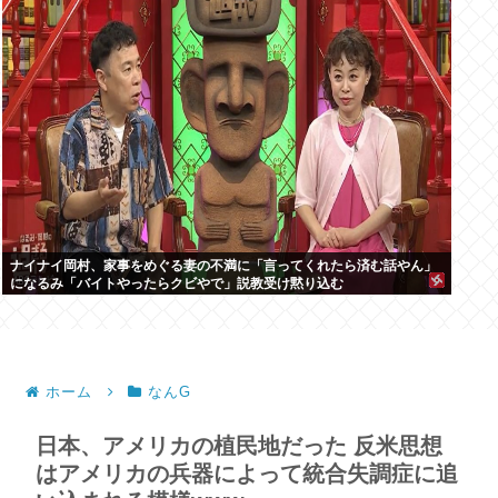
ナイナイ岡村、家事をめぐる妻の不満に「言ってくれたら済む話やん」
になるみ「バイトやったらクビやで」説教受け黙り込む
ホーム
なんG
日本、アメリカの植民地だった 反米思想
はアメリカの兵器によって統合失調症に追