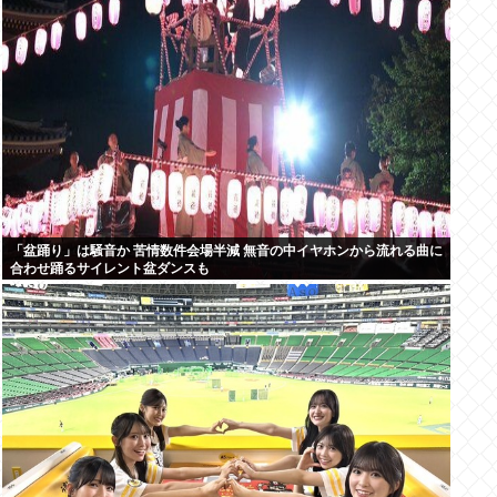
「盆踊り」は騒音か 苦情数件会場半減 無音の中イヤホンから流れる曲に
合わせ踊るサイレント盆ダンスも