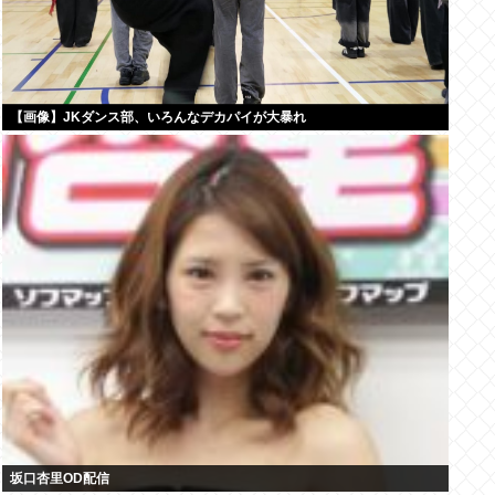
【画像】JKダンス部、いろんなデカパイが大暴れ
坂口杏里OD配信