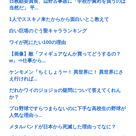
日教組委員長、辺野古事故に「学校が責めを負うのは
当然だ」 平...
1人でススキノ来たからから面白いとこ教えて
白い巨塔のぐう聖キャラランキング
ワイが死にたい100の理由
【画像】敵「フィギュアなんか買ってどうするの？
w」⇒仕事から...
ケンモメン「ちくしょうー！ 異世界に！ 異世界にさ
え行ければ...
だれかワイのジョジョの疑問について答えてくれん
か？
プロ野球ですらつまらないのに下手な高校生の野球が
人気な理由っ...
メタルバンドが日本から死滅した理由ってなに？