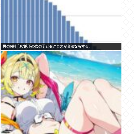
男の6割「JC以下の女の子とセクロスが合法ならする」