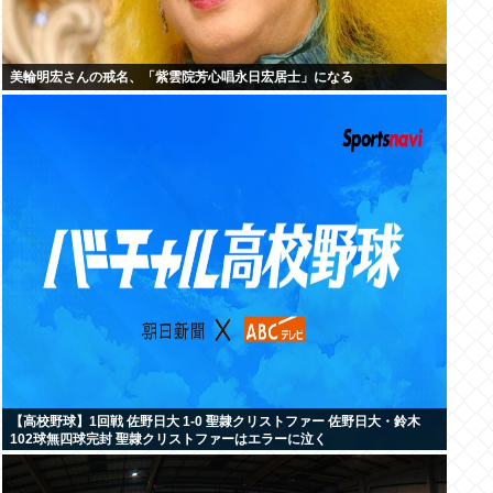
美輪明宏さんの戒名、「紫雲院芳心唱永日宏居士」になる
【高校野球】1回戦 佐野日大 1-0 聖隷クリストファー 佐野日大・鈴木
102球無四球完封 聖隷クリストファーはエラーに泣く