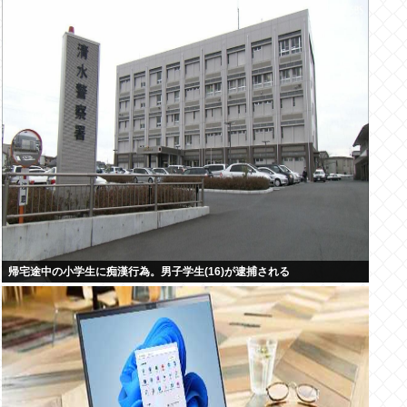
帰宅途中の小学生に痴漢行為。男子学生(16)が逮捕される