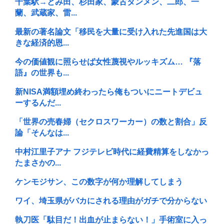
千葉駅→とみ田、杉田家、蒙古タンメン、二郎、一
蘭、武蔵家、雷...
最新の著名論文「移民を大量に受け入れた先進国は大
きな経済的恩...
今の価値観に照らせば女性蔑視やルッキズム… 『落
語』の世界も...
新NISA満額埋め終わったら俺もついにニートデビュ
ーするんだ...
「世界の売春婦（セクロスワーカー）の数と割合」反
論「そんなは...
中村江里子アナ フジテレビ時代に経費精算をしなかっ
たまさかの...
ケンモジサン、この数字が何か理解してしまう
ワイ、埼玉県がバカにされる理由がガチで分からない
執刀医「駄目だ！出血が止まらない！」手術室に入っ