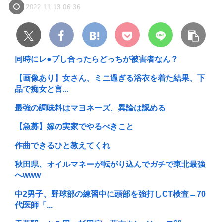
2022.11.13 06:36
同時にレ●プし合ったらどっちが被害者なん？
【画像あり】女さん、ミニ過ぎる浴衣を着た結果、下
品で痴女と言...
最強の調味料はマヨネーズ、異論は認める
【急募】嫁の実家でやるべきこと
作曲できるひと教えてくれ
秋田県、オイルマネーが転がり込んでガチで東北最強
へwww
中2男子、野球部の練習中に頭部を強打しCT検査→70
代医師「...