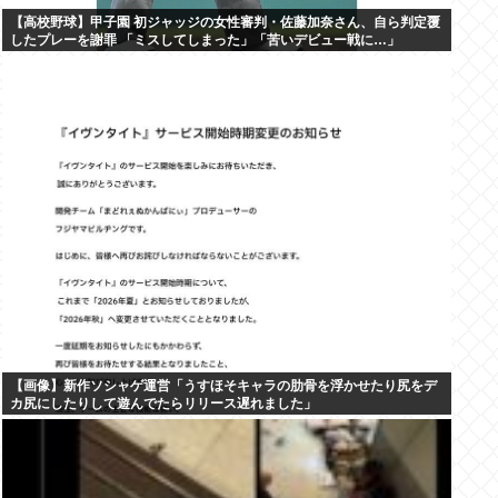
【高校野球】甲子園 初ジャッジの女性審判・佐藤加奈さん、自ら判定覆
したプレーを謝罪 「ミスしてしまった」「苦いデビュー戦に…」
【画像】新作ソシャゲ運営「うすほそキャラの肋骨を浮かせたり尻をデ
カ尻にしたりして遊んでたらリリース遅れました」