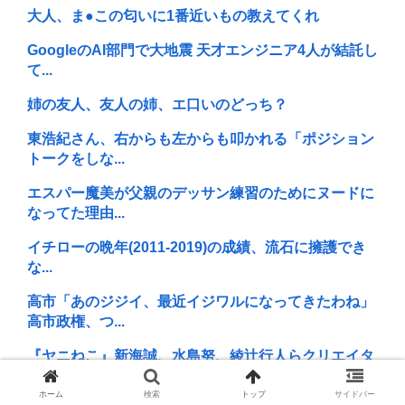
大人、ま●この匂いに1番近いもの教えてくれ
GoogleのAI部門で大地震 天才エンジニア4人が結託し
て...
姉の友人、友人の姉、エ口いのどっち？
東浩紀さん、右からも左からも叩かれる「ポジション
トークをしな...
エスパー魔美が父親のデッサン練習のためにヌードに
なってた理由...
イチローの晩年(2011-2019)の成績、流石に擁護でき
な...
高市「あのジジイ、最近イジワルになってきたわね」
高市政権、つ...
『ヤニねこ』新海誠、水島努、綾辻行人らクリエイタ
ーが絶賛 過...
ホーム
検索
トップ
サイドバー