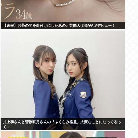
【速報】お茶の間を釘付けにしたあの元芸能人(34)がA.Vデビュー！
井上和さんと菅原咲月さんの『ふくらみ格差』大変なことになってるっ
て...