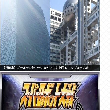
【視聴率】ゴールデン帯でテレ東がフジを上回る トップはテレ朝