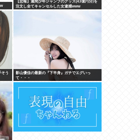
【悲報】週間少年ジャンプのグッズ(43億円分)を
w
注文し全てキャンセルした女逮捕www
手そう
影山優佳の最新の『下半身』ガチでエグいっ
て・・・