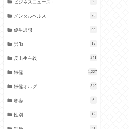
ビジネスニュース+
2
メンタルヘルス
28
優生思想
44
労働
18
反出生主義
241
嫌儲
1,227
嫌儲オルグ
349
容姿
5
性別
12
独身
51