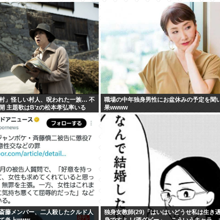
村」怪しい村人、呪われた一族… 不
職場の中年独身男性にお盆休みの予定を聞
開 主題歌はB’zの松本孝弘率いる
果wwww
斎藤メンバー、二人殺したクルド人
独身女教師(29)「はいはいどうせ私は生き
て炎上www
身ですよ！(酒グビー」←こういうキャラ、