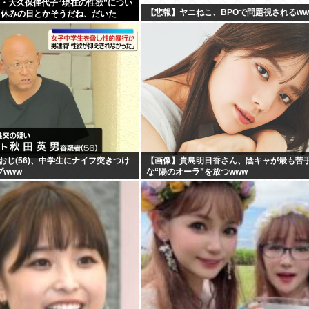
歳・大久保佳代子“現在の性欲”につい
【悲報】ヤニねこ、BPOで問題視されるww
「休みの日とかそうだね、だいた
おじ(56)、中学生にナイフ突きつけ
【画像】貴島明日香さん、陰キャが最も苦
プwww
な“陽のオーラ”を放つwww