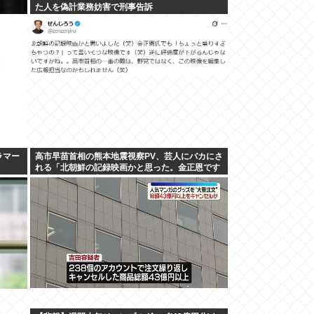
た人を偽計業務妨害で刑事告訴
ラマー
高市早苗首相の熊本地震視察PV、芸人にバカにさ
れる「北朝鮮の記録映画かと思った。金正恩です
ら盛りすぎって言うぞ」