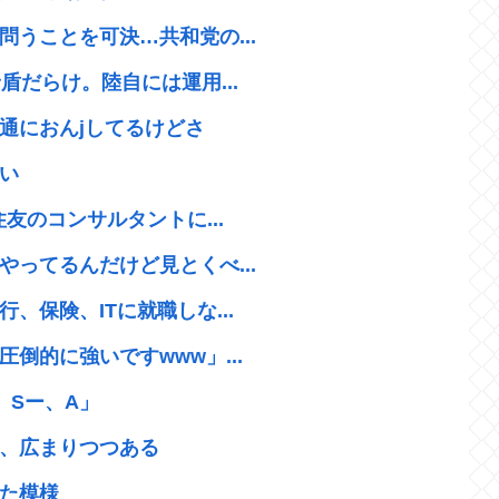
うことを可決…共和党の...
盾だらけ。陸自には運用...
通におんjしてるけどさ
い
友のコンサルタントに...
ってるんだけど見とくべ...
保険、ITに就職しな...
倒的に強いですwww」...
、Sー、A」
、広まりつつある
た模様