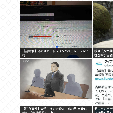
【超衝撃】俺のスマートフォンのストレージがこ
映画「八つ墓
れ
穏な本予告公
TMG
【江別事件】大学生リンチ殺人主犯の男(当時18
元ジャンポケ
歳)に「無期懲役」の判決
より罰が重く