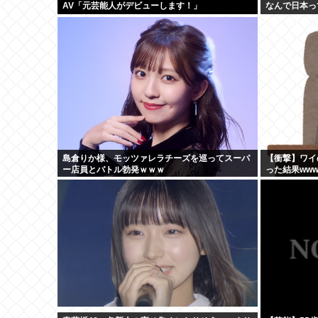
AV「元芸能人がデビューします！」
なんで日本っ
島倉りか様、モッツァレラチーズを巡ってスーパ
【衝撃】ワイ
ー店員とバトル勃発ｗｗｗ
った結果ww