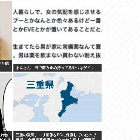
いた結
まんさん「男で痛み止め持ってるやつはゲイ」
遅れ独
三重の教師、ロリ画像をPCに保存していたので
ガチで
逮捕。 全米児童保護センターから日本の警察庁に