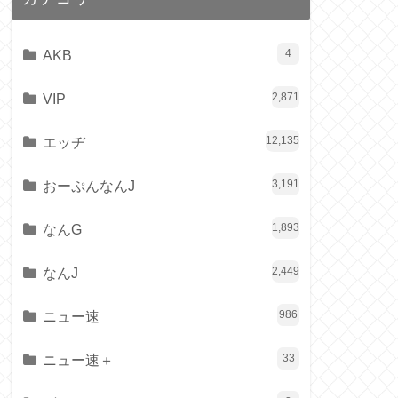
AKB
4
VIP
2,871
エッヂ
12,135
おーぷんなんJ
3,191
なんG
1,893
なんJ
2,449
ニュー速
986
ニュー速＋
33