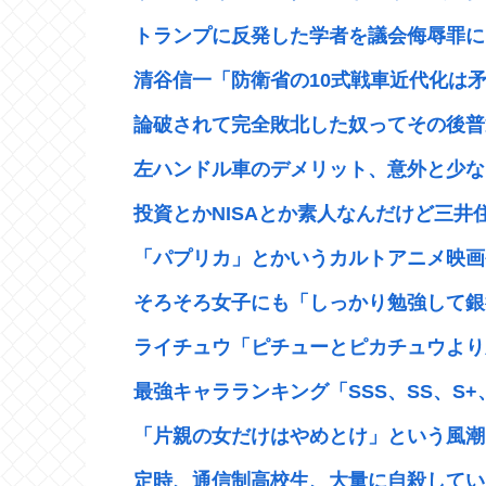
トランプに反発した学者を議会侮辱罪に問
清谷信一「防衛省の10式戦車近代化は矛
論破されて完全敗北した奴ってその後普
左ハンドル車のデメリット、意外と少な
投資とかNISAとか素人なんだけど三井住
「パプリカ」とかいうカルトアニメ映画や
そろそろ女子にも「しっかり勉強して銀行、
ライチュウ「ピチューとピカチュウより圧
最強キャラランキング「SSS、SS、S+
「片親の女だけはやめとけ」という風潮
定時、通信制高校生、大量に自殺してい