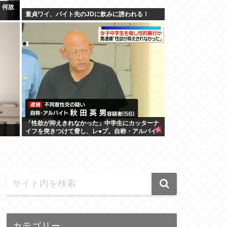
、何故
童貞ワイ、バイト先のJDに飲みに誘われる！
「性欲が抑えきれなかった」中学生にカッターナ
イフを突きつけて脅し、レ●プ。自称・アルバイ
トの秋田英男(56)が逮捕される
カテゴリー