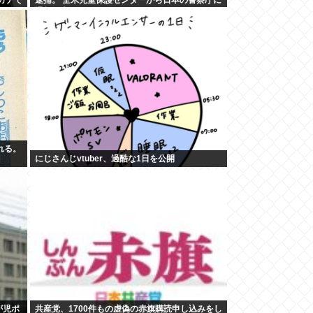
通報が来る。
れる。
にじさんじvtuber、過酷な1日を公開
が児ポ
共産党、1700件もの虚偽の赤旗購読申し込みをし