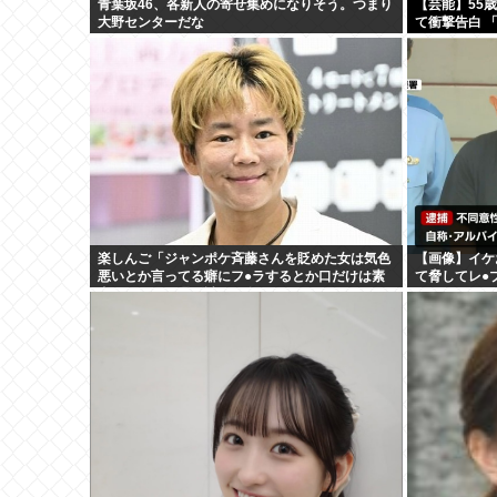
青葉坂46、各新人の寄せ集めになりそう。つまり
【芸能】55
大野センターだな
て衝撃告白 
い…」
楽しんご「ジャンポケ斉藤さんを貶めた女は気色
【画像】イケ
悪いとか言ってる癖にフ●ラするとか口だけは素
て脅してレ●
直なんだな！週刊誌から金もらってるだろ」