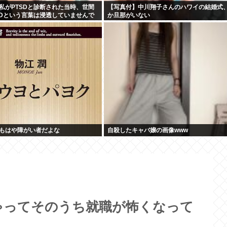
私がPTSDと診断された当時、世間
【写真付】中川翔子さんのハワイの結婚式
SDという言葉は浸透していませんで
か旦那がいない
もはや障がい者だよな
自殺したキャバ嬢の画像www
ゃってそのうち就職が怖くなって