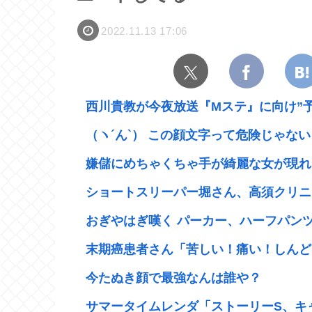
2022.11.13 17:06
西川貴教が今夜放送『Mステ』に向け”予告
（ヽ´ん`） この顔文字って危険じゃない
嫌儲にめちゃくちゃ手が綺麗な女が現れ
ショートスリーパー堀さん、高須クリニッ
おぎやはぎ嘆く パーカー、ハーフパンツ
末期癌患者さん「苦しい！痛い！しんどい
今たぬき顔で最強なんは誰や？
サマータイムレンダ「ストーリーS、キャ