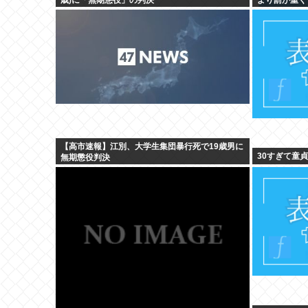
【高市速報】江別、大学生集団暴行死で19歳男に
30すぎて童
無期懲役判決