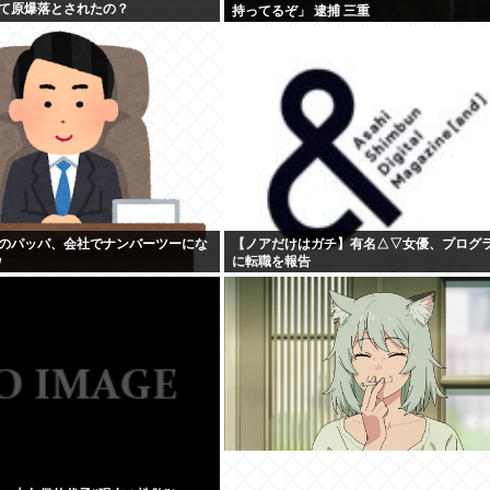
て原爆落とされたの？
持ってるぞ」 逮捕 三重
のパッパ、会社でナンバーツーにな
【ノアだけはガチ】有名△▽女優、プログ
w
に転職を報告