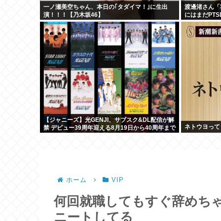
一ノ瀬美空ちゃん、本日の｢タダイマ！｣に生出
渡邊渚さん「
演！！！【乃木坂46】
にはまだPT
した」
【ジャニーズ】光GENJI、サブスク&DL配信が解
ネトウヨって
禁 デビュー39周年迎える8月19日から40周年まで
1年かけてリリース当時の日付に順次配信予定
ホーム
VIP
何回就職してもすぐ辞めち
ニートしてる