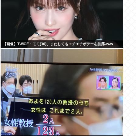
【画像】TWICE・モモ(30)、またしてもエチエチボデーを披露www