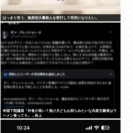
はっきり言う、無差別大量殺人を実行して死刑になりたい。
米国下院議員「外食が高い？負け犬どもお前らみたいな共産主義者はラ
ーメン食ってろ」→炎上