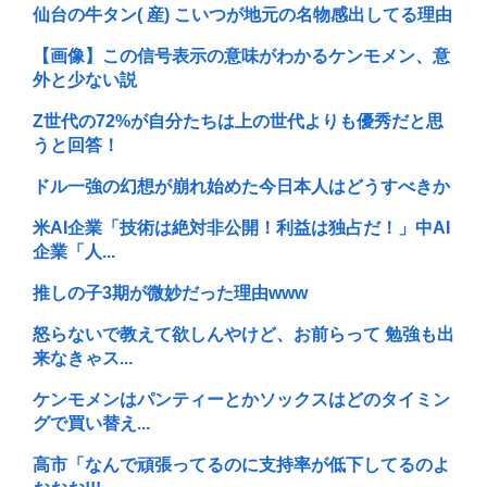
仙台の牛タン( 産) こいつが地元の名物感出してる理由
【画像】この信号表示の意味がわかるケンモメン、意
外と少ない説
Z世代の72%が自分たちは上の世代よりも優秀だと思
うと回答！
ドル一強の幻想が崩れ始めた今日本人はどうすべきか
米AI企業「技術は絶対非公開！利益は独占だ！」中AI
企業「人...
推しの子3期が微妙だった理由www
怒らないで教えて欲しんやけど、お前らって 勉強も出
来なきゃス...
ケンモメンはパンティーとかソックスはどのタイミン
グで買い替え...
高市「なんで頑張ってるのに支持率が低下してるのよ