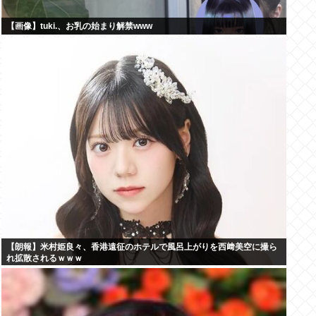
【画像】tuki.、お乳の始まり解禁www
【朗報】米村姫良々、香港遠征のホテルで風呂上がりを西﨑美空に撮ら
れ拡散されるｗｗｗ