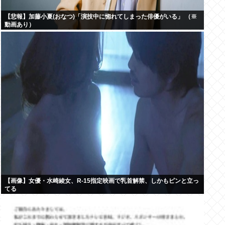
【悲報】加藤小夏(おなつ)「演技中に惚れてしまった俳優がいる」 （※
動画あり）
【画像】女優・水崎綾女、R-15指定映画で乳首解禁、しかもピンと立っ
てる