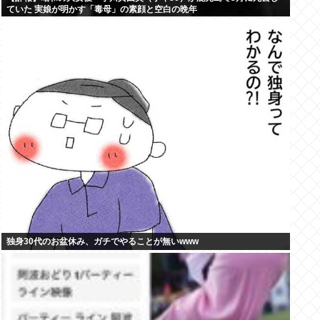
ていた 実娘が明かす「毒母」の素顔と空白の晩年
独身30代のお盆休み、ガチでやることが無いwww