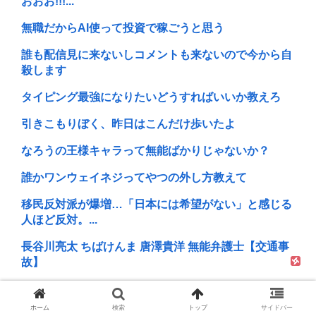
おおお!!!...
無職だからAI使って投資で稼ごうと思う
誰も配信見に来ないしコメントも来ないので今から自
殺します
タイピング最強になりたいどうすればいいか教えろ
引きこもりぼく、昨日はこんだけ歩いたよ
なろうの王様キャラって無能ばかりじゃないか？
誰かワンウェイネジってやつの外し方教えて
移民反対派が爆増…「日本には希望がない」と感じる
人ほど反対。...
長谷川亮太 ちばけんま 唐澤貴洋 無能弁護士【交通事
故】
ホーム
検索
トップ
サイドバー