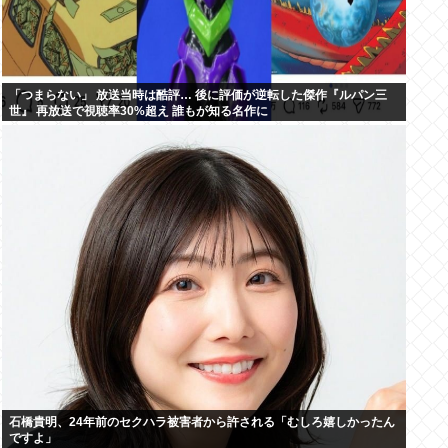
「つまらない」 放送当時は酷評… 後に評価が逆転した傑作『ルパン三
世』 再放送で視聴率30%超え 誰もが知る名作に
石橋貴明、24年前のセクハラ被害者から許される「むしろ嬉しかったん
ですよ」