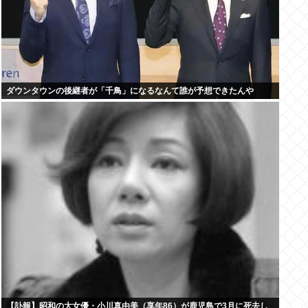
ダウンタウンの後継者が「千鳥」になるなんて誰が予想できたんや
【訃報】昭和の大女優・小川真由美（享年86）が鹿児島で3月に死去し