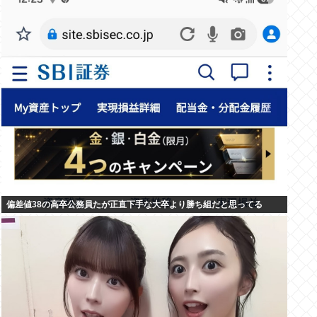
偏差値38の高卒公務員たが正直下手な大卒より勝ち組だと思ってる