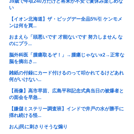
39歳で年収240万だけど将来が不安で夏休み楽しめな
い
【イオン北海道】ザ・ビッグデー全品5%引 ケンモメ
ンは何を買...
おまえら「頭悪いです 才能ないです 努力しません な
のにプラ...
脳外科医「腫瘍取るぞ！」→腫瘍じゃないx2→正常な
脳を摘出さ...
雑紙の付録にカード付けるのって叩かれてるけどあれ
何がいけない...
【画像】高市早苗、広島平和記念式典当日の被爆者と
の面会を早急...
【嫌儲ミステリー調査班】インドで井戸の水が勝手に
揺れ続ける怪...
おんj民に刺さりそうな煽り