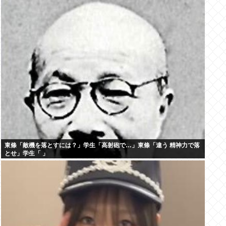
東條「敵機を落とすには？」学生「高射砲で…」東條「違う 精神力で落
とせ」学生「 」