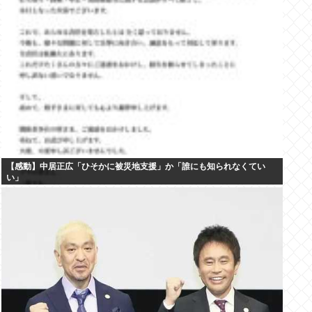
【感動】中居正広「ひそかに被災地支援」か「誰にも知られなくてい
い」