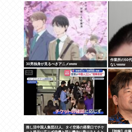
作業所の50
30男独身が見るべきアニメwww
ないwww
推し活中国人集団22人、タイ空港の搭乗口でチケ
【朗報】佐藤
ット提示に応じず俳優と同じ機内に乗り込もうと