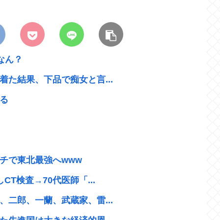
なん？
た結果、下品で痴女と言...
る
チで東北最強へwww
T検査→70代医師「...
二郎、一蘭、武蔵家、雷...