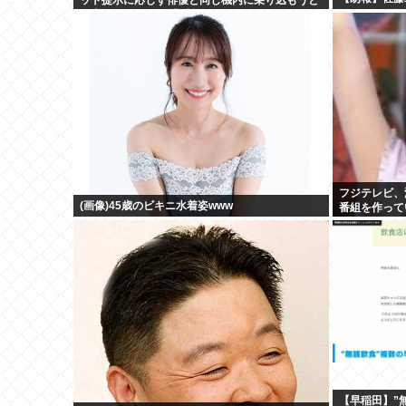
し大混乱 まとめて搭乗拒否
フジテレビ、
(画像)45歳のビキニ水着姿www
番組を作って
【早稲田】”