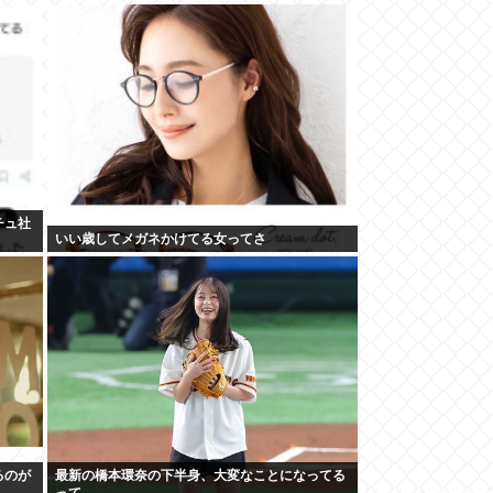
チュ社
いい歳してメガネかけてる女ってさ
るのが
最新の橋本環奈の下半身、大変なことになってる
って...