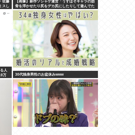
・佐藤
【画像】新作ソシャゲ運営「うすほそキャラの肋
ミスし
骨を浮かせたり尻をデカ尻にしたりして遊んでた
らリリース遅れました」
いる人
30代独身男性のお盆休みwww
9万