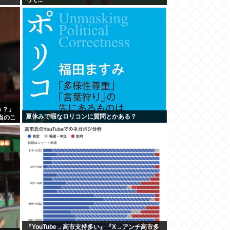
う？」
夏休みで暇なロリコンに質問とかある？
当のこ
『YouTube→高市支持多い』『X→アンチ高市多