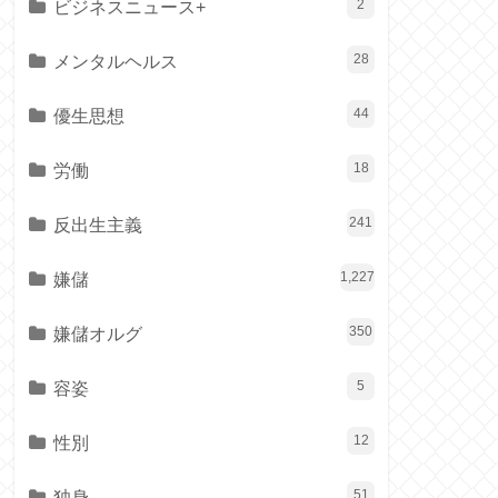
ビジネスニュース+
2
メンタルヘルス
28
優生思想
44
労働
18
反出生主義
241
嫌儲
1,227
嫌儲オルグ
350
容姿
5
性別
12
独身
51