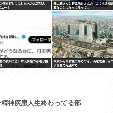
の間を釘付けにしたあの元芸能人
井上和さんと菅原咲月さんの『ふくらみ格
デビュー！
変なことになってるって...
藤の裁判に全日本人男性の命運が握
東京から名古屋に帰るワイ、高速道路ライ
様
ラを見て絶望する
ー精神疾患人生終わってる部