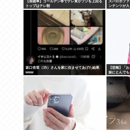
【視聴率】ゴールデン帯でテレ東がフジを上回る
スパロボファ
トップはテレ朝
ンテンツが入
坂口杏里（35）さんを家に住ませてあげた結果
【悲報】「お
www
妹にとんでも