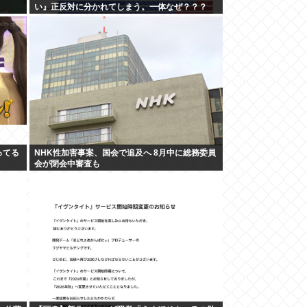
い』正反対に分かれてしまう。一体なぜ？？？
ってる
NHK性加害事案、国会で追及へ 8月中に総務委員
会が閉会中審査も