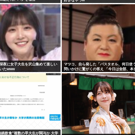
深夜に女子大生を沢山集めて楽しい
マツコ、自ら発した「バスタオル、何日使
いたwww
問いかけに驚がくの答え 「今日は全部、本
と言うわ」
無銭飲食”複数の早大生が関与か 大学