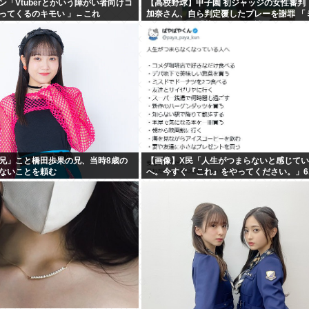
ン「Vtuberとかいう障がい者向けコ
【高校野球】甲子園 初ジャッジの女性審判
ってくるのキモい 」←これ
加奈さん、自ら判定覆したプレーを謝罪 「
てしまった」「苦いデビュー戦に…」
兄」こと橋田歩果の兄、当時8歳の
【画像】X民「人生がつまらないと感じて
ないことを頼む
へ。今すぐ『これ』をやってください。」6.
いいね