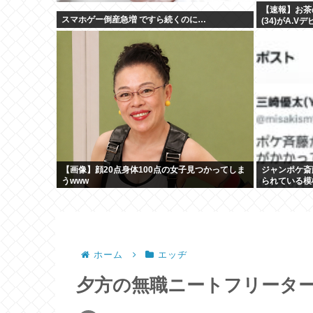
【速報】お茶
スマホゲー倒産急増 ですら続くのに…
(34)がA.V
【画像】顔20点身体100点の女子見つかってしま
ジャンポケ斎
うwww
られている模
ホーム
エッヂ
夕方の無職ニートフリータ