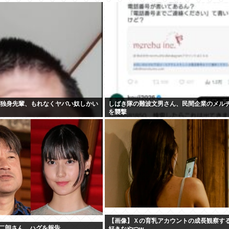
代独身先輩、もれなくヤバい奴しかい
しばき隊の難波文男さん、民間企業のメル
を襲撃
【画像】Ｘの育乳アカウントの成長観察す
二朗さん、ハグを報告
好きなやつw