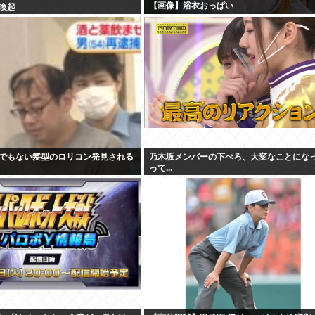
【画像】浴衣おっぱい
喚起
でもない髪型のロリコン発見される
乃木坂メンバーの下ぺろ、大変なことにな
って...