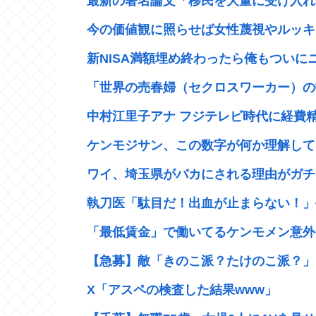
最新の著名論文「移民を大量に受け入れた
今の価値観に照らせば女性蔑視やルッキズ
新NISA満額埋め終わったら俺もついにニ
「世界の売春婦（セクロスワーカー）の数
中村江里子アナ フジテレビ時代に経費精
ケンモジサン、この数字が何か理解して
ワイ、埼玉県がバカにされる理由がガチ
執刀医「駄目だ！出血が止まらない！」手
「最低賃金」で働いてるケンモメン意外
【急募】敵「きのこ派？たけのこ派？」←
X「アスペの検査した結果www」