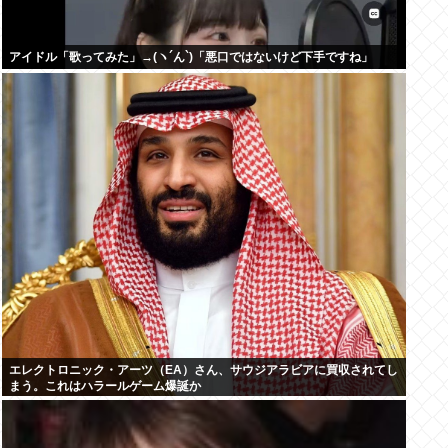
アイドル「歌ってみた」→(ヽ´ん`)「悪口ではないけど下手ですね」
エレクトロニック・アーツ（EA）さん、サウジアラビアに買収されてし
まう。これはハラールゲーム爆誕か