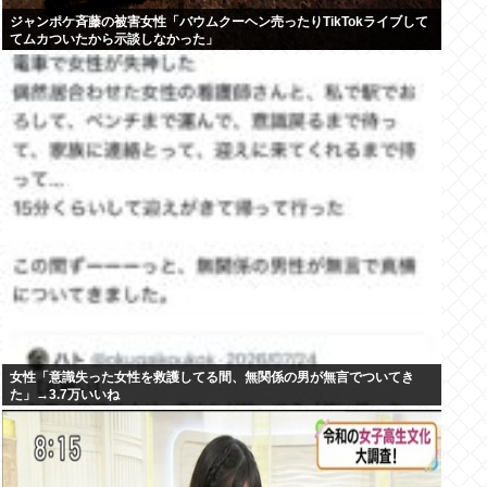
ジャンポケ斉藤の被害女性「バウムクーヘン売ったりTikTokライブして
てムカついたから示談しなかった」
女性「意識失った女性を救護してる間、無関係の男が無言でついてき
た」→3.7万いいね