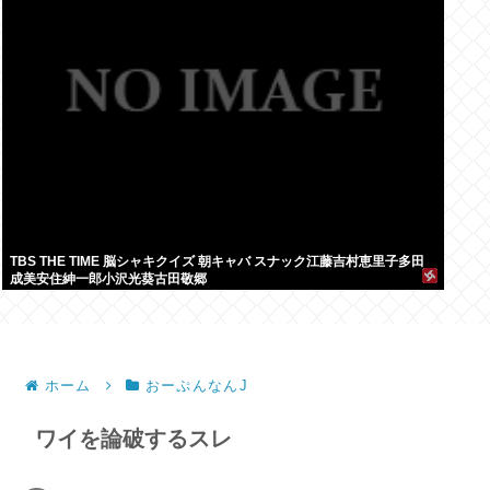
TBS THE TIME 脳シャキクイズ 朝キャバ スナック江藤吉村恵里子多田
成美安住紳一郎小沢光葵古田敬郷
ホーム
おーぷんなんJ
ワイを論破するスレ