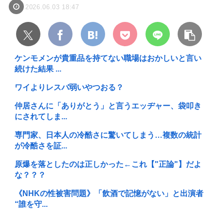
2026.06.03 18:47
ケンモメンが貴重品を持てない職場はおかしいと言い
続けた結果 ...
ワイよりレスバ弱いやつおる？
仲居さんに「ありがとう」と言うエッヂャー、袋叩き
にされてしま...
専門家、日本人の冷酷さに驚いてしまう…複数の統計
が冷酷さを証...
原爆を落としたのは正しかった←これ【"正論"】だよ
な？？？
《NHKの性被害問題》「飲酒で記憶がない」と出演者
“誰を守...