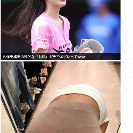
久保史緒里の性的な『お肌』ガチでエグいってwww