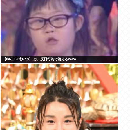
【8/6】8.6秒バズーカ、反日行為で消えるwww