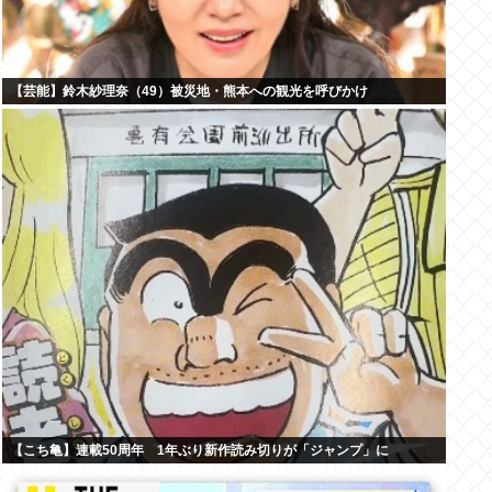
【芸能】鈴木紗理奈（49）被災地・熊本への観光を呼びかけ
【こち亀】連載50周年 1年ぶり新作読み切りが「ジャンプ」に