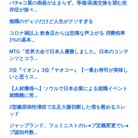
パチ●コ屋の倒産が止まらず。等価/高価交換を望む依
存症が徐々...
無職のゲェジだけど人生がクソすぎる
コロナ禍以上 飲食店からは悲痛な声上がる 消費税率
1%の基本...
MTG「世界大会で日本人優勝しました。日本のコンテ
ンツとコラ...
2位『イオン』3位『ヤオコー』【一番お寿司が美味し
いと思うス...
【人材獲得へ】ソウルで日本企業による就職イベント
就職難に苦...
2型糖尿病性壊疽で左足大腿切断した僕を慰めるスレ
ッド
ジャップランド、フェミニストのレ●プ定義変更でレ●
プ認知件数...