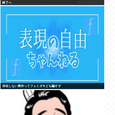
終了へ
存在しない県作ってフェミガキども騙すぞ