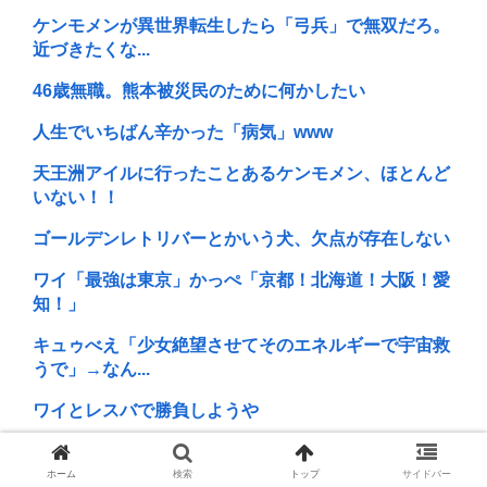
ケンモメンが異世界転生したら「弓兵」で無双だろ。
近づきたくな...
46歳無職。熊本被災民のために何かしたい
人生でいちばん辛かった「病気」www
天王洲アイルに行ったことあるケンモメン、ほとんど
いない！！
ゴールデンレトリバーとかいう犬、欠点が存在しない
ワイ「最強は東京」かっぺ「京都！北海道！大阪！愛
知！」
キュゥべえ「少女絶望させてそのエネルギーで宇宙救
うで」→なん...
ワイとレスバで勝負しようや
【急募】ルパン三世が人気なくなってTVスペシャル
すらやらなく...
ホーム
検索
トップ
サイドバー