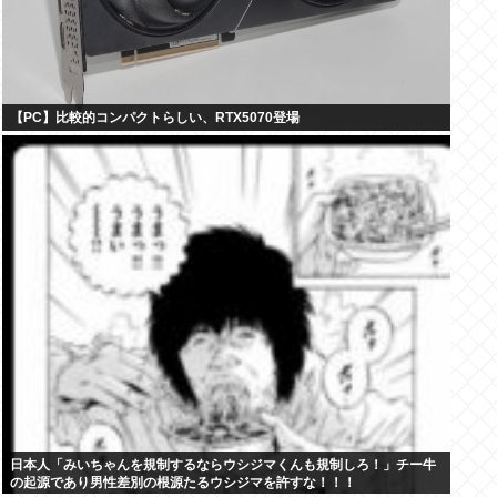
【PC】比較的コンパクトらしい、RTX5070登場
日本人「みいちゃんを規制するならウシジマくんも規制しろ！」チー牛
の起源であり男性差別の根源たるウシジマを許すな！！！