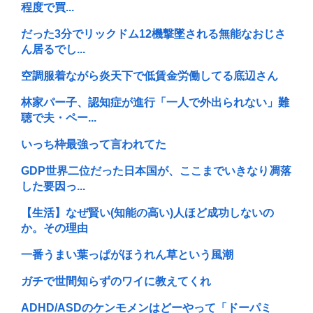
程度で買...
だった3分でリックドム12機撃墜される無能なおじさ
ん居るでし...
空調服着ながら炎天下で低賃金労働してる底辺さん
林家パー子、認知症が進行「一人で外出られない」難
聴で夫・ペー...
いっち枠最強って言われてた
GDP世界二位だった日本国が、ここまでいきなり凋落
した要因っ...
【生活】なぜ賢い(知能の高い)人ほど成功しないの
か。その理由
一番うまい葉っぱがほうれん草という風潮
ガチで世間知らずのワイに教えてくれ
ADHD/ASDのケンモメンはどーやって「ドーパミ