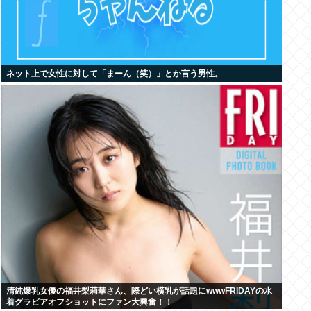
ネット上で女性に対して「まーん（笑）」とか言う男性。
清純爆乳女優の福井梨莉華さん、際どい横乳が話題にwwwFRIDAYの水
着グラビアオフショットにファン大興奮！！