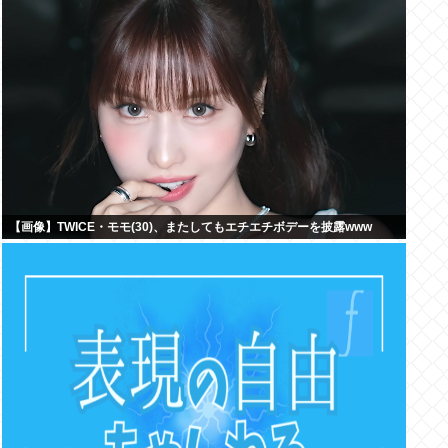
【画像】TWICE・モモ(30)、またしてもエチエチボデーを披露www