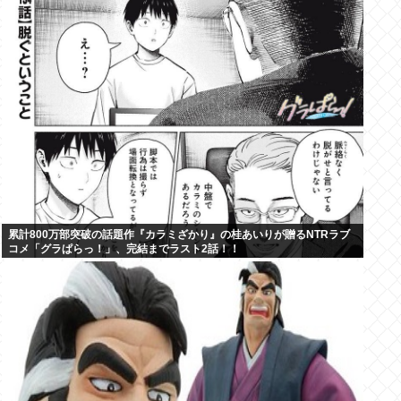
累計800万部突破の話題作『カラミざかり』の桂あいりが贈るNTRラブ
コメ「グラぱらっ！」、完結までラスト2話！！