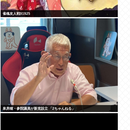
雀魂友人戦91925
泉房穂・参院議員が新党設立 「2ちゃんねる」