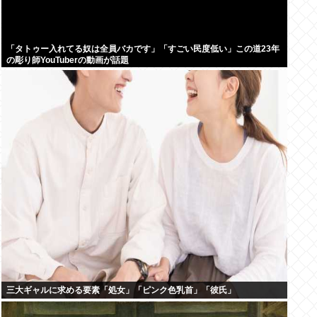
「タトゥー入れてる奴は全員バカです」「すごい民度低い」この道23年
の彫り師YouTuberの動画が話題
三大ギャルに求める要素「処女」「ピンク色乳首」「彼氏」