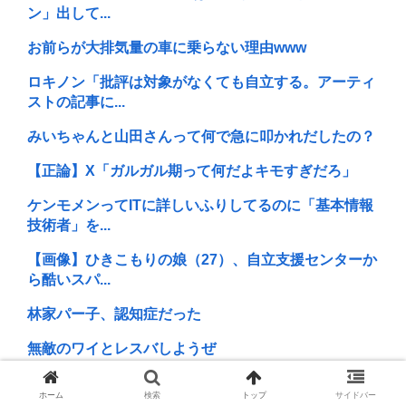
ン」出して...
お前らが大排気量の車に乗らない理由www
ロキノン「批評は対象がなくても自立する。アーティ
ストの記事に...
みいちゃんと山田さんって何で急に叩かれだしたの？
【正論】X「ガルガル期って何だよキモすぎだろ」
ケンモメンってITに詳しいふりしてるのに「基本情報
技術者」を...
【画像】ひきこもりの娘（27）、自立支援センターか
ら酷いスパ...
林家パー子、認知症だった
無敵のワイとレスバしようぜ
(ヽ´ん`)「ぼくはケンモ、依存症です」周囲「ハーイ、
ホーム
検索
トップ
サイドバー
ケンモ...