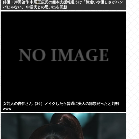
俳優・岸田健作 中居正広氏の熊本支援報道うけ「気遣いや優しさがハン
パじゃない」 中居氏との思い出を回顧
女芸人の吉住さん（36）メイクしたら普通に美人の部類だったと判明
www