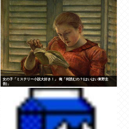
女の子「ミステリー小説大好き！」 俺「何読むの？(はいはい東野圭
吾)」