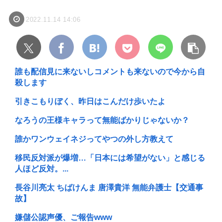
2022.11.14 14:06
誰も配信見に来ないしコメントも来ないので今から自
殺します
引きこもりぼく、昨日はこんだけ歩いたよ
なろうの王様キャラって無能ばかりじゃないか？
誰かワンウェイネジってやつの外し方教えて
移民反対派が爆増…「日本には希望がない」と感じる
人ほど反対。...
長谷川亮太 ちばけんま 唐澤貴洋 無能弁護士【交通事
故】
嫌儲公認声優、ご報告www