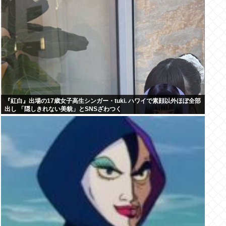
『紅白』出場の17歳女子高生シンガー・tuki. ハワイで素顔以外ほぼ全部
出し 「隠しきれない美貌」とSNSざわつく