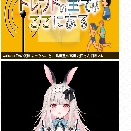
wakatteTVの高田ふーみんこと、武田塾の高田史拓さん召喚スレ