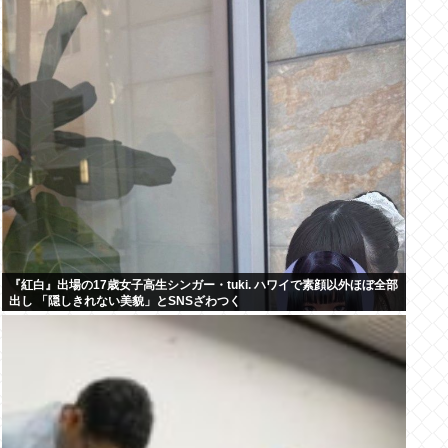
『紅白』出場の17歳女子高生シンガー・tuki. ハワイで素顔以外ほぼ全部
出し 「隠しきれない美貌」とSNSざわつく