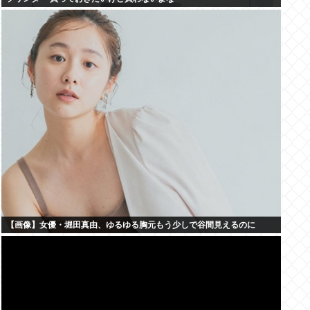
【画像】女優・堀田真由、ゆるゆる胸元もう少しで谷間見えるのに