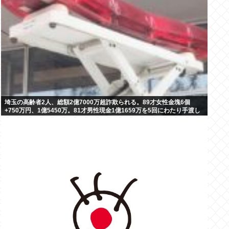
埼玉の高齢者2人、総額2億7000万超詐欺られる。89才女性金塊6個
+750万円、1億5450万。81才男性現金1億1659万を5回にわたり手渡し