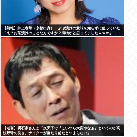
【朗報】井上春華（京都出身）、ぶぶ漬けの意味を知らずに使っていた
「え？お茶漬けのことなんですか？漬物かと思ってましたｗｗｗ」
【老害】明石家さんま「炎天下で『こいつら大変やなぁ』というのが高
校野球の良さ。ナイターが当たり前だとつまらない」