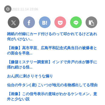
2022.11.14 23:06
雑紙の付録にカード付けるのって叩かれてるけどあれ
何がいけない...
【画像】高市早苗、広島平和記念式典当日の被爆者と
の面会を早急...
【嫌儲ミステリー調査班】インドで井戸の水が勝手に
揺れ続ける怪...
おんj民に刺さりそうな煽り
仙台の牛タン( 産) こいつが地元の名物感出してる理由
【画像】この信号表示の意味がわかるケンモメン、意
外と少ない説