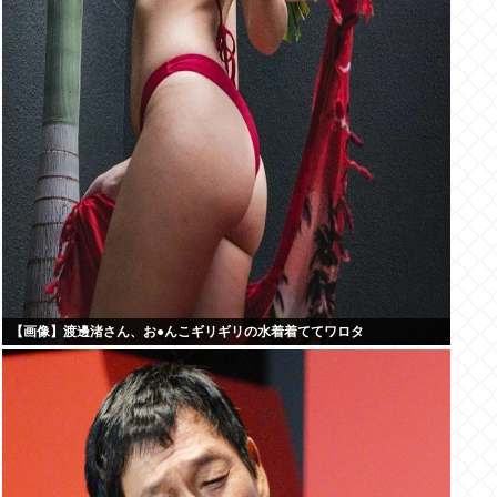
【画像】渡邊渚さん、お●んこギリギリの水着着ててワロタ