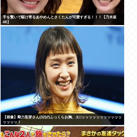
手を繋いで駆け寄るあやめんとさくたんが可愛すぎる！！！【乃木坂
46】
【画像】剛力彩芽さん(32)のふっくらお胸、エ□ッッッッッッッッッッッ
ッッッッ！