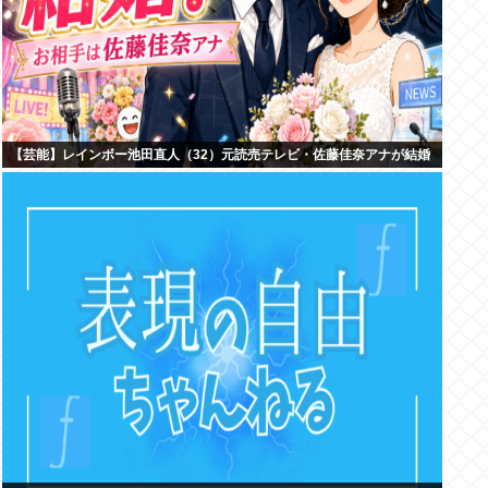
【芸能】レインボー池田直人（32）元読売テレビ・佐藤佳奈アナが結婚