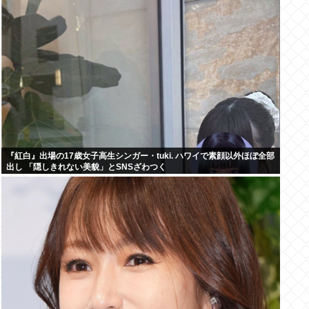
『紅白』出場の17歳女子高生シンガー・tuki. ハワイで素顔以外ほぼ全部
出し 「隠しきれない美貌」とSNSざわつく