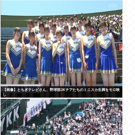
【画像】とちぎテレビさん、野球部JKチアたちのミニスカ生脚をモロ映
し