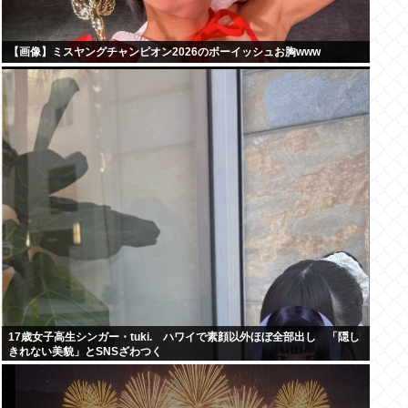
【画像】ミスヤングチャンピオン2026のボーイッシュお胸www
17歳女子高生シンガー・tuki. ハワイで素顔以外ほぼ全部出し 「隠し
きれない美貌」とSNSざわつく