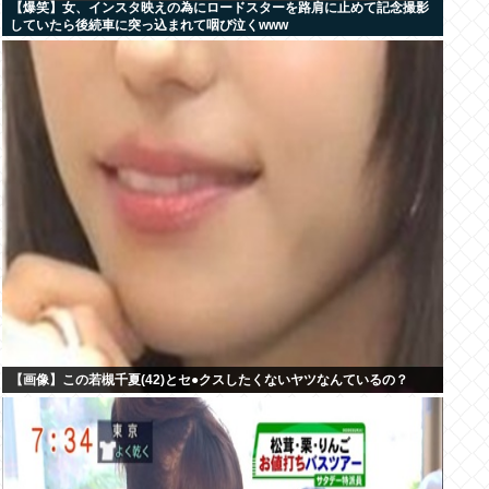
【爆笑】女、インスタ映えの為にロードスターを路肩に止めて記念撮影
していたら後続車に突っ込まれて咽び泣くwww
【画像】この若槻千夏(42)とセ●クスしたくないヤツなんているの？