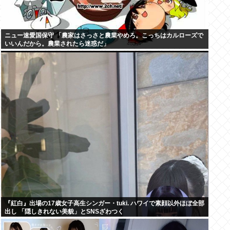
ニュー速愛国保守 「農家はさっさと農業やめろ。こっちはカルローズで
いいんだから。農業されたら迷惑だ」
『紅白』出場の17歳女子高生シンガー・tuki. ハワイで素顔以外ほぼ全部
出し 「隠しきれない美貌」とSNSざわつく