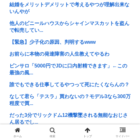
結婚をメリットデメリットで考えるやつが理解出来な
いんやが
他人のビニールハウスからシャインマスカットを盗ん
で転売してい...
【緊急】少子化の原因、判明するwww
お前らに本物の発達障害の人生教えてやるわ
ピンサロ「5000円でJDに口内射精できます」←この
最強の風...
誰でもできる仕事してるやつって死にたくならんの？
なして君ら「テスラ」買わないの？モデル3なら300万
程度で買...
だった3分でリックドム12機撃墜される無能なおじさ
ん居るでし...
空調服着ながら炎天下で低賃金労働してる底辺さん
ホーム
検索
トップ
サイドバー