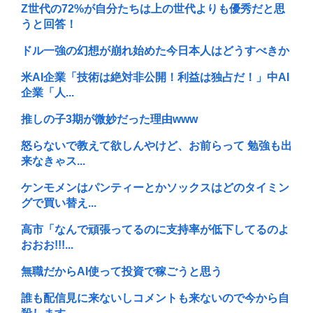
Z世代の72%が自分たちは上の世代よりも優秀だと思
うと回答！
ドル一強の幻想が崩れ始めた今日本人はどうすべきか
米AI企業「技術は絶対非公開！利益は独占だ！」中AI
企業「人...
推しの子3期が微妙だった理由www
怒らないで教えて欲しんやけど、お前らって 勉強も出
来なきゃス...
ケンモメンはパンティーとかソックスはどのタイミン
グで買い替え...
高市「なんで頑張ってるのに支持率が低下してるのよ
おおお!!!...
無職だからAI使って投資で稼ごうと思う
誰も配信見に来ないしコメントも来ないので今から自